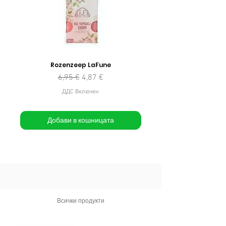
Rozenzeep LaFune
Редовна цена
Продажна цена
6,95 €
4,87 €
ДДС Включен
Добави в кошницата
Всички продукти