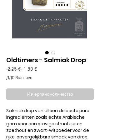
Oldtimers - Salmiak Drop
Редовна
Продажна
 2,25 € 
1,80 €
цена
цена
ДДС Включен
Изчерпано количество
Salmiakdrop van alleen de beste pure
ingrediënten zoals echte Arabische
gom voor een stevige structuur en
zoethout en zwart-witpoeder voor de
rijke, onvergelijkbare smaak van drop.