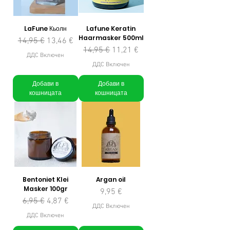
LaFune Кьолн
Lafune Keratin
Haarmasker 500ml
Редовна цена
Продажна цена
14,95 €
13,46 €
Редовна цена
Продажна цена
14,95 €
11,21 €
ДДС Включен
ДДС Включен
Добави в
Добави в
кошницата
кошницата
Bentoniet Klei
Argan oil
Masker 100gr
Цена
9,95 €
Редовна цена
Продажна цена
6,95 €
4,87 €
ДДС Включен
ДДС Включен