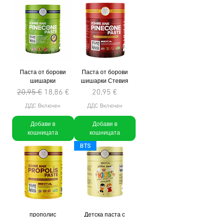
Паста от борови
Паста от борови
шишарки
шишарки Стевия
Редовна цена
Продажна цена
Цена
20,95 €
18,86 €
20,95 €
ДДС Включен
ДДС Включен
Добави в
Добави в
кошницата
кошницата
BTS
прополис
Детска паста с