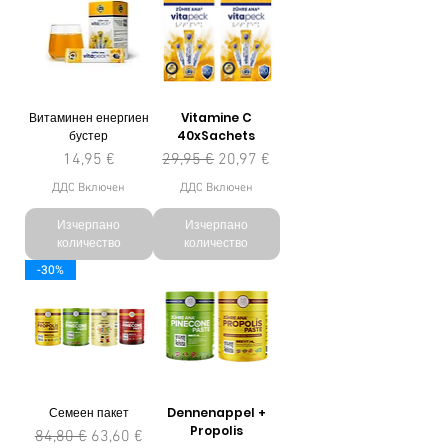
Витаминен енергиен
Vitamine C
бустер
40xSachets
Цена
Редовна цена
Продажна цена
14,95 €
29,95 €
20,97 €
ДДС Включен
ДДС Включен
Изчерпано
Изчерпано
количество
количество
-30%
Семеен пакет
Dennenappel +
Propolis
Редовна цена
Продажна цена
84,80 €
63,60 €