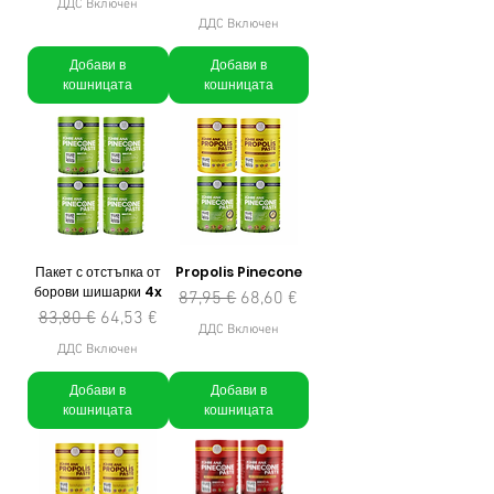
ДДС Включен
ДДС Включен
Добави в
Добави в
кошницата
кошницата
Пакет с отстъпка от
Propolis Pinecone
борови шишарки 4x
Редовна цена
Продажна цена
87,95 €
68,60 €
Редовна цена
Продажна цена
83,80 €
64,53 €
ДДС Включен
ДДС Включен
Добави в
Добави в
кошницата
кошницата