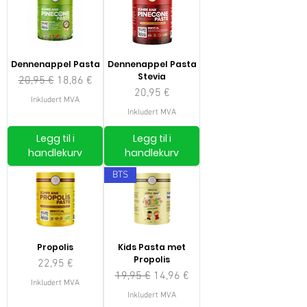
Dennenappel Pasta
Dennenappel Pasta
Stevia
Vanlig pris
Salgspris
20,95 €
18,86 €
Pris
20,95 €
Inkludert MVA
Inkludert MVA
Legg til i
Legg til i
handlekurv
handlekurv
BTS
Propolis
Kids Pasta met
Propolis
Pris
22,95 €
Vanlig pris
Salgspris
19,95 €
14,96 €
Inkludert MVA
Inkludert MVA