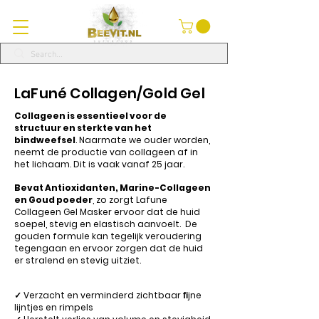
LaFuné Collagen/Gold Gel
Collageen is essentieel voor de
structuur en sterkte van het
bindweefsel
. Naarmate we ouder worden,
neemt de productie van collageen af in
het lichaam. Dit is vaak vanaf 25 jaar.
Bevat Antioxidanten, Marine-Collageen
en Goud poeder
, zo zorgt Lafune
Collageen Gel Masker ervoor dat de huid
soepel, stevig en elastisch aanvoelt. De
gouden formule kan tegelijk veroudering
tegengaan en ervoor zorgen dat de huid
er stralend en stevig uitziet.
✓ Verzacht en verminderd zichtbaar ﬁjne
lijntjes en rimpels