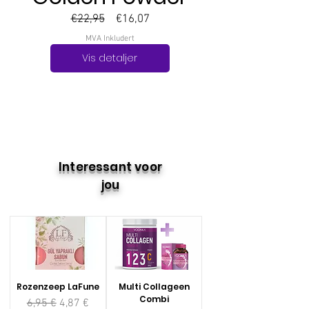
Vanlig
Salgspris
€22,95
€16,07
pris
MVA Inkludert
Vis detaljer
Interessant voor
jou
Rozenzeep LaFune
Multi Collageen
Combi
Vanlig pris
Salgspris
6,95 €
4,87 €