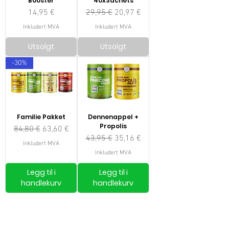
Booster
40xSachets
Pris
Vanlig pris
Salgspris
14,95 €
29,95 €
20,97 €
Inkludert MVA
Inkludert MVA
Utsolgt
Utsolgt
-30%
Familie Pakket
Dennenappel +
Propolis
Vanlig pris
Salgspris
84,80 €
63,60 €
Vanlig pris
Salgspris
43,95 €
35,16 €
Inkludert MVA
Inkludert MVA
Legg til i
Legg til i
handlekurv
handlekurv