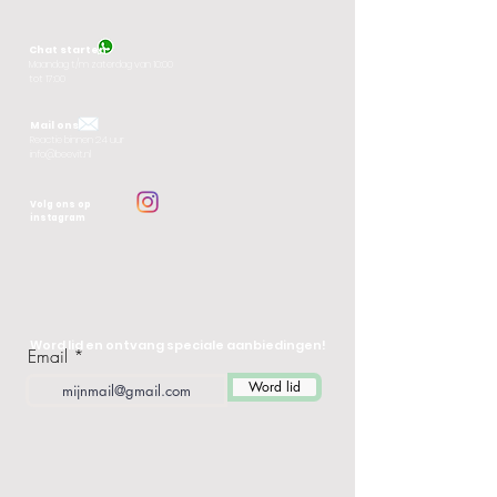
Chat starten
M
aandag t/m zaterdag van 10:00
tot 17:00
Mail ons
Reactie binnen 24 uur
info@beevit.nl
Volg ons op
instagram
Word lid en ontvang speciale aanbiedingen!
Email
Word lid