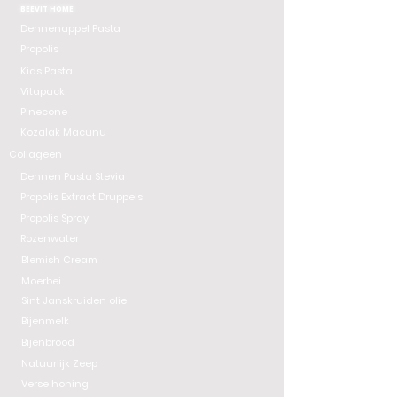
BEEVIT HOME
Dennenappel Pasta
Propolis
Kids Pasta
Vitapack
Pinecone
Kozalak Macunu
Collageen
Dennen Pasta Stevia
Propolis Extract Druppels
Propolis Spray
Rozenwater
Blemish Cream
Moerbei
Sint Janskruiden olie
Bijenmelk
Bijenbrood
Natuurlijk Zeep
Verse honing