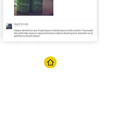
Terug naar homepagina
Chat starten
M
aandag t/m zaterdag van 10:00
tot 17:00
Mail ons
Reactie binnen 24 uur
info@beevit.nl