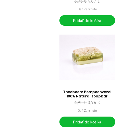
Normálna cena
Zľavnená cena
6,95 €
4,87 €
Daň Zahrnuté
Pridať do košíka
Theeboom Pompoenvezel
100% Natural soapbar
Normálna cena
Zľavnená cena
4,95 €
3,96 €
Daň Zahrnuté
Pridať do košíka