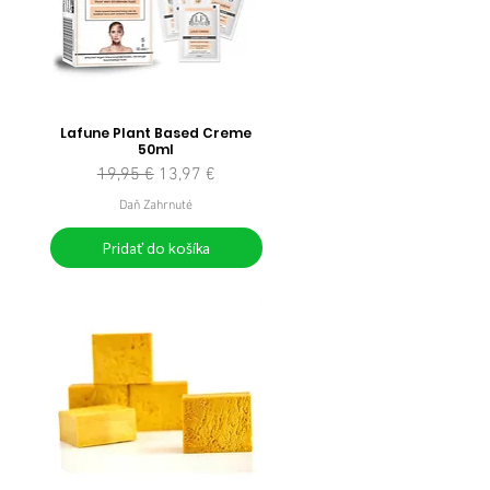
Lafune Plant Based Creme
50ml
Normálna cena
Zľavnená cena
19,95 €
13,97 €
Daň Zahrnuté
Pridať do košíka