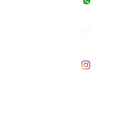
Chat starten
M
aandag t/m zaterdag van 1
Mail ons
Reactie binnen 24 uur
info@beevit.nl
Volg ons op instagram
BEEVIT HOME
Dennenappel Pasta
Propolis
Kids Pasta