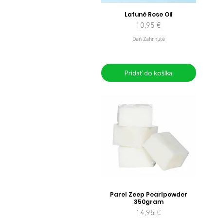
Lafuné Rose Oil
Cena
10,95 €
Daň Zahrnuté
Pridať do košíka
Parel Zeep Pearlpowder
350gram
Cena
14,95 €