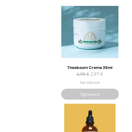
Theeboom Creme 35ml
Normálna cena
Zľavnená cena
4,95 €
2,97 €
Daň Zahrnuté
Vypredané