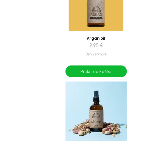
Argan oil
Cena
9,95 €
Daň Zahrnuté
Pridať do košíka