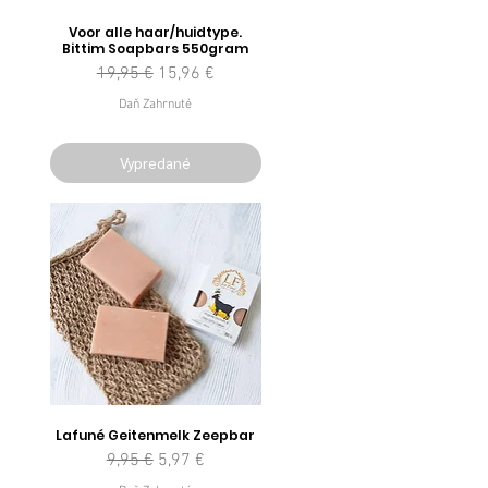
Voor alle haar/huidtype.
Bittim Soapbars 550gram
Normálna cena
Zľavnená cena
19,95 €
15,96 €
Daň Zahrnuté
Vypredané
Lafuné Geitenmelk Zeepbar
Normálna cena
Zľavnená cena
9,95 €
5,97 €