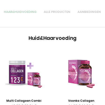
HAAR&HUIDVOEDING
ALLE PRODUCTEN
AANBIEDINGEN
Huid&Haarvoeding
Multi Collageen Combi
Voonka Collagen