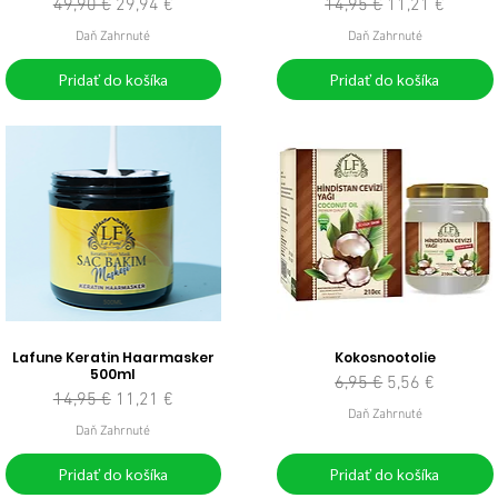
Normálna cena
Zľavnená cena
Normálna cena
Zľavnená cena
49,90 €
29,94 €
14,95 €
11,21 €
Daň Zahrnuté
Daň Zahrnuté
Pridať do košíka
Pridať do košíka
Lafune Keratin Haarmasker
Kokosnootolie
500ml
Normálna cena
Zľavnená cena
6,95 €
5,56 €
Normálna cena
Zľavnená cena
14,95 €
11,21 €
Daň Zahrnuté
Daň Zahrnuté
Pridať do košíka
Pridať do košíka