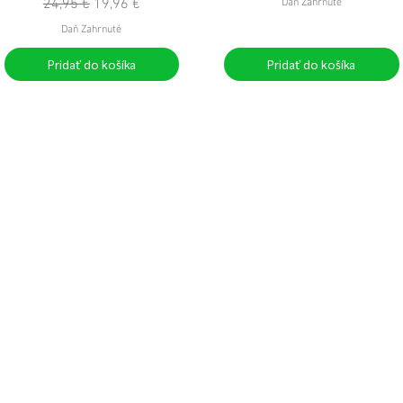
Normálna cena
Zľavnená cena
24,95 €
19,96 €
Daň Zahrnuté
Daň Zahrnuté
Pridať do košíka
Pridať do košíka