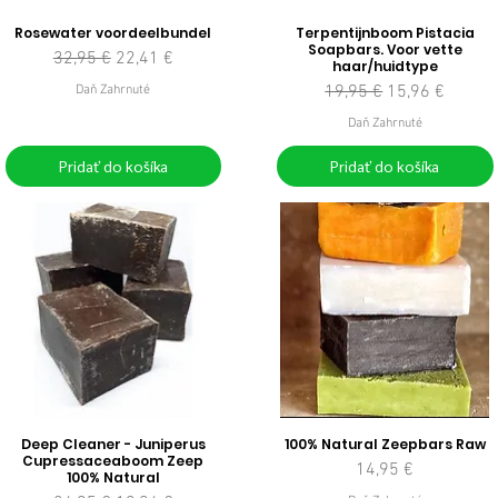
Rosewater voordeelbundel
Terpentijnboom Pistacia
Soapbars. Voor vette
Normálna cena
Zľavnená cena
32,95 €
22,41 €
haar/huidtype
Normálna cena
Zľavnená cena
19,95 €
15,96 €
Daň Zahrnuté
Daň Zahrnuté
Pridať do košíka
Pridať do košíka
Deep Cleaner - Juniperus
100% Natural Zeepbars Raw
Cupressaceaboom Zeep
Cena
14,95 €
100% Natural