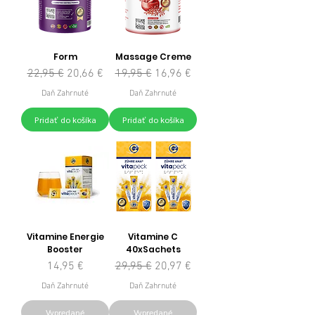
Form
Massage Creme
Normálna cena
Zľavnená cena
Normálna cena
Zľavnená cena
22,95 €
20,66 €
19,95 €
16,96 €
Daň Zahrnuté
Daň Zahrnuté
Pridať do košíka
Pridať do košíka
Vitamine Energie
Vitamine C
Booster
40xSachets
Cena
Normálna cena
Zľavnená cena
14,95 €
29,95 €
20,97 €
Daň Zahrnuté
Daň Zahrnuté
Vypredané
Vypredané