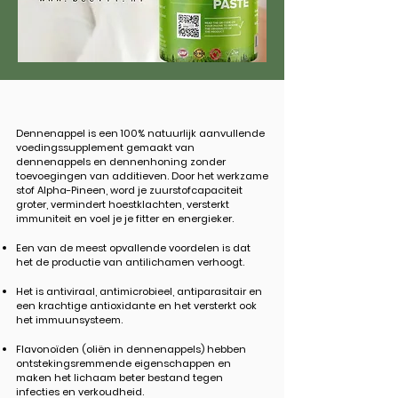
Dennenappel is een 100% natuurlijk aanvullende
voedingssupplement gemaakt van
dennenappels en dennenhoning zonder
toevoegingen van additieven. Door het werkzame
stof Alpha-Pineen, word je zuurstofcapaciteit
groter, vermindert hoestklachten, versterkt
immuniteit en voel je je fitter en energieker.
Een van de meest opvallende voordelen is dat
het de productie van antilichamen verhoogt.
Het is antiviraal, antimicrobieel, antiparasitair en
een krachtige antioxidante en het versterkt ook
het immuunsysteem.
Flavonoïden (oliën in dennenappels) hebben
ontstekingsremmende eigenschappen en
maken het lichaam beter bestand tegen
infecties en verkoudheid.