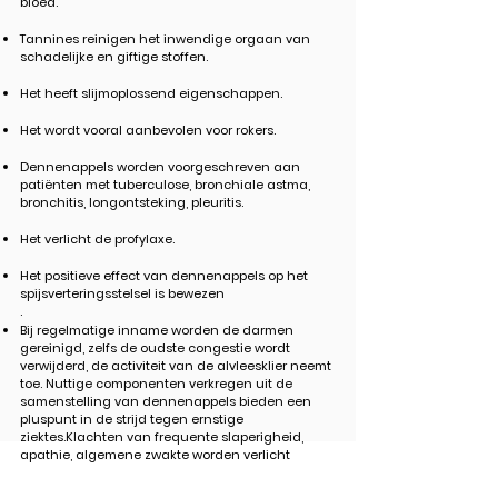
bloed.
Tannines reinigen het inwendige orgaan van
schadelijke en giftige stoffen.
Het heeft slijmoplossend eigenschappen.
Het wordt vooral aanbevolen voor rokers.
Dennenappels worden voorgeschreven aan
patiënten met tuberculose, bronchiale astma,
bronchitis, longontsteking, pleuritis.
Het verlicht de profylaxe.
Het positieve effect van dennenappels op het
spijsverteringsstelsel is bewezen
.
Bij regelmatige inname worden de darmen
gereinigd, zelfs de oudste congestie wordt
verwijderd, de activiteit van de alvleesklier neemt
toe. Nuttige componenten verkregen uit de
samenstelling van dennenappels bieden een
pluspunt in de strijd tegen ernstige
ziektes.Klachten van frequente slaperigheid,
apathie, algemene zwakte worden verlicht