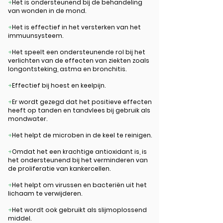
+
Het is ondersteunend bij de behandeling
van wonden in de mond.
+
Het is effectief in het versterken van het
immuunsysteem.
+
Het speelt een ondersteunende rol bij het
verlichten van de effecten van ziekten zoals
longontsteking, astma en bronchitis.
+
Effectief bij hoest en keelpijn.
+
Er wordt gezegd dat het positieve effecten
heeft op tanden en tandvlees bij gebruik als
mondwater.
+
Het helpt de microben in de keel te reinigen.
+
Omdat het een krachtige antioxidant is, is
het ondersteunend bij het verminderen van
de proliferatie van kankercellen.
+
Het helpt om virussen en bacteriën uit het
lichaam te verwijderen.
+
Het wordt ook gebruikt als slijmoplossend
middel.