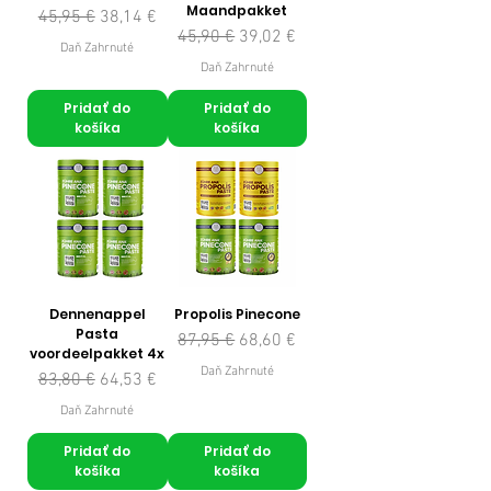
Maandpakket
Normálna cena
Zľavnená cena
45,95 €
38,14 €
Normálna cena
Zľavnená cena
45,90 €
39,02 €
Daň Zahrnuté
Daň Zahrnuté
Pridať do
Pridať do
košíka
košíka
Dennenappel
Propolis Pinecone
Pasta
Normálna cena
Zľavnená cena
87,95 €
68,60 €
voordeelpakket 4x
Daň Zahrnuté
Normálna cena
Zľavnená cena
83,80 €
64,53 €
Daň Zahrnuté
Pridať do
Pridať do
košíka
košíka