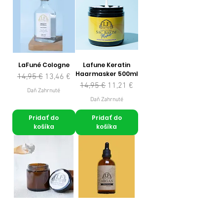
LaFuné Cologne
Lafune Keratin
Haarmasker 500ml
Normálna cena
Zľavnená cena
14,95 €
13,46 €
Normálna cena
Zľavnená cena
14,95 €
11,21 €
Daň Zahrnuté
Daň Zahrnuté
Pridať do
Pridať do
košíka
košíka
Bentoniet Klei
Argan oil
Masker 100gr