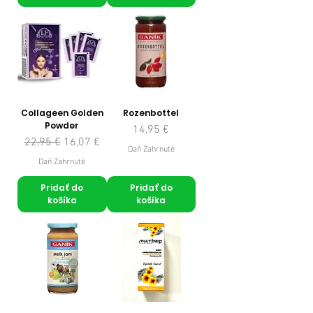
Collageen Golden
Rozenbottel
Powder
Cena
14,95 €
Normálna cena
Zľavnená cena
22,95 €
16,07 €
Daň Zahrnuté
Daň Zahrnuté
Pridať do
Pridať do
košíka
košíka