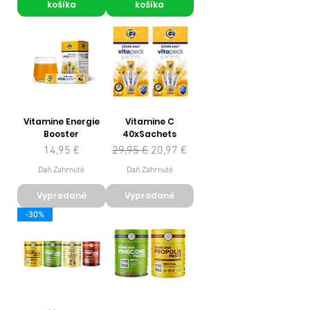
košíka
košíka
Vitamine Energie
Vitamine C
Booster
40xSachets
Cena
Normálna cena
Zľavnená cena
14,95 €
29,95 €
20,97 €
Daň Zahrnuté
Daň Zahrnuté
Vypredané
Vypredané
-30%