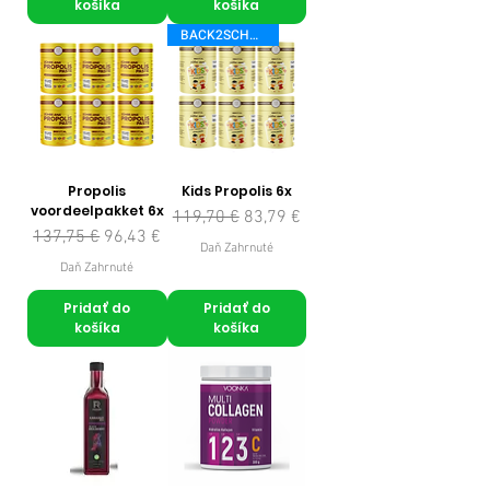
košíka
košíka
BACK2SCHOOL
Propolis
Kids Propolis 6x
voordeelpakket 6x
Normálna cena
Zľavnená cena
119,70 €
83,79 €
Normálna cena
Zľavnená cena
137,75 €
96,43 €
Daň Zahrnuté
Daň Zahrnuté
Pridať do
Pridať do
košíka
košíka