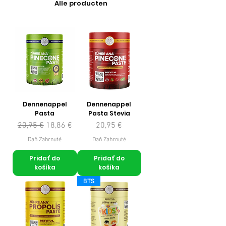
Alle producten
Dennenappel
Dennenappel
Pasta
Pasta Stevia
Normálna cena
Zľavnená cena
Cena
20,95 €
18,86 €
20,95 €
Daň Zahrnuté
Daň Zahrnuté
Pridať do
Pridať do
košíka
košíka
BTS