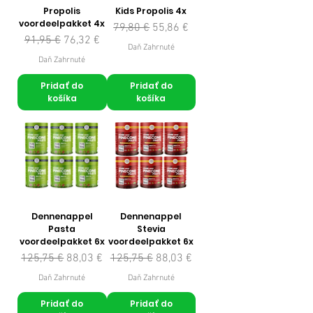
Propolis
Kids Propolis 4x
voordeelpakket 4x
Normálna cena
Zľavnená cena
79,80 €
55,86 €
Normálna cena
Zľavnená cena
91,95 €
76,32 €
Daň Zahrnuté
Daň Zahrnuté
Pridať do
Pridať do
košíka
košíka
Dennenappel
Dennenappel
Pasta
Stevia
voordeelpakket 6x
voordeelpakket 6x
Normálna cena
Zľavnená cena
Normálna cena
Zľavnená cena
125,75 €
88,03 €
125,75 €
88,03 €
Daň Zahrnuté
Daň Zahrnuté
Pridať do
Pridať do