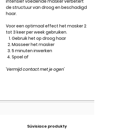
intensief voedende masker verbetert
de structuur van droog en beschadigd
haar.
Voor een optimaal effect het masker 2
tot 3 keer per week gebruiken.
Gebruik het op droog haar
Masseer het masker
5 minuten inwerken
Spoel af
'Vermijd contact met je ogen'
Súvisiace produkty