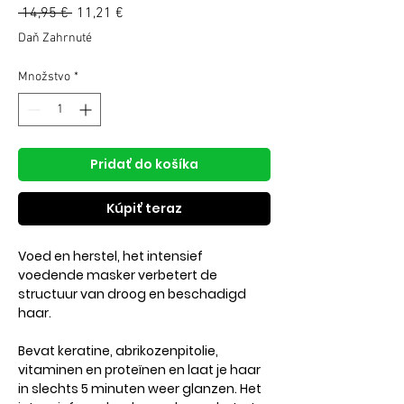
Normálna
 14,95 € 
11,21 €
Zľavnená
cena
cena
Daň Zahrnuté
Množstvo
*
Pridať do košíka
Kúpiť teraz
Voed en herstel, het intensief
voedende masker verbetert de
structuur van droog en beschadigd
haar.
Bevat keratine, abrikozenpitolie,
vitaminen en proteïnen en laat je haar
in slechts 5 minuten weer glanzen. Het