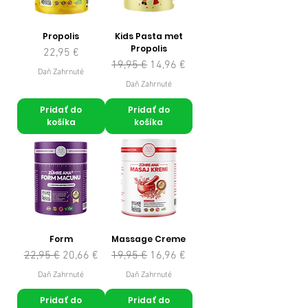
Propolis
Kids Pasta met
Propolis
Cena
22,95 €
Normálna cena
Zľavnená cena
19,95 €
14,96 €
Daň Zahrnuté
Daň Zahrnuté
Pridať do
Pridať do
košíka
košíka
Form
Massage Creme
Normálna cena
Zľavnená cena
Normálna cena
Zľavnená cena
22,95 €
20,66 €
19,95 €
16,96 €
Daň Zahrnuté
Daň Zahrnuté
Pridať do
Pridať do