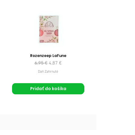
Rozenzeep LaFune
Normálna cena
Zľavnená cena
6,95 €
4,87 €
Daň Zahrnuté
Pridať do košíka