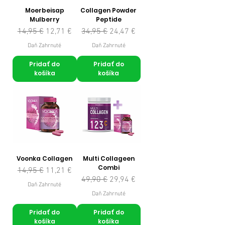
Moerbeisap
Collagen Powder
Mulberry
Peptide
Normálna cena
Zľavnená cena
Normálna cena
Zľavnená cena
14,95 €
12,71 €
34,95 €
24,47 €
Daň Zahrnuté
Daň Zahrnuté
Pridať do
Pridať do
košíka
košíka
Voonka Collagen
Multi Collageen
Combi
Normálna cena
Zľavnená cena
14,95 €
11,21 €
Normálna cena
Zľavnená cena
49,90 €
29,94 €
Daň Zahrnuté
Daň Zahrnuté
Pridať do
Pridať do
košíka
košíka