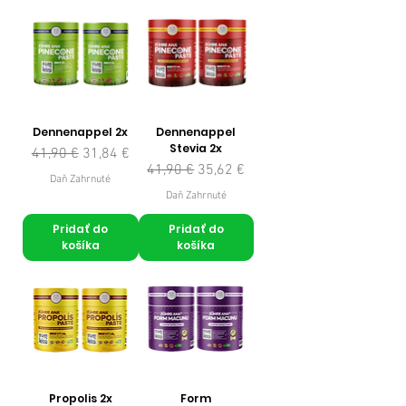
Dennenappel 2x
Dennenappel
Stevia 2x
Normálna cena
Zľavnená cena
41,90 €
31,84 €
Normálna cena
Zľavnená cena
41,90 €
35,62 €
Daň Zahrnuté
Daň Zahrnuté
Pridať do
Pridať do
košíka
košíka
Propolis 2x
Form