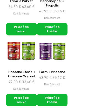
Familie Pakket
Dennenappel +
Propolis
Normálna cena
Zľavnená cena
84,80 €
63,60 €
Normálna cena
Zľavnená cena
43,95 €
35,16 €
Daň Zahrnuté
Daň Zahrnuté
Pridať do
Pridať do
košíka
košíka
Pinecone Stevia +
Form + Pinecone
Pinecone Original
Normálna cena
Zľavnená cena
43,90 €
35,12 €
Normálna cena
Zľavnená cena
42,00 €
33,60 €
Daň Zahrnuté
Daň Zahrnuté
Pridať do
Pridať do
košíka
košíka