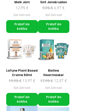
Melk Jam
Sint Janskruiden
Cena
Normálna cena
Zľavnená cena
12,95 €
9,95 €
6,97 €
Daň Zahrnuté
Daň Zahrnuté
Pridať do
Pridať do
košíka
košíka
Lafune Plant Based
Biotine
Creme 50ml
Haarmasker
Normálna cena
Zľavnená cena
Normálna cena
Zľavnená cena
19,95 €
13,97 €
17,95 €
12,57 €
Daň Zahrnuté
Daň Zahrnuté
Pridať do
Pridať do
košíka
košíka