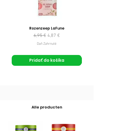
Rozenzeep LaFune
Normálna cena
Zľavnená cena
6,95 €
4,87 €
Daň Zahrnuté
Pridať do košíka
Alle producten