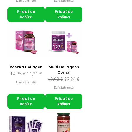
Daň Zahrnuté
Daň Zahrnuté
Pridať do
Pridať do
košíka
košíka
Voonka Collagen
Multi Collageen
Combi
Normálna cena
Zľavnená cena
14,95 €
11,21 €
Normálna cena
Zľavnená cena
49,90 €
29,94 €
Daň Zahrnuté
Daň Zahrnuté
Pridať do
Pridať do
košíka
košíka