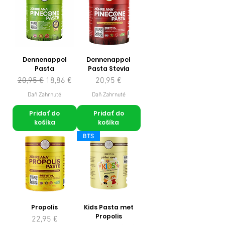
Dennenappel
Dennenappel
Pasta
Pasta Stevia
Normálna cena
Zľavnená cena
Cena
20,95 €
18,86 €
20,95 €
Daň Zahrnuté
Daň Zahrnuté
Pridať do
Pridať do
košíka
košíka
BTS
Propolis
Kids Pasta met
Propolis
Cena
22,95 €