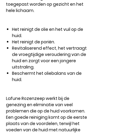
toegepast worden op gezicht en het
hele lichaam.
Het reinigt de olie en het vuil op de
huid.
Het reinigt de poriën.
Revitaliserend effect, het vertraagt ​​
de vroegtijdige veroudering van de
huid en zorgt voor een jongere
uitstraling.
Beschermt het oliebalans van de
huid.
Lafune Rozenzeep werkt bij de
genezing en eliminatie van veel
problemen die op de huid voorkomen.
Een goede reiniging komt op de eerste
plaats van de voordelen, terwijl het
voeden van de huid met natuurlijke