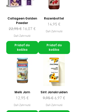
Collageen Golden
Rozenbottel
Powder
Cena
14,95 €
Normálna cena
Zľavnená cena
22,95 €
16,07 €
Daň Zahrnuté
Daň Zahrnuté
Pridať do
Pridať do
košíka
košíka
Melk Jam
Sint Janskruiden
Cena
Normálna cena
Zľavnená cena
12,95 €
9,95 €
6,97 €
Daň Zahrnuté
Daň Zahrnuté