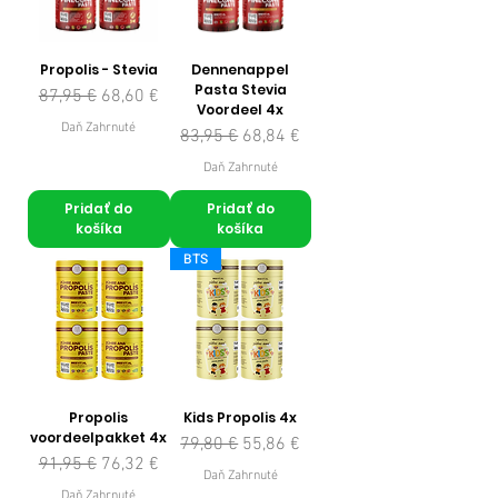
Propolis - Stevia
Dennenappel
Pasta Stevia
Normálna cena
Zľavnená cena
87,95 €
68,60 €
Voordeel 4x
Daň Zahrnuté
Normálna cena
Zľavnená cena
83,95 €
68,84 €
Daň Zahrnuté
Pridať do
Pridať do
košíka
košíka
BTS
Propolis
Kids Propolis 4x
voordeelpakket 4x
Normálna cena
Zľavnená cena
79,80 €
55,86 €
Normálna cena
Zľavnená cena
91,95 €
76,32 €
Daň Zahrnuté
Daň Zahrnuté