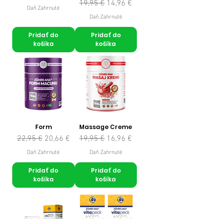
Normálna cena
Zľavnená cena
19,95 €
14,96 €
Daň Zahrnuté
Daň Zahrnuté
Pridať do
Pridať do
košíka
košíka
Form
Massage Creme
Normálna cena
Zľavnená cena
Normálna cena
Zľavnená cena
22,95 €
20,66 €
19,95 €
16,96 €
Daň Zahrnuté
Daň Zahrnuté
Pridať do
Pridať do
košíka
košíka