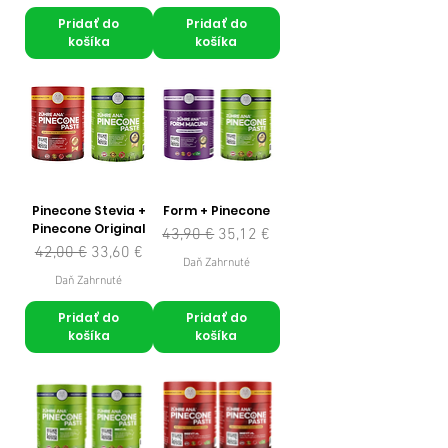
Pridať do
Pridať do
košíka
košíka
Pinecone Stevia +
Form + Pinecone
Pinecone Original
Normálna cena
Zľavnená cena
43,90 €
35,12 €
Normálna cena
Zľavnená cena
42,00 €
33,60 €
Daň Zahrnuté
Daň Zahrnuté
Pridať do
Pridať do
košíka
košíka