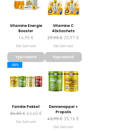
Vitamine Energie
Vitamine C
Booster
40xSachets
Cena
Normálna cena
Zľavnená cena
14,95 €
29,95 €
20,97 €
Daň Zahrnuté
Daň Zahrnuté
Vypredané
Vypredané
-30%
Familie Pakket
Dennenappel +
Propolis
Normálna cena
Zľavnená cena
84,80 €
63,60 €
Normálna cena
Zľavnená cena
43,95 €
35,16 €
Daň Zahrnuté
Daň Zahrnuté