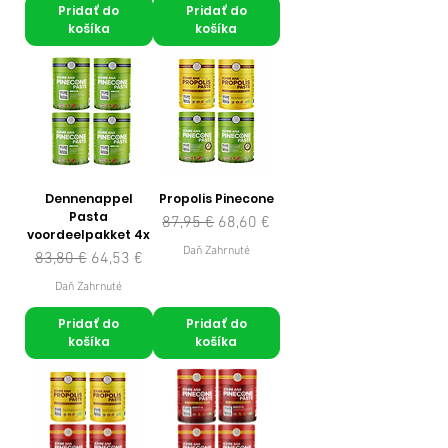
Pridať do
Pridať do
košíka
košíka
Dennenappel
Propolis Pinecone
Pasta
Normálna cena
Zľavnená cena
87,95 €
68,60 €
voordeelpakket 4x
Daň Zahrnuté
Normálna cena
Zľavnená cena
83,80 €
64,53 €
Daň Zahrnuté
Pridať do
Pridať do
košíka
košíka