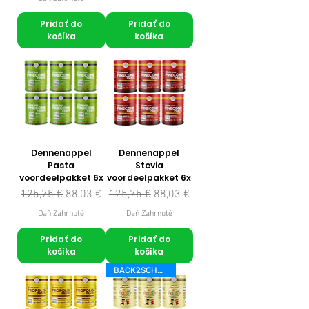
Pridať do
Pridať do
košíka
košíka
Dennenappel
Dennenappel
Pasta
Stevia
voordeelpakket 6x
voordeelpakket 6x
Normálna cena
Zľavnená cena
Normálna cena
Zľavnená cena
125,75 €
88,03 €
125,75 €
88,03 €
Daň Zahrnuté
Daň Zahrnuté
Pridať do
Pridať do
košíka
košíka
BACK2SCHOOL