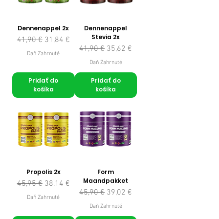
Dennenappel 2x
Dennenappel
Stevia 2x
Normálna cena
Zľavnená cena
41,90 €
31,84 €
Normálna cena
Zľavnená cena
41,90 €
35,62 €
Daň Zahrnuté
Daň Zahrnuté
Pridať do
Pridať do
košíka
košíka
Propolis 2x
Form
Maandpakket
Normálna cena
Zľavnená cena
45,95 €
38,14 €
Normálna cena
Zľavnená cena
45,90 €
39,02 €
Daň Zahrnuté
Daň Zahrnuté