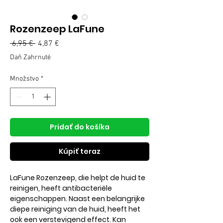
Rozenzeep LaFune
Normálna
 6,95 € 
4,87 €
Zľavnená
cena
cena
Daň Zahrnuté
Množstvo
*
Pridať do košíka
Kúpiť teraz
LaFune Rozenzeep, die helpt de huid te
reinigen, heeft antibacteriële
eigenschappen. Naast een belangrijke
diepe reiniging van de huid, heeft het
ook een verstevigend effect. Kan