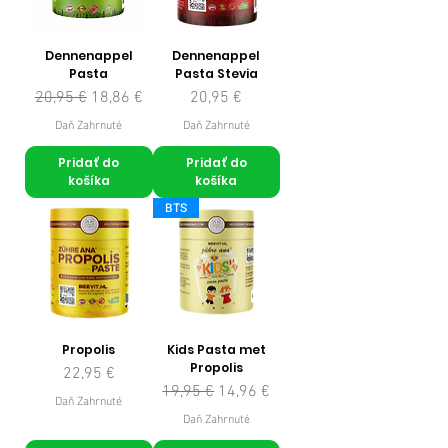
Dennenappel
Dennenappel
Pasta
Pasta Stevia
Normálna cena
Zľavnená cena
Cena
20,95 €
18,86 €
20,95 €
Daň Zahrnuté
Daň Zahrnuté
Pridať do
Pridať do
košíka
košíka
BTS
Propolis
Kids Pasta met
Propolis
Cena
22,95 €
Normálna cena
Zľavnená cena
19,95 €
14,96 €
Daň Zahrnuté
Daň Zahrnuté