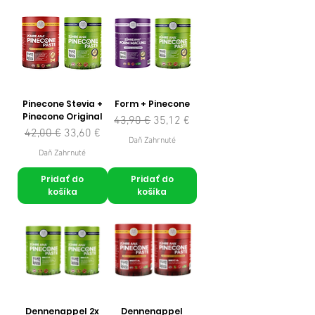
Pinecone Stevia +
Form + Pinecone
Pinecone Original
Normálna cena
Zľavnená cena
43,90 €
35,12 €
Normálna cena
Zľavnená cena
42,00 €
33,60 €
Daň Zahrnuté
Daň Zahrnuté
Pridať do
Pridať do
košíka
košíka
Dennenappel 2x
Dennenappel