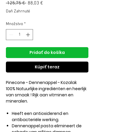
Normálna
 125,75 € 
88,03 €
Zľavnená
cena
cena
Daň Zahrnuté
Množstvo
*
Pridať do košíka
Kúpiť teraz
Pinecone - Dennenappel - Kozalak
100% Natuurlijke ingrediënten en heerlijk
van smaak ! Rijk aan vitminen en
mineralen.
Heeft een antioxiderend en
antibacteriële werking.
Dennenappel pasta elimineert de