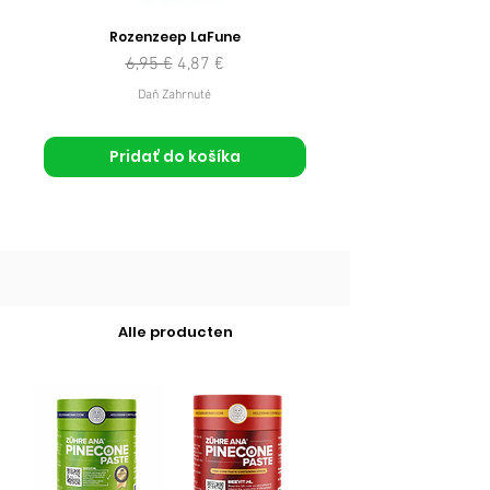
Rozenzeep LaFune
Normálna cena
Zľavnená cena
6,95 €
4,87 €
Daň Zahrnuté
Pridať do košíka
Alle producten