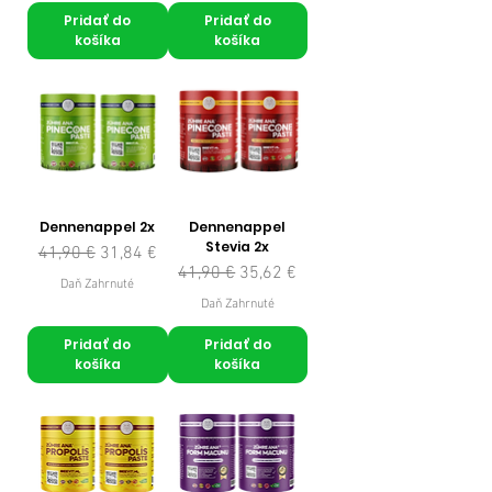
Pridať do
Pridať do
košíka
košíka
Dennenappel 2x
Dennenappel
Stevia 2x
Normálna cena
Zľavnená cena
41,90 €
31,84 €
Normálna cena
Zľavnená cena
41,90 €
35,62 €
Daň Zahrnuté
Daň Zahrnuté
Pridať do
Pridať do
košíka
košíka