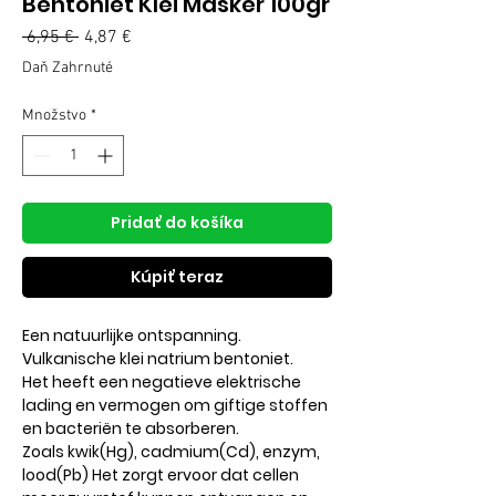
Bentoniet Klei Masker 100gr
Normálna
 6,95 € 
4,87 €
Zľavnená
cena
cena
Daň Zahrnuté
Množstvo
*
Pridať do košíka
Kúpiť teraz
Een natuurlijke ontspanning.
Vulkanische klei natrium bentoniet.
Het heeft een negatieve elektrische
lading en vermogen om giftige stoffen
en bacteriën te absorberen.
Zoals kwik(Hg), cadmium(Cd), enzym,
lood(Pb) Het zorgt ervoor dat cellen