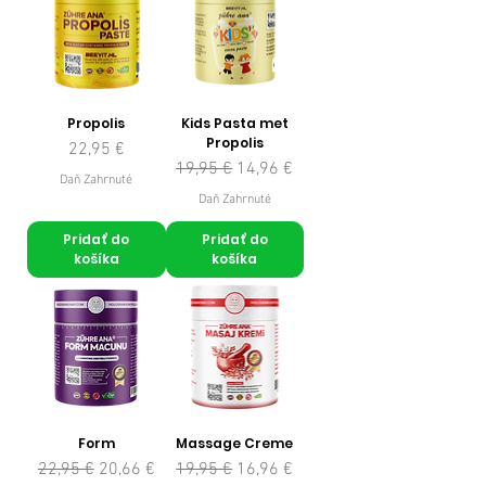
Propolis
Kids Pasta met
Propolis
Cena
22,95 €
Normálna cena
Zľavnená cena
19,95 €
14,96 €
Daň Zahrnuté
Daň Zahrnuté
Pridať do
Pridať do
košíka
košíka
Form
Massage Creme
Normálna cena
Zľavnená cena
Normálna cena
Zľavnená cena
22,95 €
20,66 €
19,95 €
16,96 €