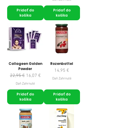
Pridať do
Pridať do
košíka
košíka
Collageen Golden
Rozenbottel
Powder
Cena
14,95 €
Normálna cena
Zľavnená cena
22,95 €
16,07 €
Daň Zahrnuté
Daň Zahrnuté
Pridať do
Pridať do
košíka
košíka