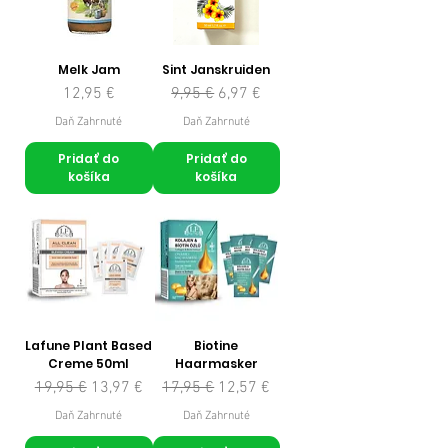
Melk Jam
Sint Janskruiden
Cena
Normálna cena
Zľavnená cena
12,95 €
9,95 €
6,97 €
Daň Zahrnuté
Daň Zahrnuté
Pridať do
Pridať do
košíka
košíka
Lafune Plant Based
Biotine
Creme 50ml
Haarmasker
Normálna cena
Zľavnená cena
Normálna cena
Zľavnená cena
19,95 €
13,97 €
17,95 €
12,57 €
Daň Zahrnuté
Daň Zahrnuté