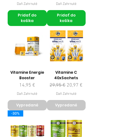
Daň Zahrnuté
Daň Zahrnuté
Pridať do
Pridať do
košíka
košíka
Vitamine Energie
Vitamine C
Booster
40xSachets
Cena
Normálna cena
Zľavnená cena
14,95 €
29,95 €
20,97 €
Daň Zahrnuté
Daň Zahrnuté
Vypredané
Vypredané
-30%