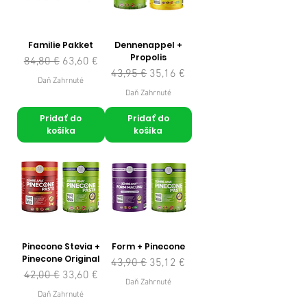
Familie Pakket
Dennenappel +
Propolis
Normálna cena
Zľavnená cena
84,80 €
63,60 €
Normálna cena
Zľavnená cena
43,95 €
35,16 €
Daň Zahrnuté
Daň Zahrnuté
Pridať do
Pridať do
košíka
košíka
Pinecone Stevia +
Form + Pinecone
Pinecone Original
Normálna cena
Zľavnená cena
43,90 €
35,12 €
Normálna cena
Zľavnená cena
42,00 €
33,60 €
Daň Zahrnuté
Daň Zahrnuté