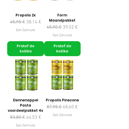
Propolis 2x
Form
Maandpakket
Normálna cena
Zľavnená cena
45,95 €
38,14 €
Normálna cena
Zľavnená cena
45,90 €
39,02 €
Daň Zahrnuté
Daň Zahrnuté
Pridať do
Pridať do
košíka
košíka
Dennenappel
Propolis Pinecone
Pasta
Normálna cena
Zľavnená cena
87,95 €
68,60 €
voordeelpakket 4x
Daň Zahrnuté
Normálna cena
Zľavnená cena
83,80 €
64,53 €
Daň Zahrnuté