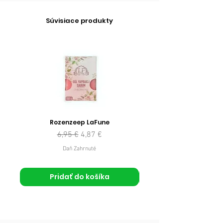
Súvisiace produkty
Rozenzeep LaFune
Normálna cena
Zľavnená cena
6,95 €
4,87 €
Daň Zahrnuté
Pridať do košíka