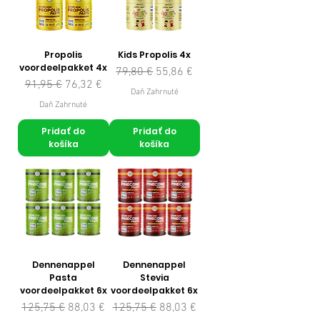
Propolis
Kids Propolis 4x
voordeelpakket 4x
Normálna cena
Zľavnená cena
79,80 €
55,86 €
Normálna cena
Zľavnená cena
91,95 €
76,32 €
Daň Zahrnuté
Daň Zahrnuté
Pridať do
Pridať do
košíka
košíka
Dennenappel
Dennenappel
Pasta
Stevia
voordeelpakket 6x
voordeelpakket 6x
Normálna cena
Zľavnená cena
Normálna cena
Zľavnená cena
125,75 €
88,03 €
125,75 €
88,03 €