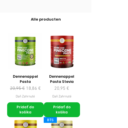
Alle producten
Dennenappel
Dennenappel
Pasta
Pasta Stevia
Normálna cena
Zľavnená cena
Cena
20,95 €
18,86 €
20,95 €
Daň Zahrnuté
Daň Zahrnuté
Pridať do
Pridať do
košíka
košíka
BTS