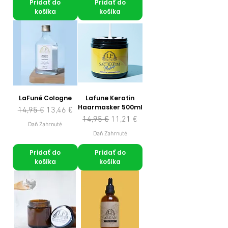
Pridať do
Pridať do
košíka
košíka
LaFuné Cologne
Lafune Keratin
Haarmasker 500ml
Normálna cena
Zľavnená cena
14,95 €
13,46 €
Normálna cena
Zľavnená cena
14,95 €
11,21 €
Daň Zahrnuté
Daň Zahrnuté
Pridať do
Pridať do
košíka
košíka