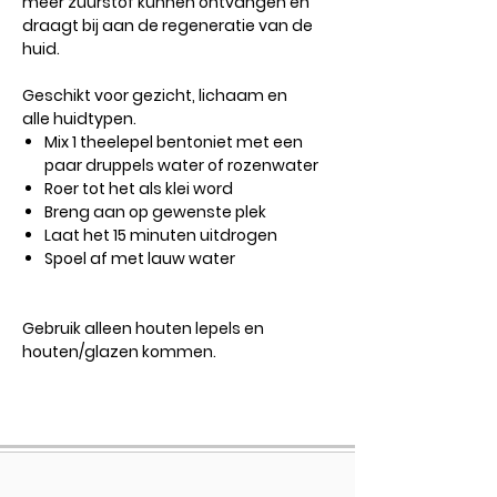
meer zuurstof kunnen ontvangen en
draagt ​​bij aan de regeneratie van de
huid.
Geschikt voor gezicht, lichaam en
alle huidtypen.
Mix 1 theelepel bentoniet met een
paar druppels water of rozenwater
Roer tot het als klei word
Breng aan op gewenste plek
Laat het 15 minuten uitdrogen
Spoel af met lauw water
Gebruik alleen houten lepels en
houten/glazen kommen.