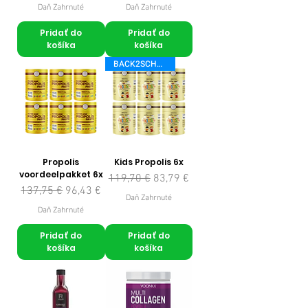
Daň Zahrnuté
Daň Zahrnuté
Pridať do
Pridať do
košíka
košíka
BACK2SCHOOL
Propolis
Kids Propolis 6x
voordeelpakket 6x
Normálna cena
Zľavnená cena
119,70 €
83,79 €
Normálna cena
Zľavnená cena
137,75 €
96,43 €
Daň Zahrnuté
Daň Zahrnuté
Pridať do
Pridať do
košíka
košíka