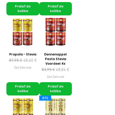
Pridať do
Pridať do
košíka
košíka
Propolis - Stevia
Dennenappel
Pasta Stevia
Normálna cena
Zľavnená cena
87,95 €
68,60 €
Voordeel 4x
Daň Zahrnuté
Normálna cena
Zľavnená cena
83,95 €
68,84 €
Daň Zahrnuté
Pridať do
Pridať do
košíka
košíka
BTS