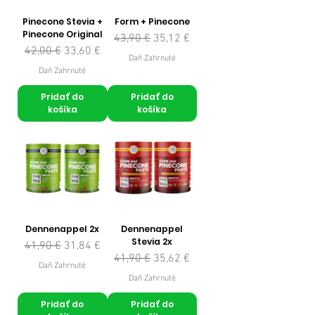
Pinecone Stevia +
Form + Pinecone
Pinecone Original
Normálna cena
Zľavnená cena
43,90 €
35,12 €
Normálna cena
Zľavnená cena
42,00 €
33,60 €
Daň Zahrnuté
Daň Zahrnuté
Pridať do
Pridať do
košíka
košíka
Dennenappel 2x
Dennenappel
Stevia 2x
Normálna cena
Zľavnená cena
41,90 €
31,84 €
Normálna cena
Zľavnená cena
41,90 €
35,62 €
Daň Zahrnuté
Daň Zahrnuté
Pridať do
Pridať do