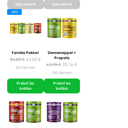
Vypredané
Vypredané
-30%
Familie Pakket
Dennenappel +
Propolis
Normálna cena
Zľavnená cena
84,80 €
63,60 €
Normálna cena
Zľavnená cena
43,95 €
35,16 €
Daň Zahrnuté
Daň Zahrnuté
Pridať do
Pridať do
košíka
košíka