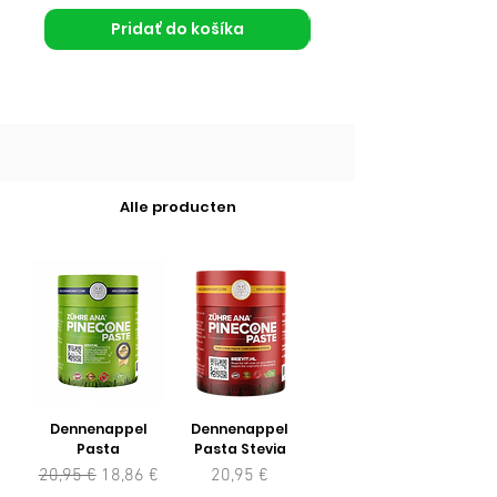
Pridať do košíka
Alle producten
Dennenappel
Dennenappel
Pasta
Pasta Stevia
Normálna cena
Zľavnená cena
Cena
20,95 €
18,86 €
20,95 €