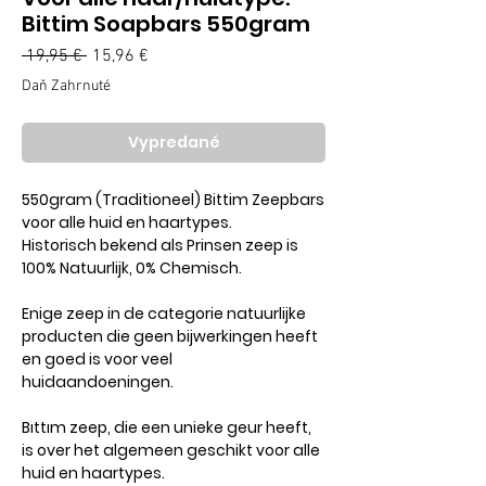
Bittim Soapbars 550gram
Normálna
 19,95 € 
15,96 €
Zľavnená
cena
cena
Daň Zahrnuté
Vypredané
550gram (Traditioneel) Bittim Zeepbars
voor alle huid en haartypes.
Historisch bekend als Prinsen zeep is
100% Natuurlijk, 0% Chemisch.
Enige zeep in de categorie natuurlijke
producten die geen bijwerkingen heeft
en goed is voor veel
huidaandoeningen.
Bıttım zeep, die een unieke geur heeft,
is over het algemeen geschikt voor alle
huid en haartypes.