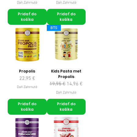
Daň Zahrnuté
Daň Zahrnuté
Pridať do
Pridať do
košíka
košíka
BTS
Propolis
Kids Pasta met
Propolis
Cena
22,95 €
Normálna cena
Zľavnená cena
19,95 €
14,96 €
Daň Zahrnuté
Daň Zahrnuté
Pridať do
Pridať do
košíka
košíka