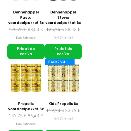
Dennenappel
Dennenappel
Pasta
Stevia
voordeelpakket 6x
voordeelpakket 6x
Normálna cena
Zľavnená cena
Normálna cena
Zľavnená cena
125,75 €
88,03 €
125,75 €
88,03 €
Daň Zahrnuté
Daň Zahrnuté
Pridať do
Pridať do
košíka
košíka
BACK2SCHOOL
Propolis
Kids Propolis 6x
voordeelpakket 6x
Normálna cena
Zľavnená cena
119,70 €
83,79 €
Normálna cena
Zľavnená cena
137,75 €
96,43 €
Daň Zahrnuté
Daň Zahrnuté