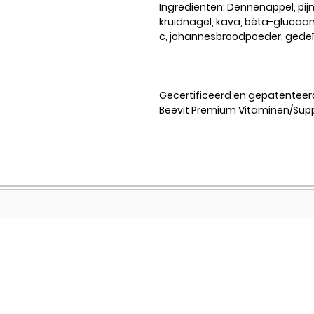
Ingrediënten: Dennenappel, pi
kruidnagel, kava, bèta-glucaan
c, johannesbroodpoeder, gedeï
Gecertificeerd en gepatenteer
Beevit Premium Vitaminen/Sup