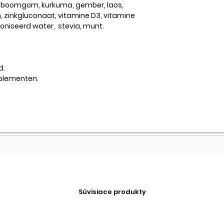
jnboomgom, kurkuma, gember, laos,
, zinkgluconaat, vitamine D3, vitamine
oniseerd water, stevia, munt.
d.
plementen.
Súvisiace produkty