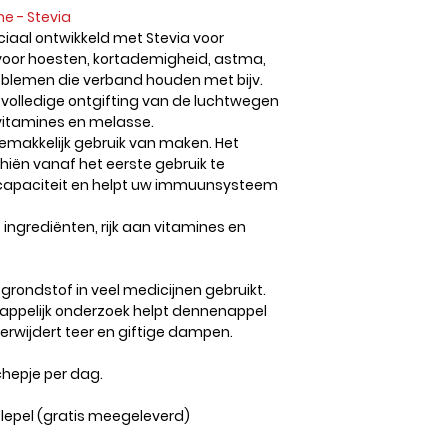
e - Stevia
eciaal ontwikkeld met Stevia voor
g voor hoesten, kortademigheid, astma,
roblemen die verband houden met bijv.
r volledige ontgifting van de luchtwegen
 vitamines en melasse.
emakkelijk gebruik van maken. Het
iën vanaf het eerste gebruik te
fcapaciteit en helpt uw immuunsysteem
 ingrediënten, rijk aan vitamines en
grondstof in veel medicijnen gebruikt.
appelijk onderzoek helpt dennenappel
Verwijdert teer en giftige dampen.
hepje per dag.
 lepel (gratis meegeleverd)