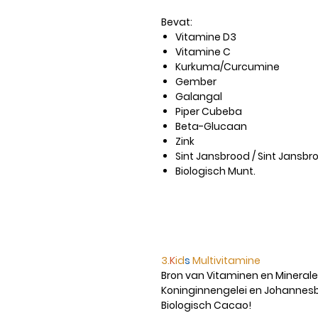
Bevat:
Vitamine D3
Vitamine C
Kurkuma/Curcumine
Gember
Galangal
Piper Cubeba
Beta-Glucaan
Zink
Sint Jansbrood / Sint Jans
Biologisch Munt.
3.
K
id
s
Multivitamine
Bron van Vitaminen en Minerale
Koninginnengelei en Johannesb
Biologisch Cacao!