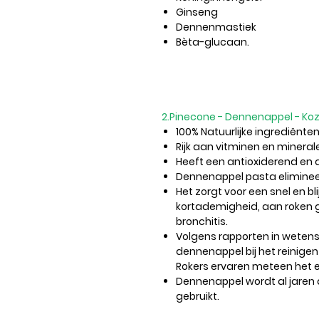
Ginseng
Dennenmastiek
Bèta-glucaan.
2.Pinecone - Dennenappel - Ko
100% Natuurlijke ingrediënten
Rijk aan vitminen en mineral
Heeft een antioxiderend en a
Dennenappel pasta eliminee
Het zorgt voor een snel en bl
kortademigheid, aan roken 
bronchitis.
Volgens rapporten in wetens
dennenappel bij het reinigen
Rokers ervaren meteen het e
Dennenappel wordt al jaren a
gebruikt.