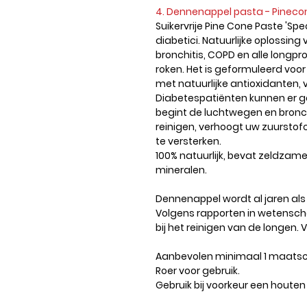
4. Dennenappel pasta - Pinecon
Suikervrije Pine Cone Paste 'Sp
diabetici. Natuurlijke oplossin
bronchitis, COPD en alle longp
roken. Het is geformuleerd voo
met natuurlijke antioxidanten,
Diabetespatiënten kunnen er g
begint de luchtwegen en bronch
reinigen, verhoogt uw zuursto
te versterken.
100% natuurlijk, bevat zeldzame
mineralen.
Dennenappel wordt al jaren als 
Volgens rapporten in wetensch
bij het reinigen van de longen. 
Aanbevolen minimaal 1 maatsc
Roer voor gebruik.
Gebruik bij voorkeur een houten