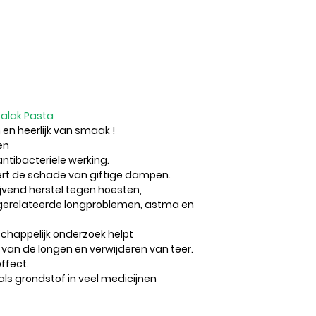
zalak Pasta
 en heerlijk van smaak !
en
ntibacteriële werking.
rt de schade van giftige dampen.
ijvend herstel tegen hoesten,
gerelateerde longproblemen, astma en
chappelijk onderzoek helpt
 van de longen en verwijderen van teer.
ffect.
ls grondstof in veel medicijnen