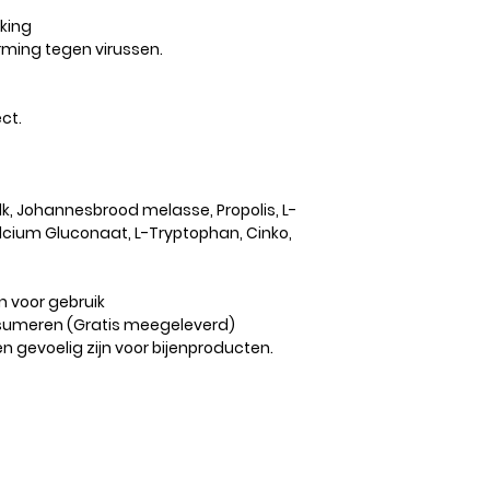
rking
rming tegen virussen.
ct.
lk, Johannesbrood melasse, Propolis, L-
Calcium Gluconaat, L-Tryptophan, Cinko,
n voor gebruik
nsumeren (Gratis meegeleverd)
 gevoelig zijn voor bijenproducten.