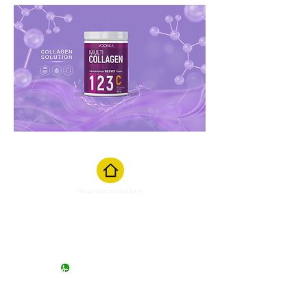
Terug naar homepagina
Chat starten
M
aandag t/m zaterdag van 10:00
tot 17:00