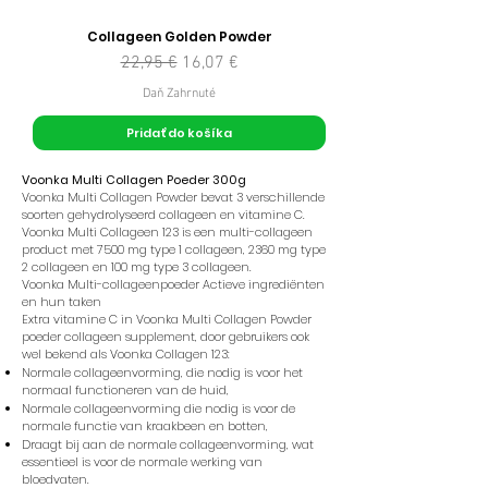
Collageen Golden Powder
Normálna cena
Zľavnená cena
22,95 €
16,07 €
Daň Zahrnuté
Pridať do košíka
Voonka Multi Collagen Poeder 300g
Voonka Multi Collagen Powder bevat 3 verschillende
soorten gehydrolyseerd collageen en vitamine C.
Voonka Multi Collageen 123 is een multi-collageen
product met 7500 mg type 1 collageen, 2360 mg type
2 collageen en 100 mg type 3 collageen.
Voonka Multi-collageenpoeder Actieve ingrediënten
en hun taken
Extra vitamine C in Voonka Multi Collagen Powder
poeder collageen supplement, door gebruikers ook
wel bekend als Voonka Collagen 123:
Normale collageenvorming, die nodig is voor het
normaal functioneren van de huid,
Normale collageenvorming die nodig is voor de
normale functie van kraakbeen en botten,
Draagt ​​bij aan de normale collageenvorming, wat
essentieel is voor de normale werking van
bloedvaten.