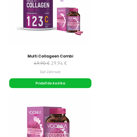
Multi Collageen Combi
Normálna cena
Zľavnená cena
49,90 €
29,94 €
Daň Zahrnuté
Pridať do košíka