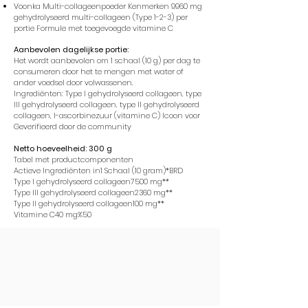
Voonka Multi-collageenpoeder Kenmerken 9960 mg
gehydrolyseerd multi-collageen (Type 1-2-3) per
portie Formule met toegevoegde vitamine C
Aanbevolen dagelijkse portie:
Het wordt aanbevolen om 1 schaal (10 g) per dag te
consumeren door het te mengen met water of
ander voedsel door volwassenen.
Ingrediënten: Type I gehydrolyseerd collageen, type
III gehydrolyseerd collageen, type II gehydrolyseerd
collageen, l-ascorbinezuur (vitamine C) Icoon voor
Geverifieerd door de community
Netto hoeveelheid: 300 g
Tabel met productcomponenten
Actieve Ingrediënten in1 Schaal (10 gram)*BRD
Type I gehydrolyseerd collageen7500 mg**
Type III gehydrolyseerd collageen2360 mg**
Type II gehydrolyseerd collageen100 mg**
Vitamine C40 mg%50