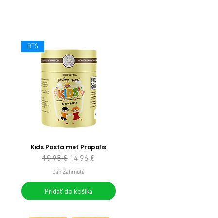
BTS
Kids Pasta met Propolis
Normálna cena
Zľavnená cena
19,95 €
14,96 €
Daň Zahrnuté
Pridať do košíka