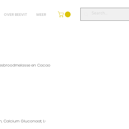
OVER BEEVIT
MEER
annesbroodmelasse en Cacao
um, Calcium Gluconaat, L-