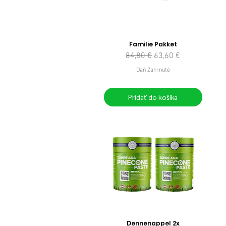
Familie Pakket
Normálna cena
Zľavnená cena
84,80 €
63,60 €
Daň Zahrnuté
Pridať do košíka
Dennenappel 2x