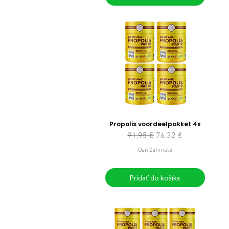
Propolis voordeelpakket 4x
Normálna cena
Zľavnená cena
91,95 €
76,32 €
Daň Zahrnuté
Pridať do košíka