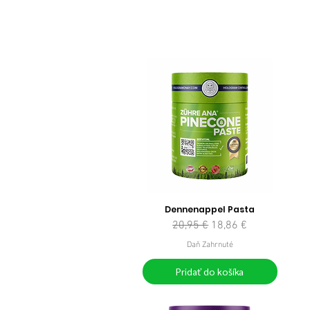
Dennenappel Pasta
Normálna cena
Zľavnená cena
20,95 €
18,86 €
Daň Zahrnuté
Pridať do košíka