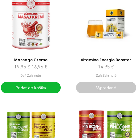
Massage Creme
Vitamine Energie Booster
Normálna cena
Zľavnená cena
Cena
19,95 €
16,96 €
14,95 €
Daň Zahrnuté
Daň Zahrnuté
Pridať do košíka
Vypredané