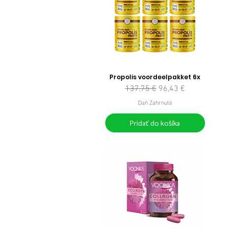
Propolis voordeelpakket 6x
Normálna cena
Zľavnená cena
137,75 €
96,43 €
Daň Zahrnuté
Pridať do košíka