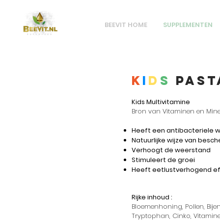
BEEVIT HOME
SUPPLEMENTEN
K
i
d
s
Past
Kids Multivitamine
Bron van Vitaminen en Min
Heeft een antibacteriele w
Natuurlijke wijze van besc
Verhoogt de weerstand
Stimuleert de groei
Heeft eetlustverhogend ef
Rijke inhoud :
Bloemenhoning, Pollen, Bije
Tryptophan, Cinko, Vitamin