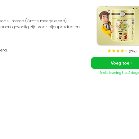
 consumeren (Gratis meegeleverd)
nnen gevoelig zijn voor bijenproducten.
erd.
Voeg toe +
Snelle levering 1 tot 2 dag