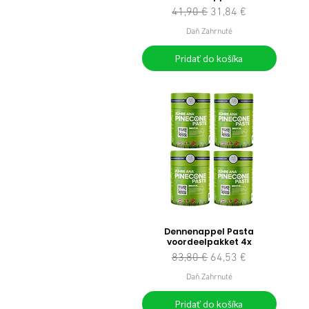
Normálna cena
Zľavnená cena
41,90 €
31,84 €
Daň Zahrnuté
Pridať do košíka
Dennenappel Pasta
voordeelpakket 4x
Normálna cena
Zľavnená cena
83,80 €
64,53 €
Daň Zahrnuté
Pridať do košíka