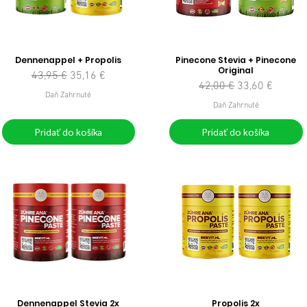
Dennenappel + Propolis
Pinecone Stevia + Pinecone
Original
Normálna cena
Zľavnená cena
43,95 €
35,16 €
Normálna cena
Zľavnená cena
42,00 €
33,60 €
Daň Zahrnuté
Daň Zahrnuté
Pridať do košíka
Pridať do košíka
Dennenappel Stevia 2x
Propolis 2x