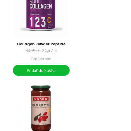
Collagen Powder Peptide
Normálna cena
Zľavnená cena
34,95 €
24,47 €
Daň Zahrnuté
Pridať do košíka