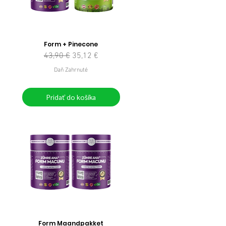
Form + Pinecone
Normálna cena
Zľavnená cena
43,90 €
35,12 €
Daň Zahrnuté
Pridať do košíka
Form Maandpakket