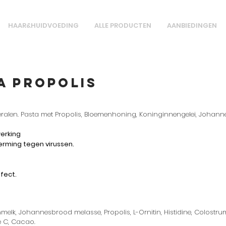
HAAR&HUIDVOEDING
ALLE PRODUCTEN
AANBIEDINGEN
a Propolis
eralen. Pasta met Propolis, Bloemenhoning, Koninginnengelei, Joh
erking
herming tegen virussen.
fect.
nmelk, Johannesbrood melasse, Propolis, L-Ornitin, Histidine, Colostr
e C, Cacao.