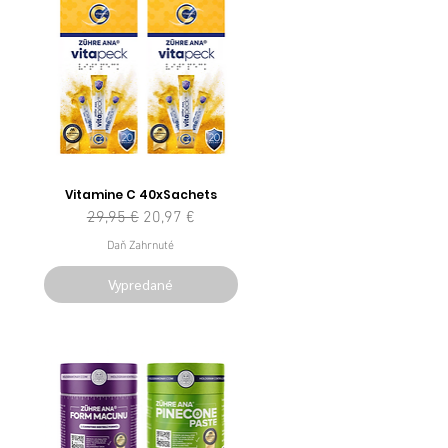
Vitamine C 40xSachets
Normálna cena
Zľavnená cena
29,95 €
20,97 €
Daň Zahrnuté
Vypredané