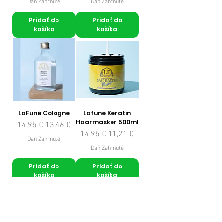
Daň Zahrnuté
Daň Zahrnuté
Pridať do
Pridať do
košíka
košíka
LaFuné Cologne
Lafune Keratin
Haarmasker 500ml
Normálna cena
Zľavnená cena
14,95 €
13,46 €
Normálna cena
Zľavnená cena
14,95 €
11,21 €
Daň Zahrnuté
Daň Zahrnuté
Pridať do
Pridať do
košíka
košíka