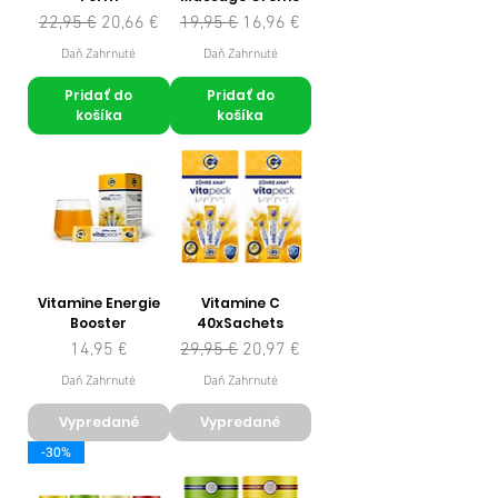
Normálna cena
Zľavnená cena
Normálna cena
Zľavnená cena
22,95 €
20,66 €
19,95 €
16,96 €
Daň Zahrnuté
Daň Zahrnuté
Pridať do
Pridať do
košíka
košíka
Vitamine Energie
Vitamine C
Booster
40xSachets
Cena
Normálna cena
Zľavnená cena
14,95 €
29,95 €
20,97 €
Daň Zahrnuté
Daň Zahrnuté
Vypredané
Vypredané
-30%