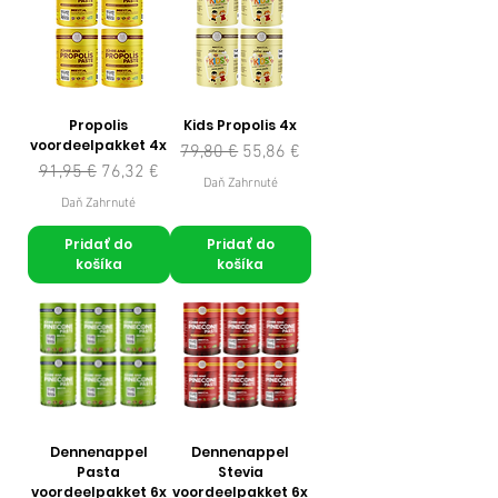
Propolis
Kids Propolis 4x
voordeelpakket 4x
Normálna cena
Zľavnená cena
79,80 €
55,86 €
Normálna cena
Zľavnená cena
91,95 €
76,32 €
Daň Zahrnuté
Daň Zahrnuté
Pridať do
Pridať do
košíka
košíka
Dennenappel
Dennenappel
Pasta
Stevia
voordeelpakket 6x
voordeelpakket 6x