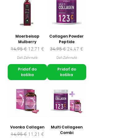
Moerbeisap
Collagen Powder
Mulberry
Peptide
Normálna cena
Zľavnená cena
Normálna cena
Zľavnená cena
14,95 €
12,71 €
34,95 €
24,47 €
Daň Zahrnuté
Daň Zahrnuté
Pridať do
Pridať do
košíka
košíka
Voonka Collagen
Multi Collageen
Combi
Normálna cena
Zľavnená cena
14,95 €
11,21 €