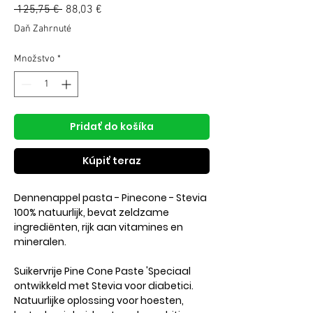
Normálna
 125,75 € 
88,03 €
Zľavnená
cena
cena
Daň Zahrnuté
Množstvo
*
Pridať do košíka
Kúpiť teraz
Dennenappel pasta - Pinecone - Stevia
100% natuurlijk, bevat zeldzame
ingrediënten, rijk aan vitamines en
mineralen.
Suikervrije Pine Cone Paste 'Speciaal
ontwikkeld met Stevia voor diabetici.
Natuurlijke oplossing voor hoesten,