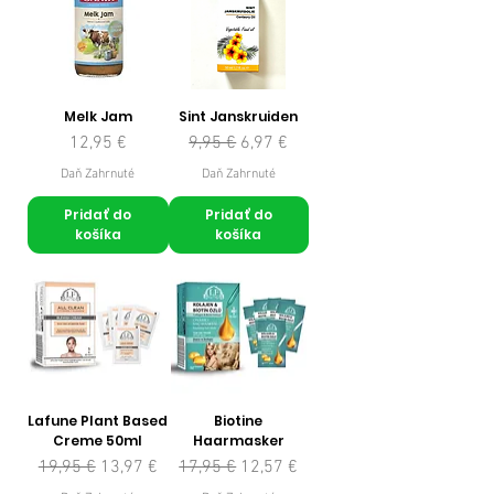
Melk Jam
Sint Janskruiden
Cena
Normálna cena
Zľavnená cena
12,95 €
9,95 €
6,97 €
Daň Zahrnuté
Daň Zahrnuté
Pridať do
Pridať do
košíka
košíka
Lafune Plant Based
Biotine
Creme 50ml
Haarmasker
Normálna cena
Zľavnená cena
Normálna cena
Zľavnená cena
19,95 €
13,97 €
17,95 €
12,57 €