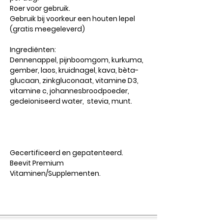
Roer voor gebruik.
Gebruik bij voorkeur een houten lepel
(gratis meegeleverd)
Ingrediënten:
Dennenappel, pijnboomgom, kurkuma,
gember, laos, kruidnagel, kava, bèta-
glucaan, zinkgluconaat, vitamine D3,
vitamine c, johannesbroodpoeder,
gedeïoniseerd water, stevia, munt.
Gecertificeerd en gepatenteerd.
Beevit Premium
Vitaminen/Supplementen.