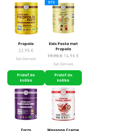
BTS
Propolis
Kids Pasta met
Propolis
Cena
22,95 €
Normálna cena
Zľavnená cena
19,95 €
14,96 €
Daň Zahrnuté
Daň Zahrnuté
Pridať do
Pridať do
košíka
košíka
Form
Massage Creme