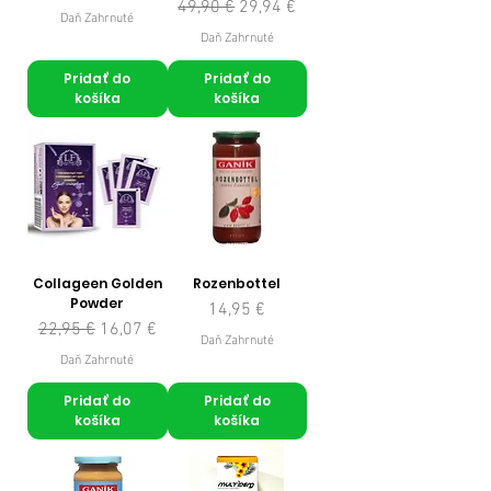
Normálna cena
Zľavnená cena
49,90 €
29,94 €
Daň Zahrnuté
Daň Zahrnuté
Pridať do
Pridať do
košíka
košíka
Collageen Golden
Rozenbottel
Powder
Cena
14,95 €
Normálna cena
Zľavnená cena
22,95 €
16,07 €
Daň Zahrnuté
Daň Zahrnuté
Pridať do
Pridať do
košíka
košíka