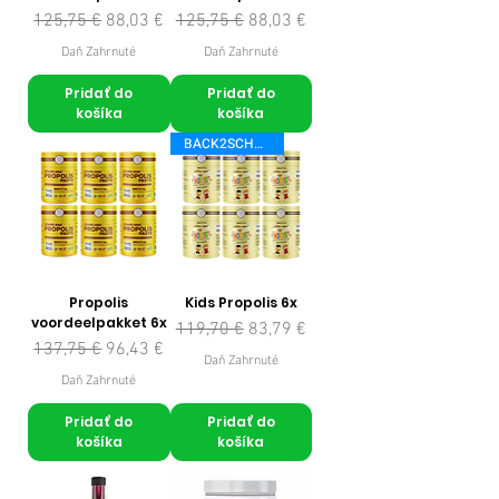
Normálna cena
Zľavnená cena
Normálna cena
Zľavnená cena
125,75 €
88,03 €
125,75 €
88,03 €
Daň Zahrnuté
Daň Zahrnuté
Pridať do
Pridať do
košíka
košíka
BACK2SCHOOL
Propolis
Kids Propolis 6x
voordeelpakket 6x
Normálna cena
Zľavnená cena
119,70 €
83,79 €
Normálna cena
Zľavnená cena
137,75 €
96,43 €
Daň Zahrnuté
Daň Zahrnuté
Pridať do
Pridať do
košíka
košíka