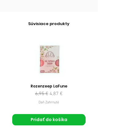
Súvisiace produkty
Rozenzeep LaFune
Normálna cena
Zľavnená cena
6,95 €
4,87 €
Daň Zahrnuté
Pridať do košíka