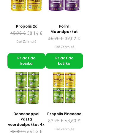
Propolis 2x
Form
Maandpakket
Normálna cena
Zľavnená cena
45,95 €
38,14 €
Normálna cena
Zľavnená cena
45,90 €
39,02 €
Daň Zahrnuté
Daň Zahrnuté
Pridať do
Pridať do
košíka
košíka
Dennenappel
Propolis Pinecone
Pasta
Normálna cena
Zľavnená cena
87,95 €
68,60 €
voordeelpakket 4x
Daň Zahrnuté
Normálna cena
Zľavnená cena
83,80 €
64,53 €