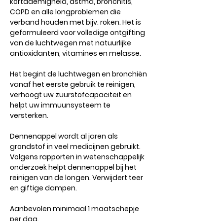
kortademigheid, astma, bronchitis,
COPD en alle longproblemen die
verband houden met bijv. roken. Het is
geformuleerd voor volledige ontgifting
van de luchtwegen met natuurlijke
antioxidanten, vitamines en melasse.
Het begint de luchtwegen en bronchiën
vanaf het eerste gebruik te reinigen,
verhoogt uw zuurstofcapaciteit en
helpt uw immuunsysteem te
versterken.
Dennenappel wordt al jaren als
grondstof in veel medicijnen gebruikt.
Volgens rapporten in wetenschappelijk
onderzoek helpt dennenappel bij het
reinigen van de longen. Verwijdert teer
en giftige dampen.
Aanbevolen minimaal 1 maatschepje
per dag.