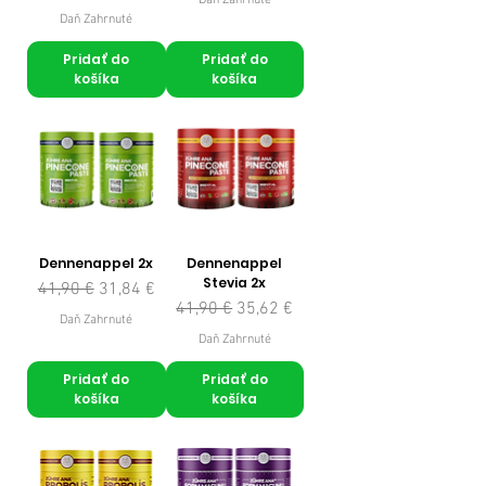
Daň Zahrnuté
Daň Zahrnuté
Pridať do
Pridať do
košíka
košíka
Dennenappel 2x
Dennenappel
Stevia 2x
Normálna cena
Zľavnená cena
41,90 €
31,84 €
Normálna cena
Zľavnená cena
41,90 €
35,62 €
Daň Zahrnuté
Daň Zahrnuté
Pridať do
Pridať do
košíka
košíka