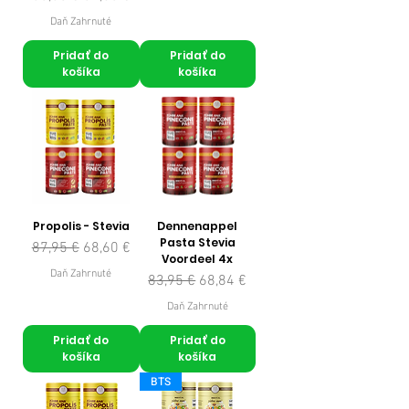
Daň Zahrnuté
Pridať do
Pridať do
košíka
košíka
Propolis - Stevia
Dennenappel
Pasta Stevia
Normálna cena
Zľavnená cena
87,95 €
68,60 €
Voordeel 4x
Daň Zahrnuté
Normálna cena
Zľavnená cena
83,95 €
68,84 €
Daň Zahrnuté
Pridať do
Pridať do
košíka
košíka
BTS