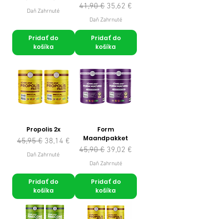
Normálna cena
Zľavnená cena
41,90 €
35,62 €
Daň Zahrnuté
Daň Zahrnuté
Pridať do
Pridať do
košíka
košíka
Propolis 2x
Form
Maandpakket
Normálna cena
Zľavnená cena
45,95 €
38,14 €
Normálna cena
Zľavnená cena
45,90 €
39,02 €
Daň Zahrnuté
Daň Zahrnuté
Pridať do
Pridať do
košíka
košíka