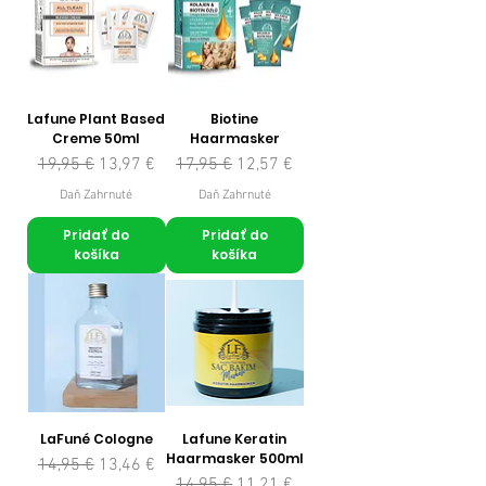
Lafune Plant Based
Biotine
Creme 50ml
Haarmasker
Normálna cena
Zľavnená cena
Normálna cena
Zľavnená cena
19,95 €
13,97 €
17,95 €
12,57 €
Daň Zahrnuté
Daň Zahrnuté
Pridať do
Pridať do
košíka
košíka
LaFuné Cologne
Lafune Keratin
Haarmasker 500ml
Normálna cena
Zľavnená cena
14,95 €
13,46 €
Normálna cena
Zľavnená cena
14,95 €
11,21 €