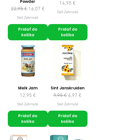
Powder
Cena
14,95 €
Normálna cena
Zľavnená cena
22,95 €
16,07 €
Daň Zahrnuté
Daň Zahrnuté
Pridať do
Pridať do
košíka
košíka
Melk Jam
Sint Janskruiden
Cena
Normálna cena
Zľavnená cena
12,95 €
9,95 €
6,97 €
Daň Zahrnuté
Daň Zahrnuté
Pridať do
Pridať do
košíka
košíka