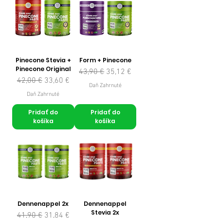
Pinecone Stevia +
Form + Pinecone
Pinecone Original
Normálna cena
Zľavnená cena
43,90 €
35,12 €
Normálna cena
Zľavnená cena
42,00 €
33,60 €
Daň Zahrnuté
Daň Zahrnuté
Pridať do
Pridať do
košíka
košíka
Dennenappel 2x
Dennenappel
Stevia 2x
Normálna cena
Zľavnená cena
41,90 €
31,84 €