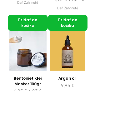
Daň Zahrnuté
Daň Zahrnuté
Pridať do
Pridať do
košíka
košíka
Bentoniet Klei
Argan oil
Masker 100gr
Cena
9,95 €
Normálna cena
Zľavnená cena
6,95 €
4,87 €
Daň Zahrnuté
Daň Zahrnuté
Pridať do
Pridať do
košíka
košíka