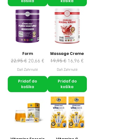
košíka
košíka
Form
Massage Creme
Normálna cena
Zľavnená cena
Normálna cena
Zľavnená cena
22,95 €
20,66 €
19,95 €
16,96 €
Daň Zahrnuté
Daň Zahrnuté
Pridať do
Pridať do
košíka
košíka