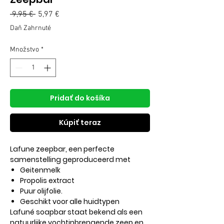
Normálna
 9,95 € 
5,97 €
Zľavnená
cena
cena
Daň Zahrnuté
Množstvo
*
Pridať do košíka
Kúpiť teraz
Lafune zeepbar, een perfecte
samenstelling geproduceerd met
Geitenmelk
Propolis extract
Puur olijfolie.
Geschikt voor alle huidtypen
Lafuné soapbar staat bekend als een
natuurlijke vochtinbrengende zeep en