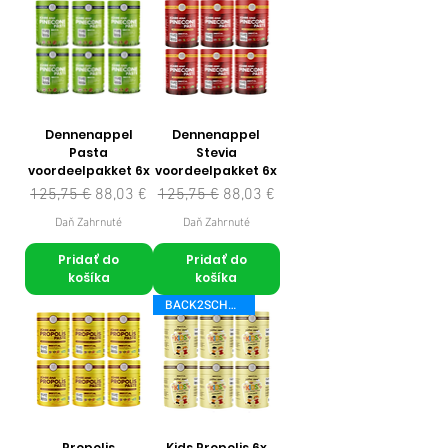
Dennenappel
Dennenappel
Pasta
Stevia
voordeelpakket 6x
voordeelpakket 6x
Normálna cena
Zľavnená cena
Normálna cena
Zľavnená cena
125,75 €
88,03 €
125,75 €
88,03 €
Daň Zahrnuté
Daň Zahrnuté
Pridať do
Pridať do
košíka
košíka
BACK2SCHOOL
Propolis
Kids Propolis 6x