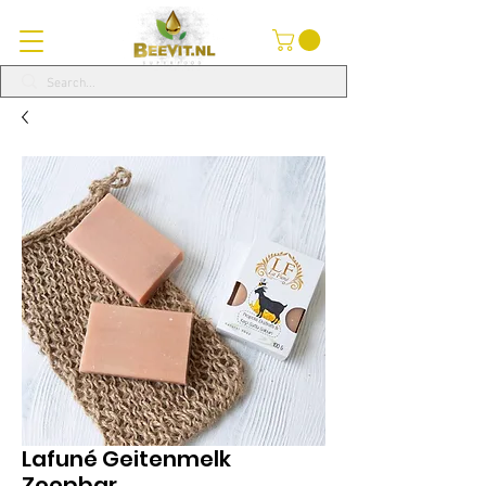
Lafuné Geitenmelk
Zeepbar