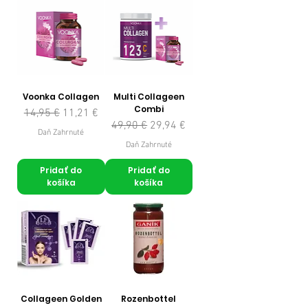
Voonka Collagen
Multi Collageen
Combi
Normálna cena
Zľavnená cena
14,95 €
11,21 €
Normálna cena
Zľavnená cena
49,90 €
29,94 €
Daň Zahrnuté
Daň Zahrnuté
Pridať do
Pridať do
košíka
košíka
Collageen Golden
Rozenbottel