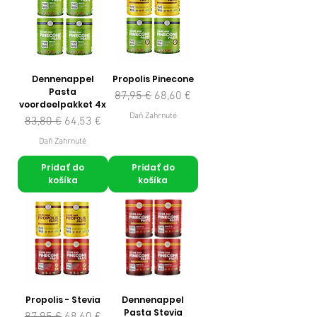
Dennenappel
Propolis Pinecone
Pasta
Normálna cena
Zľavnená cena
87,95 €
68,60 €
voordeelpakket 4x
Daň Zahrnuté
Normálna cena
Zľavnená cena
83,80 €
64,53 €
Daň Zahrnuté
Pridať do
Pridať do
košíka
košíka
Propolis - Stevia
Dennenappel
Pasta Stevia
Normálna cena
Zľavnená cena