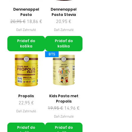
Dennenappel
Dennenappel
Pasta
Pasta Stevia
Normálna cena
Zľavnená cena
Cena
20,95 €
18,86 €
20,95 €
Daň Zahrnuté
Daň Zahrnuté
Pridať do
Pridať do
košíka
košíka
BTS
Propolis
Kids Pasta met
Propolis
Cena
22,95 €
Normálna cena
Zľavnená cena
19,95 €
14,96 €
Daň Zahrnuté
Daň Zahrnuté
Pridať do
Pridať do