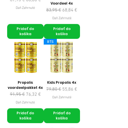
87,95 €
68,60 €
Voordeel 4x
Daň Zahrnuté
Normálna cena
Zľavnená cena
83,95 €
68,84 €
Daň Zahrnuté
Pridať do
Pridať do
košíka
košíka
BTS
Propolis
Kids Propolis 4x
voordeelpakket 4x
Normálna cena
Zľavnená cena
79,80 €
55,86 €
Normálna cena
Zľavnená cena
91,95 €
76,32 €
Daň Zahrnuté
Daň Zahrnuté
Pridať do
Pridať do
košíka
košíka