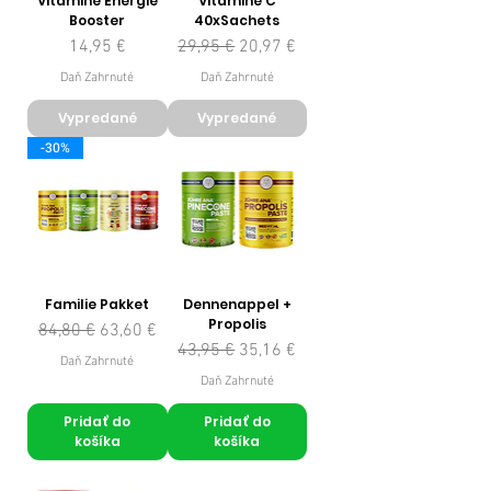
Vitamine Energie
Vitamine C
Booster
40xSachets
Cena
Normálna cena
Zľavnená cena
14,95 €
29,95 €
20,97 €
Daň Zahrnuté
Daň Zahrnuté
Vypredané
Vypredané
-30%
Familie Pakket
Dennenappel +
Propolis
Normálna cena
Zľavnená cena
84,80 €
63,60 €
Normálna cena
Zľavnená cena
43,95 €
35,16 €
Daň Zahrnuté
Daň Zahrnuté
Pridať do
Pridať do
košíka
košíka