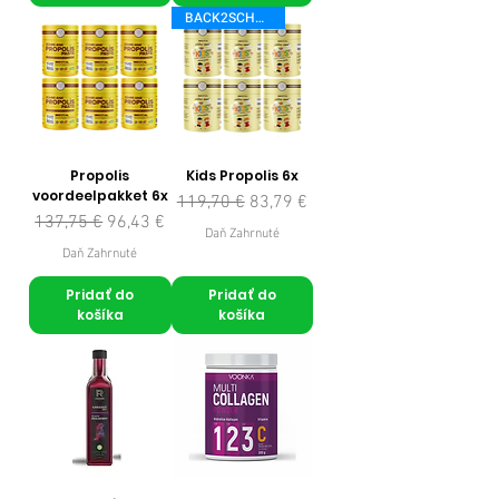
BACK2SCHOOL
Propolis
Kids Propolis 6x
voordeelpakket 6x
Normálna cena
Zľavnená cena
119,70 €
83,79 €
Normálna cena
Zľavnená cena
137,75 €
96,43 €
Daň Zahrnuté
Daň Zahrnuté
Pridať do
Pridať do
košíka
košíka