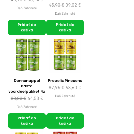
Normálna cena
Zľavnená cena
45,90 €
39,02 €
Daň Zahrnuté
Daň Zahrnuté
Pridať do
Pridať do
košíka
košíka
Dennenappel
Propolis Pinecone
Pasta
Normálna cena
Zľavnená cena
87,95 €
68,60 €
voordeelpakket 4x
Daň Zahrnuté
Normálna cena
Zľavnená cena
83,80 €
64,53 €
Daň Zahrnuté
Pridať do
Pridať do
košíka
košíka