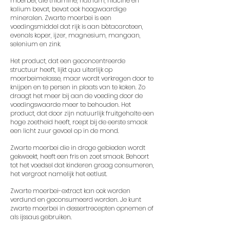
moerbei, die thiamine, natrium, niacine en
kalium bevat, bevat ook hoogwaardige
mineralen. Zwarte moerbei is een
voedingsmiddel dat rijk is aan bètacaroteen,
evenals koper, ijzer, magnesium, mangaan,
selenium en zink.
Het product, dat een geconcentreerde
structuur heeft, lijkt qua uiterlijk op
moerbeimelasse, maar wordt verkregen door te
knijpen en te persen in plaats van te koken. Zo
draagt ​​het meer bij aan de voeding door de
voedingswaarde meer te behouden. Het
product, dat door zijn natuurlijk fruitgehalte een
hoge zoetheid heeft, roept bij de eerste smaak
een licht zuur gevoel op in de mond.
Zwarte moerbei die in droge gebieden wordt
gekweekt, heeft een fris en zoet
smaak. Behoort
tot het voedsel dat kinderen graag consumeren,
h
et vergroot namelijk het eetlust.
Zwarte moerbei-extract kan ook worden
verdund en geconsumeerd worden. Je kunt
zwarte moerbei in dessertrecepten opnemen of
als ijssaus gebruiken.