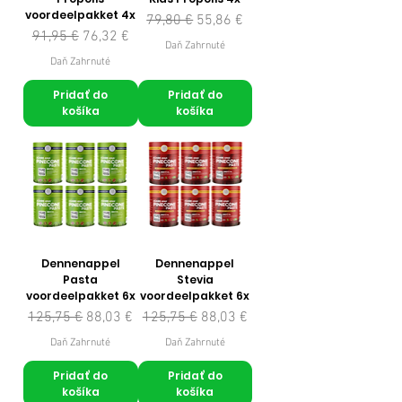
voordeelpakket 4x
Normálna cena
Zľavnená cena
79,80 €
55,86 €
Normálna cena
Zľavnená cena
91,95 €
76,32 €
Daň Zahrnuté
Daň Zahrnuté
Pridať do
Pridať do
košíka
košíka
Dennenappel
Dennenappel
Pasta
Stevia
voordeelpakket 6x
voordeelpakket 6x
Normálna cena
Zľavnená cena
Normálna cena
Zľavnená cena
125,75 €
88,03 €
125,75 €
88,03 €
Daň Zahrnuté
Daň Zahrnuté
Pridať do
Pridať do
košíka
košíka