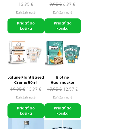
Cena
Normálna cena
Zľavnená cena
12,95 €
9,95 €
6,97 €
Daň Zahrnuté
Daň Zahrnuté
Pridať do
Pridať do
košíka
košíka
Lafune Plant Based
Biotine
Creme 50ml
Haarmasker
Normálna cena
Zľavnená cena
Normálna cena
Zľavnená cena
19,95 €
13,97 €
17,95 €
12,57 €
Daň Zahrnuté
Daň Zahrnuté
Pridať do
Pridať do
košíka
košíka