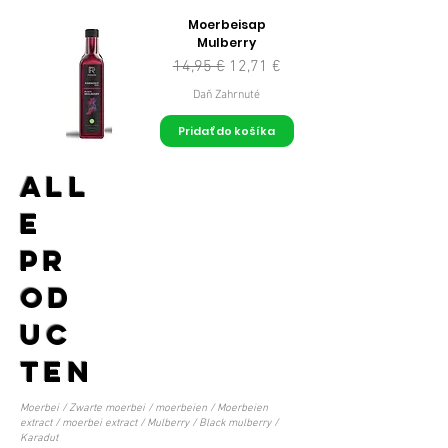
Moerbeisap
Mulberry
Normálna cena
Zľavnená cena
14,95 €
12,71 €
Daň Zahrnuté
Pridať do košíka
All
e
Pr
od
uc
ten
Moerbei / Zwarte moerbei / moerbeien / Moerbeien
extract / moerbei extract / Mulberry / Black mulberry /
Karadut