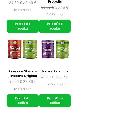
Propolis
Normálna cena
Zľavnená cena
84,80 €
63,60 €
Normálna cena
Zľavnená cena
43,95 €
35,16 €
Daň Zahrnuté
Daň Zahrnuté
Pridať do
Pridať do
košíka
košíka
Pinecone Stevia +
Form + Pinecone
Pinecone Original
Normálna cena
Zľavnená cena
43,90 €
35,12 €
Normálna cena
Zľavnená cena
42,00 €
33,60 €
Daň Zahrnuté
Daň Zahrnuté
Pridať do
Pridať do
košíka
košíka