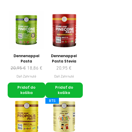
Dennenappel
Dennenappel
Pasta
Pasta Stevia
Normálna cena
Zľavnená cena
Cena
20,95 €
18,86 €
20,95 €
Daň Zahrnuté
Daň Zahrnuté
Pridať do
Pridať do
košíka
košíka
BTS