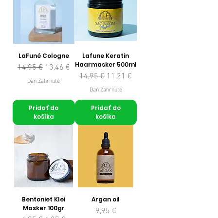
LaFuné Cologne
Lafune Keratin
Haarmasker 500ml
Normálna cena
Zľavnená cena
14,95 €
13,46 €
Normálna cena
Zľavnená cena
14,95 €
11,21 €
Daň Zahrnuté
Daň Zahrnuté
Pridať do
Pridať do
košíka
košíka
Bentoniet Klei
Argan oil
Masker 100gr
Cena
9,95 €