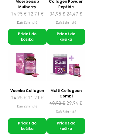
Moerbeisap
Collagen Powder
Mulberry
Peptide
Normálna cena
Zľavnená cena
Normálna cena
Zľavnená cena
14,95 €
12,71 €
34,95 €
24,47 €
Daň Zahrnuté
Daň Zahrnuté
Pridať do
Pridať do
košíka
košíka
Voonka Collagen
Multi Collageen
Combi
Normálna cena
Zľavnená cena
14,95 €
11,21 €
Normálna cena
Zľavnená cena
49,90 €
29,94 €
Daň Zahrnuté
Daň Zahrnuté
Pridať do
Pridať do
košíka
košíka