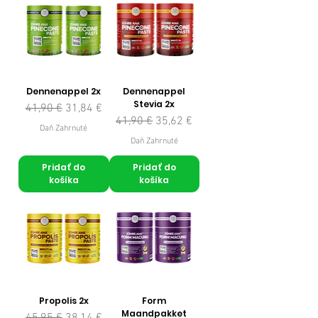
Dennenappel 2x
Dennenappel
Stevia 2x
Normálna cena
Zľavnená cena
41,90 €
31,84 €
Normálna cena
Zľavnená cena
41,90 €
35,62 €
Daň Zahrnuté
Daň Zahrnuté
Pridať do
Pridať do
košíka
košíka
Propolis 2x
Form
Maandpakket
Normálna cena
Zľavnená cena
45,95 €
38,14 €