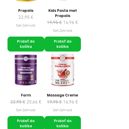
Propolis
Kids Pasta met
Propolis
Cena
22,95 €
Normálna cena
Zľavnená cena
19,95 €
14,96 €
Daň Zahrnuté
Daň Zahrnuté
Pridať do
Pridať do
košíka
košíka
Form
Massage Creme
Normálna cena
Zľavnená cena
Normálna cena
Zľavnená cena
22,95 €
20,66 €
19,95 €
16,96 €
Daň Zahrnuté
Daň Zahrnuté
Pridať do
Pridať do
košíka
košíka