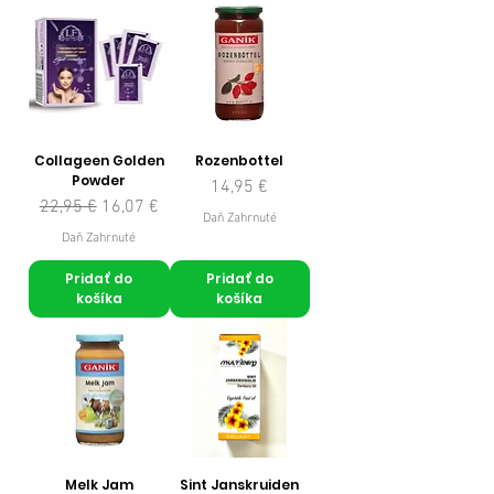
Collageen Golden
Rozenbottel
Powder
Cena
14,95 €
Normálna cena
Zľavnená cena
22,95 €
16,07 €
Daň Zahrnuté
Daň Zahrnuté
Pridať do
Pridať do
košíka
košíka
Melk Jam
Sint Janskruiden