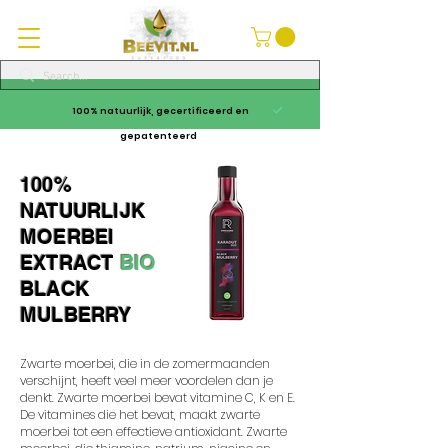
100% natuurlijk, gecertificeerd en
gepatenteerd
100%
NATUURLIJK
MOERBEI
EXTRACT
BIO
BLACK
MULBERRY
Zwarte moerbei, die in de zomermaanden
verschijnt, heeft veel meer voordelen dan je
denkt. Zwarte moerbei bevat vitamine C, K en E.
De vitamines die het bevat, maakt zwarte
moerbei tot een effectieve antioxidant. Zwarte