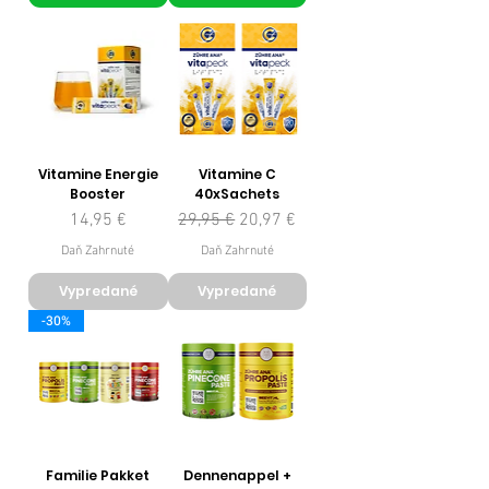
Vitamine Energie
Vitamine C
Booster
40xSachets
Cena
Normálna cena
Zľavnená cena
14,95 €
29,95 €
20,97 €
Daň Zahrnuté
Daň Zahrnuté
Vypredané
Vypredané
-30%
Familie Pakket
Dennenappel +