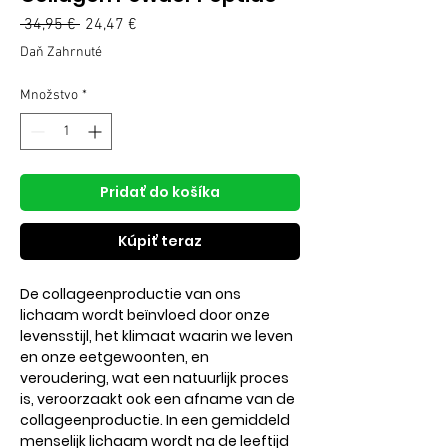
Normálna
 34,95 € 
24,47 €
Zľavnená
cena
cena
Daň Zahrnuté
Množstvo
*
Pridať do košíka
Kúpiť teraz
De collageenproductie van ons
lichaam wordt beïnvloed door onze
levensstijl, het klimaat waarin we leven
en onze eetgewoonten, en
veroudering, wat een natuurlijk proces
is, veroorzaakt ook een afname van de
collageenproductie. In een gemiddeld
menselijk lichaam wordt na de leeftijd