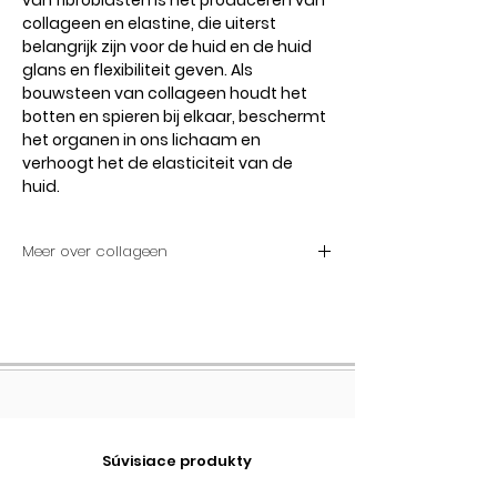
van fibroblasten is het produceren van
collageen en elastine, die uiterst
belangrijk zijn voor de huid en de huid
glans en flexibiliteit geven. Als
bouwsteen van collageen houdt het
botten en spieren bij elkaar, beschermt
het organen in ons lichaam en
verhoogt het de elasticiteit van de
huid.
Meer over collageen
Werkt collageensupplementen?
Het is mogelijk om collageenverlies
op een bepaald niveau te voorkomen
door bepaalde eetgewoonten aan te
nemen en schadelijke
consumptiegewoonten op te geven.
Vooral na de leeftijd van 40 jaar en de
Súvisiace produkty
menopauze is het verlies van
collageen als gevolg van de