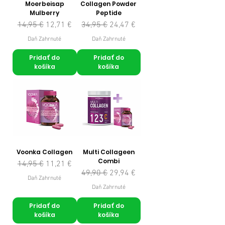
Moerbeisap
Collagen Powder
Mulberry
Peptide
Normálna cena
Zľavnená cena
Normálna cena
Zľavnená cena
14,95 €
12,71 €
34,95 €
24,47 €
Daň Zahrnuté
Daň Zahrnuté
Pridať do
Pridať do
košíka
košíka
Voonka Collagen
Multi Collageen
Combi
Normálna cena
Zľavnená cena
14,95 €
11,21 €
Normálna cena
Zľavnená cena
49,90 €
29,94 €
Daň Zahrnuté
Daň Zahrnuté
Pridať do
Pridať do
košíka
košíka