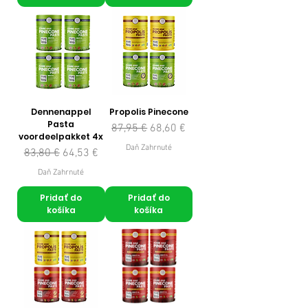
Dennenappel
Propolis Pinecone
Pasta
Normálna cena
Zľavnená cena
87,95 €
68,60 €
voordeelpakket 4x
Daň Zahrnuté
Normálna cena
Zľavnená cena
83,80 €
64,53 €
Daň Zahrnuté
Pridať do
Pridať do
košíka
košíka