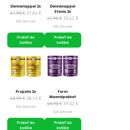
Dennenappel 2x
Dennenappel
Stevia 2x
Normálna cena
Zľavnená cena
41,90 €
31,84 €
Normálna cena
Zľavnená cena
41,90 €
35,62 €
Daň Zahrnuté
Daň Zahrnuté
Pridať do
Pridať do
košíka
košíka
Propolis 2x
Form
Maandpakket
Normálna cena
Zľavnená cena
45,95 €
38,14 €
Normálna cena
Zľavnená cena
45,90 €
39,02 €
Daň Zahrnuté
Daň Zahrnuté
Pridať do
Pridať do
košíka
košíka