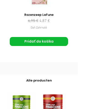
Rozenzeep LaFune
Normálna cena
Zľavnená cena
6,95 €
4,87 €
Daň Zahrnuté
Pridať do košíka
Alle producten