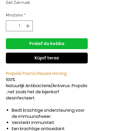
cena
cena
Daň Zahrnuté
Množstvo
*
Pridať do košíka
Kúpiť teraz
Propolis Pasta | Rauwe Honing
100%
Natuurlijk Antibacterie/Antivirus. Propolis
, net zoals het de bijenkorf
desinfecteert.
Biedt krachtige ondersteuning voor
de immuunafweer.
Versterkt immuniteit.
Een krachtige antioxidant