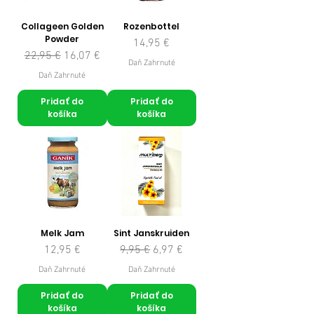
Collageen Golden
Rozenbottel
Powder
Cena
14,95 €
Normálna cena
Zľavnená cena
22,95 €
16,07 €
Daň Zahrnuté
Daň Zahrnuté
Pridať do
Pridať do
košíka
košíka
Melk Jam
Sint Janskruiden
Cena
Normálna cena
Zľavnená cena
12,95 €
9,95 €
6,97 €
Daň Zahrnuté
Daň Zahrnuté
Pridať do
Pridať do
košíka
košíka