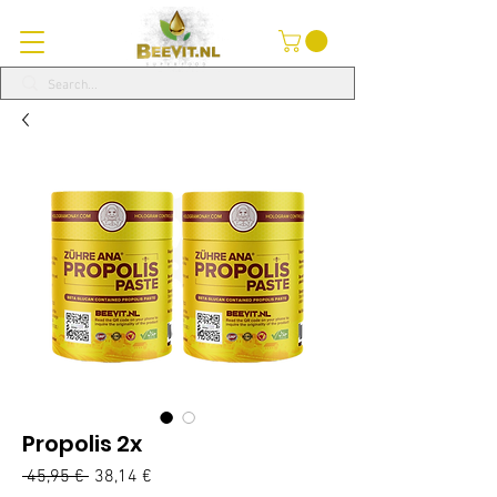
Propolis 2x
Normálna
 45,95 € 
38,14 €
Zľavnená