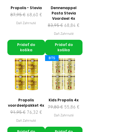
Propolis - Stevia
Dennenappel
Pasta Stevia
Normálna cena
Zľavnená cena
87,95 €
68,60 €
Voordeel 4x
Daň Zahrnuté
Normálna cena
Zľavnená cena
83,95 €
68,84 €
Daň Zahrnuté
Pridať do
Pridať do
košíka
košíka
BTS
Propolis
Kids Propolis 4x
voordeelpakket 4x
Normálna cena
Zľavnená cena
79,80 €
55,86 €
Normálna cena
Zľavnená cena
91,95 €
76,32 €
Daň Zahrnuté
Daň Zahrnuté
Pridať do
Pridať do