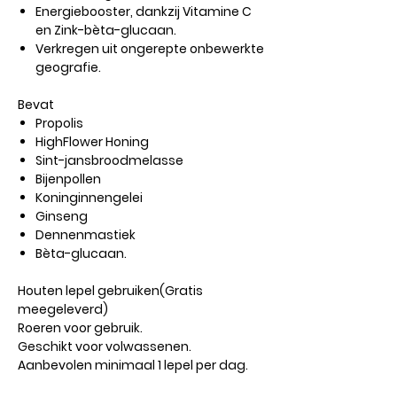
Energiebooster, dankzij Vitamine C
en Zink-bèta-glucaan.
Verkregen uit ongerepte onbewerkte
geografie.
Bevat
Propolis
HighFlower Honing
Sint-jansbroodmelasse
Bijenpollen
Koninginnengelei
Ginseng
Dennenmastiek
Bèta-glucaan.
Houten lepel gebruiken(Gratis
meegeleverd)
Roeren voor gebruik.
Geschikt voor volwassenen.
Aanbevolen minimaal 1 lepel per dag.​