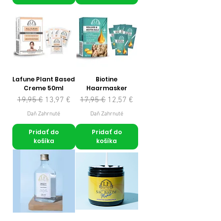
Lafune Plant Based
Biotine
Creme 50ml
Haarmasker
Normálna cena
Zľavnená cena
Normálna cena
Zľavnená cena
19,95 €
13,97 €
17,95 €
12,57 €
Daň Zahrnuté
Daň Zahrnuté
Pridať do
Pridať do
košíka
košíka