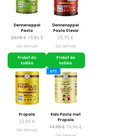
Dennenappel
Dennenappel
Pasta
Pasta Stevia
Normálna cena
Zľavnená cena
Cena
20,95 €
18,86 €
20,95 €
Daň Zahrnuté
Daň Zahrnuté
Pridať do
Pridať do
košíka
košíka
BTS
Propolis
Kids Pasta met
Propolis
Cena
22,95 €
Normálna cena
Zľavnená cena
19,95 €
14,96 €
Daň Zahrnuté
Daň Zahrnuté