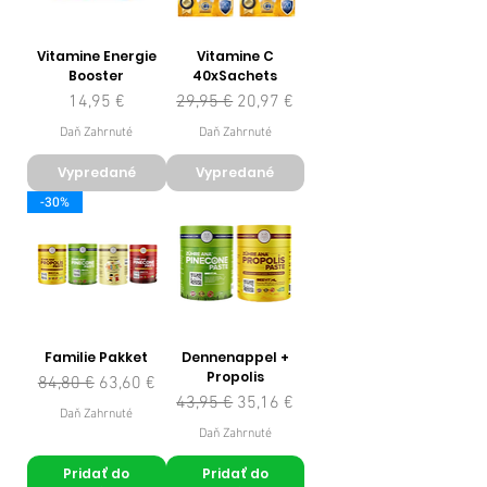
Vitamine Energie
Vitamine C
Booster
40xSachets
Cena
Normálna cena
Zľavnená cena
14,95 €
29,95 €
20,97 €
Daň Zahrnuté
Daň Zahrnuté
Vypredané
Vypredané
-30%
Familie Pakket
Dennenappel +
Propolis
Normálna cena
Zľavnená cena
84,80 €
63,60 €
Normálna cena
Zľavnená cena
43,95 €
35,16 €
Daň Zahrnuté
Daň Zahrnuté
Pridať do
Pridať do