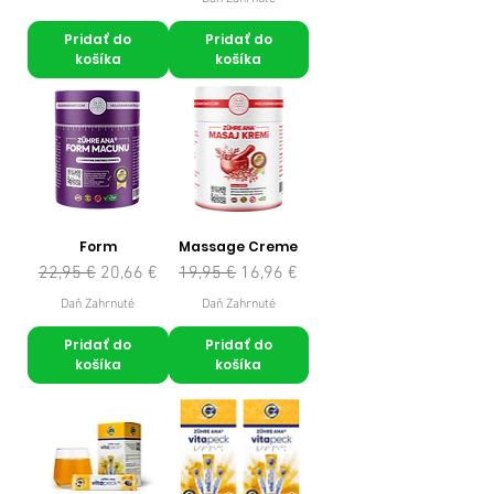
Pridať do
Pridať do
košíka
košíka
Form
Massage Creme
Normálna cena
Zľavnená cena
Normálna cena
Zľavnená cena
22,95 €
20,66 €
19,95 €
16,96 €
Daň Zahrnuté
Daň Zahrnuté
Pridať do
Pridať do
košíka
košíka