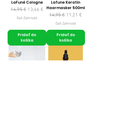
LaFuné Cologne
Lafune Keratin
Haarmasker 500ml
Normálna cena
Zľavnená cena
14,95 €
13,46 €
Normálna cena
Zľavnená cena
14,95 €
11,21 €
Daň Zahrnuté
Daň Zahrnuté
Pridať do
Pridať do
košíka
košíka
Bentoniet Klei
Argan oil
Masker 100gr
Cena
9,95 €
Normálna cena
Zľavnená cena
6,95 €
4,87 €
Daň Zahrnuté
Daň Zahrnuté
Pridať do
Pridať do
košíka
košíka