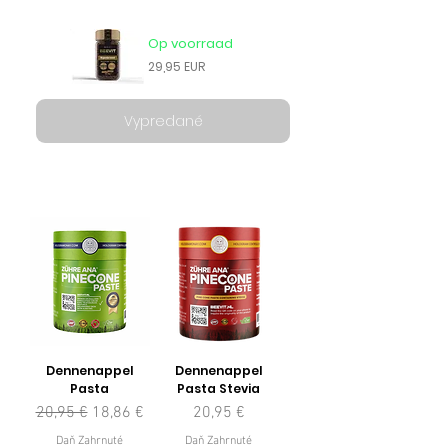
Op voorraad
29,95 EUR
Vypredané
Dennenappel
Dennenappel
Pasta
Pasta Stevia
Normálna cena
Zľavnená cena
Cena
20,95 €
18,86 €
20,95 €
Daň Zahrnuté
Daň Zahrnuté