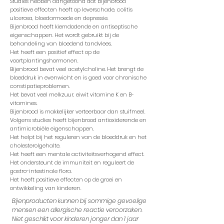
Studies hebben aangetoond dat bijenbrood
positieve effecten heeft op leverschade, colitis
ulcerosa, bloedarmoede en depressie.
Bijenbrood heeft kiemdodende en antiseptische
eigenschappen. Het wordt gebruikt bij de
behandeling van bloedend tandvlees.
Het heeft een positief effect op de
voortplantingshormonen.
Bijenbrood bevat veel acetylcholine. Het brengt de
bloeddruk in evenwicht en is goed voor chronische
constipatieproblemen.
Het bevat veel melkzuur, eiwit vitamine K en B-
vitamines.
Bijenbrood is makkelijker verteerbaar dan stuifmeel.
Volgens studies heeft bijenbrood antioxiderende en
antimicrobiële eigenschappen.
Het helpt bij het reguleren van de bloeddruk en het
cholesterolgehalte.
Het heeft een mentale activiteitsverhogend effect.
Het ondersteunt de immuniteit en reguleert de
gastro-intestinale flora.
Het heeft positieve effecten op de groei en
ontwikkeling van kinderen.
Bijenproducten kunnen bij sommige gevoelige
mensen een allergische reactie veroorzaken.
Niet geschikt voor kinderen jonger dan 1 jaar