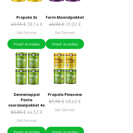
Propolis 2x
Form Maandpakket
Normálna cena
Zľavnená cena
Normálna cena
Zľavnená cena
45,95 €
38,14 €
45,90 €
39,02 €
Daň Zahrnuté
Daň Zahrnuté
Pridať do košíka
Pridať do košíka
Dennenappel
Propolis Pinecone
Pasta
Normálna cena
Zľavnená cena
87,95 €
68,60 €
voordeelpakket 4x
Daň Zahrnuté
Normálna cena
Zľavnená cena
83,80 €
64,53 €
Daň Zahrnuté
Pridať do košíka
Pridať do košíka