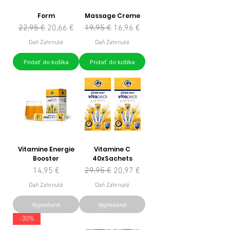
Form
Massage Creme
Normálna cena
Zľavnená cena
Normálna cena
Zľavnená cena
22,95 €
20,66 €
19,95 €
16,96 €
Daň Zahrnuté
Daň Zahrnuté
Pridať do košíka
Pridať do košíka
Vitamine Energie
Vitamine C
Booster
40xSachets
Cena
Normálna cena
Zľavnená cena
14,95 €
29,95 €
20,97 €
Daň Zahrnuté
Daň Zahrnuté
Vypredané
Vypredané
-30%