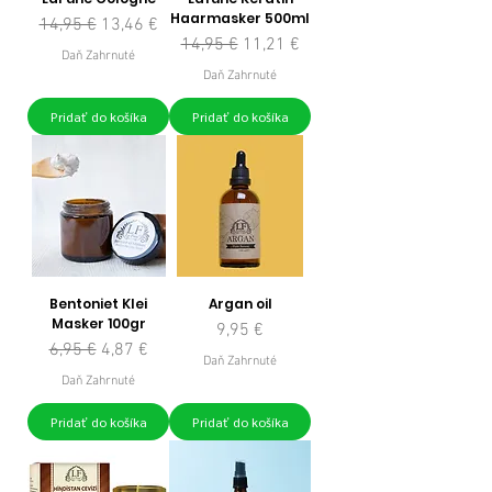
Haarmasker 500ml
Normálna cena
Zľavnená cena
14,95 €
13,46 €
Normálna cena
Zľavnená cena
14,95 €
11,21 €
Daň Zahrnuté
Daň Zahrnuté
Pridať do košíka
Pridať do košíka
Bentoniet Klei
Argan oil
Masker 100gr
Cena
9,95 €
Normálna cena
Zľavnená cena
6,95 €
4,87 €
Daň Zahrnuté
Daň Zahrnuté
Pridať do košíka
Pridať do košíka