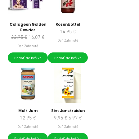
Collageen Golden
Rozenbottel
Powder
Cena
14,95 €
Normálna cena
Zľavnená cena
22,95 €
16,07 €
Daň Zahrnuté
Daň Zahrnuté
Pridať do košíka
Pridať do košíka
Melk Jam
Sint Janskruiden
Cena
Normálna cena
Zľavnená cena
12,95 €
9,95 €
6,97 €
Daň Zahrnuté
Daň Zahrnuté
Pridať do košíka
Pridať do košíka