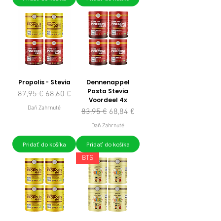
Propolis - Stevia
Dennenappel
Pasta Stevia
Normálna cena
Zľavnená cena
87,95 €
68,60 €
Voordeel 4x
Daň Zahrnuté
Normálna cena
Zľavnená cena
83,95 €
68,84 €
Daň Zahrnuté
Pridať do košíka
Pridať do košíka
BTS