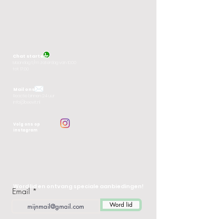
Terug naar homepagina
Chat starten
M
aandag t/m zaterdag van 10:00
tot 17:00
Mail ons
Reactie binnen 24 uur
info@beevit.nl
Volg ons op
instagram
Word lid en ontvang speciale aanbiedingen!
Email
Word lid