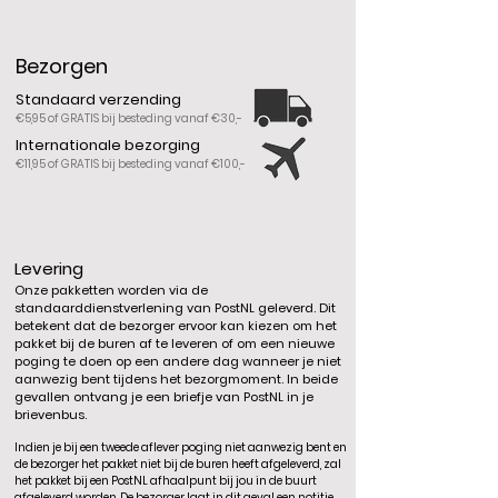
Bezorgen
Standaard verzending
€5,95 of GRATIS bij besteding vanaf €30,-
Internationale bezorging
€11,95 of GRATIS bij besteding vanaf €100,-
Levering
Onze pakketten worden via de
standaarddienstverlening van PostNL geleverd. Dit
betekent dat de bezorger ervoor kan kiezen om het
pakket bij de buren af te leveren of om een nieuwe
poging te doen op een andere dag wanneer je niet
aanwezig bent tijdens het bezorgmoment. In beide
gevallen ontvang je een briefje van PostNL in je
brievenbus.
Indien je bij een tweede aflever poging niet aanwezig bent en
de bezorger het pakket niet bij de buren heeft afgeleverd, zal
het pakket bij een PostNL afhaalpunt bij jou in de buurt
afgeleverd worden. De bezorger laat in dit geval een notitie