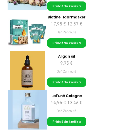
Pridať do košíka
Biotine Haarmasker
Normálna cena
Zľavnená cena
17,95 €
12,57 €
Daň Zahrnuté
Pridať do košíka
Argan oil
Cena
9,95 €
Daň Zahrnuté
Pridať do košíka
LaFuné Cologne
Normálna cena
Zľavnená cena
14,95 €
13,46 €
Daň Zahrnuté
Pridať do košíka