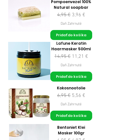
Pompoenvezel 100%
Natural soapbar
Normálna cena
Zľavnená cena
4,95 €
3,96 €
Daň Zahrnuté
Pridať do košíka
Lafune Keratin
Haarmasker 500ml
Normálna cena
Zľavnená cena
14,95 €
11,21 €
Daň Zahrnuté
Pridať do košíka
Kokosnootolie
Normálna cena
Zľavnená cena
6,95 €
5,56 €
Daň Zahrnuté
Pridať do košíka
Bentoniet Klei
Masker 100gr