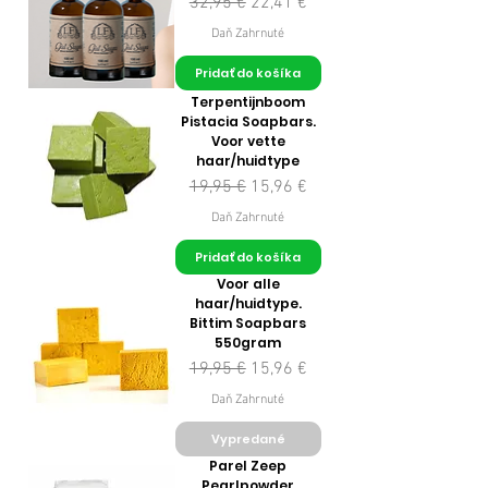
Normálna cena
Zľavnená cena
32,95 €
22,41 €
Daň Zahrnuté
Pridať do košíka
Terpentijnboom
Pistacia Soapbars.
Voor vette
haar/huidtype
Normálna cena
Zľavnená cena
19,95 €
15,96 €
Daň Zahrnuté
Pridať do košíka
Voor alle
haar/huidtype.
Bittim Soapbars
550gram
Normálna cena
Zľavnená cena
19,95 €
15,96 €
Daň Zahrnuté
Vypredané
Parel Zeep
Pearlpowder