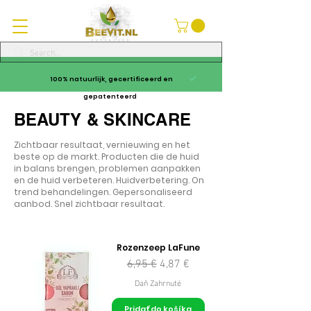
100% natuurlijk, gecertificeerd en
gepatenteerd
BEAUTY & SKINCARE
Zichtbaar resultaat, vernieuwing en het
beste op de markt. Producten die de huid
in balans brengen, problemen aanpakken
en de huid verbeteren. Huidverbetering. On
trend behandelingen. Gepersonaliseerd
aanbod. Snel zichtbaar resultaat.
Rozenzeep LaFune
Normálna cena
Zľavnená cena
6,95 €
4,87 €
Daň Zahrnuté
Pridať do košíka