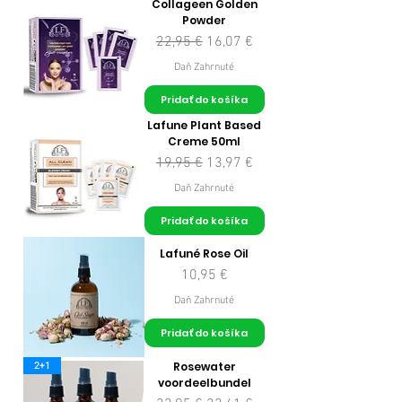
Collageen Golden
Powder
Normálna cena
Zľavnená cena
22,95 €
16,07 €
Daň Zahrnuté
Pridať do košíka
Lafune Plant Based
Creme 50ml
Normálna cena
Zľavnená cena
19,95 €
13,97 €
Daň Zahrnuté
Pridať do košíka
Lafuné Rose Oil
Cena
10,95 €
Daň Zahrnuté
Pridať do košíka
2+1
Rosewater
voordeelbundel