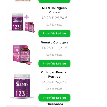
Multi Collageen
Combi
Normálna cena
Zľavnená cena
49,90 €
29,94 €
Daň Zahrnuté
Pridať do košíka
Voonka Collagen
Normálna cena
Zľavnená cena
14,95 €
11,21 €
Daň Zahrnuté
Pridať do košíka
Collagen Powder
Peptide
Normálna cena
Zľavnená cena
34,95 €
24,47 €
Daň Zahrnuté
Pridať do košíka
Theeboom