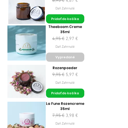
Normálna cena
Zľavnená cena
6,95 €
4,87 €
Daň Zahrnuté
Pridať do košíka
Theeboom Creme
35ml
Normálna cena
Zľavnená cena
4,95 €
2,97 €
Daň Zahrnuté
Vypredané
Rozenpoeder
Normálna cena
Zľavnená cena
9,95 €
5,97 €
Daň Zahrnuté
Pridať do košíka
La Fune Rozencreme
35ml
Normálna cena
Zľavnená cena
7,95 €
3,98 €
Daň Zahrnuté