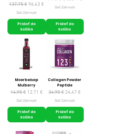
Normálna cena
Zľavnená cena
137,75 €
96,43 €
Daň Zahrnuté
Daň Zahrnuté
Pridať do
Pridať do
košíka
košíka
Moerbeisap
Collagen Powder
Mulberry
Peptide
Normálna cena
Zľavnená cena
Normálna cena
Zľavnená cena
14,95 €
12,71 €
34,95 €
24,47 €
Daň Zahrnuté
Daň Zahrnuté
Pridať do
Pridať do
košíka
košíka