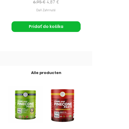
Normálna cena
Zľavnená cena
6,95 €
4,87 €
Daň Zahrnuté
Pridať do košíka
Alle producten