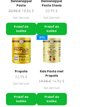
Dennenappel
Dennenappel
Pasta
Pasta Stevia
Normálna cena
Zľavnená cena
Cena
20,95 €
18,86 €
20,95 €
Daň Zahrnuté
Daň Zahrnuté
Pridať do
Pridať do
košíka
košíka
BTS
Propolis
Kids Pasta met
Propolis
Cena
22,95 €
Normálna cena
Zľavnená cena
19,95 €
14,96 €
Daň Zahrnuté
Daň Zahrnuté
Pridať do
Pridať do
košíka
košíka