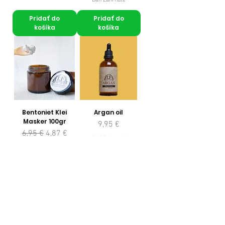
Pridať do
Pridať do
košíka
košíka
Bentoniet Klei
Argan oil
Masker 100gr
Cena
9,95 €
Normálna cena
Zľavnená cena
6,95 €
4,87 €
Daň Zahrnuté
Daň Zahrnuté
Pridať do
Pridať do
košíka
košíka