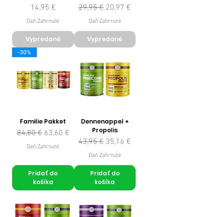
Cena
Normálna cena
Zľavnená cena
14,95 €
29,95 €
20,97 €
Daň Zahrnuté
Daň Zahrnuté
Vypredané
Vypredané
-30%
Familie Pakket
Dennenappel +
Propolis
Normálna cena
Zľavnená cena
84,80 €
63,60 €
Normálna cena
Zľavnená cena
43,95 €
35,16 €
Daň Zahrnuté
Daň Zahrnuté
Pridať do
Pridať do
košíka
košíka