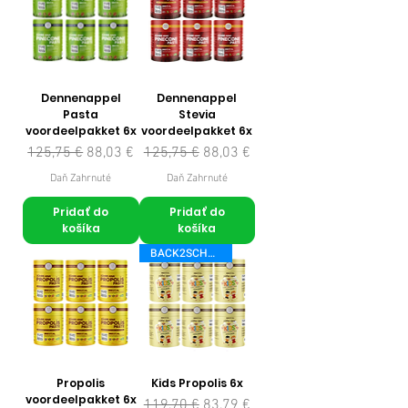
Dennenappel
Dennenappel
Pasta
Stevia
voordeelpakket 6x
voordeelpakket 6x
Normálna cena
Zľavnená cena
Normálna cena
Zľavnená cena
125,75 €
88,03 €
125,75 €
88,03 €
Daň Zahrnuté
Daň Zahrnuté
Pridať do
Pridať do
košíka
košíka
BACK2SCHOOL
Propolis
Kids Propolis 6x
voordeelpakket 6x
Normálna cena
Zľavnená cena
119,70 €
83,79 €