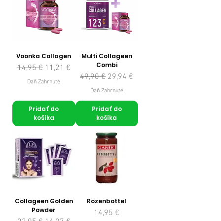
Voonka Collagen
Multi Collageen
Combi
Normálna cena
Zľavnená cena
14,95 €
11,21 €
Normálna cena
Zľavnená cena
49,90 €
29,94 €
Daň Zahrnuté
Daň Zahrnuté
Pridať do
Pridať do
košíka
košíka
Collageen Golden
Rozenbottel
Powder
Cena
14,95 €