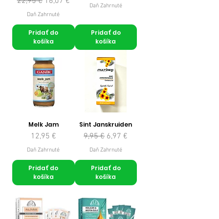
Normálna cena
Zľavnená cena
22,95 €
16,07 €
Daň Zahrnuté
Daň Zahrnuté
Pridať do
Pridať do
košíka
košíka
Melk Jam
Sint Janskruiden
Cena
Normálna cena
Zľavnená cena
12,95 €
9,95 €
6,97 €
Daň Zahrnuté
Daň Zahrnuté
Pridať do
Pridať do
košíka
košíka