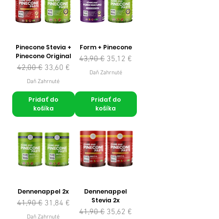
Pinecone Stevia +
Form + Pinecone
Pinecone Original
Normálna cena
Zľavnená cena
43,90 €
35,12 €
Normálna cena
Zľavnená cena
42,00 €
33,60 €
Daň Zahrnuté
Daň Zahrnuté
Pridať do
Pridať do
košíka
košíka
Dennenappel 2x
Dennenappel
Stevia 2x
Normálna cena
Zľavnená cena
41,90 €
31,84 €
Normálna cena
Zľavnená cena
41,90 €
35,62 €
Daň Zahrnuté