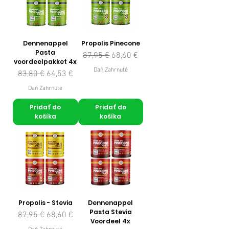
Dennenappel
Propolis Pinecone
Pasta
Normálna cena
Zľavnená cena
87,95 €
68,60 €
voordeelpakket 4x
Daň Zahrnuté
Normálna cena
Zľavnená cena
83,80 €
64,53 €
Daň Zahrnuté
Pridať do
Pridať do
košíka
košíka
Propolis - Stevia
Dennenappel
Pasta Stevia
Normálna cena
Zľavnená cena
87,95 €
68,60 €
Voordeel 4x