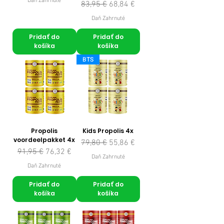
Daň Zahrnuté
Normálna cena
Zľavnená cena
83,95 €
68,84 €
Daň Zahrnuté
Pridať do
Pridať do
košíka
košíka
BTS
Propolis
Kids Propolis 4x
voordeelpakket 4x
Normálna cena
Zľavnená cena
79,80 €
55,86 €
Normálna cena
Zľavnená cena
91,95 €
76,32 €
Daň Zahrnuté
Daň Zahrnuté
Pridať do
Pridať do
košíka
košíka