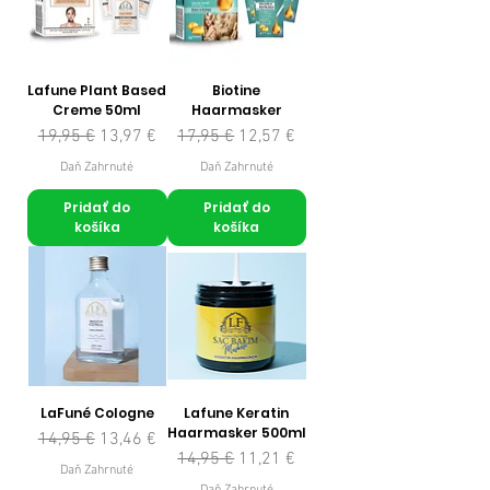
Lafune Plant Based
Biotine
Creme 50ml
Haarmasker
Normálna cena
Zľavnená cena
Normálna cena
Zľavnená cena
19,95 €
13,97 €
17,95 €
12,57 €
Daň Zahrnuté
Daň Zahrnuté
Pridať do
Pridať do
košíka
košíka
LaFuné Cologne
Lafune Keratin
Haarmasker 500ml
Normálna cena
Zľavnená cena
14,95 €
13,46 €
Normálna cena
Zľavnená cena
14,95 €
11,21 €
Daň Zahrnuté
Daň Zahrnuté