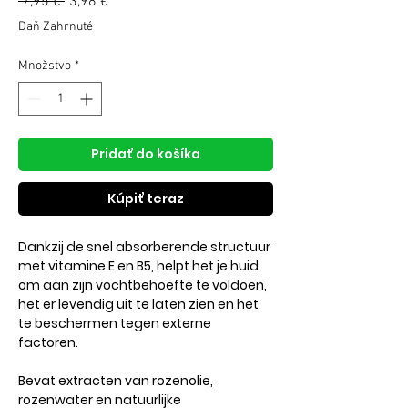
Normálna
 7,95 € 
3,98 €
Zľavnená
cena
cena
Daň Zahrnuté
Množstvo
*
Pridať do košíka
Kúpiť teraz
Dankzij de snel absorberende structuur
met vitamine E en B5, helpt het je huid
om aan zijn vochtbehoefte te voldoen,
het er levendig uit te laten zien en het
te beschermen tegen externe
factoren.
Bevat extracten van rozenolie,
rozenwater en natuurlijke