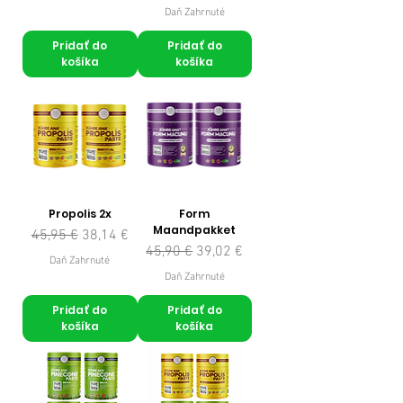
Daň Zahrnuté
Pridať do
Pridať do
košíka
košíka
Propolis 2x
Form
Maandpakket
Normálna cena
Zľavnená cena
45,95 €
38,14 €
Normálna cena
Zľavnená cena
45,90 €
39,02 €
Daň Zahrnuté
Daň Zahrnuté
Pridať do
Pridať do
košíka
košíka