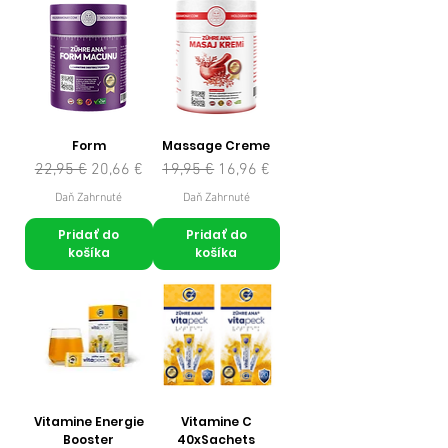
Form
Massage Creme
Normálna cena
Zľavnená cena
Normálna cena
Zľavnená cena
22,95 €
20,66 €
19,95 €
16,96 €
Daň Zahrnuté
Daň Zahrnuté
Pridať do
Pridať do
košíka
košíka
Vitamine Energie
Vitamine C
Booster
40xSachets