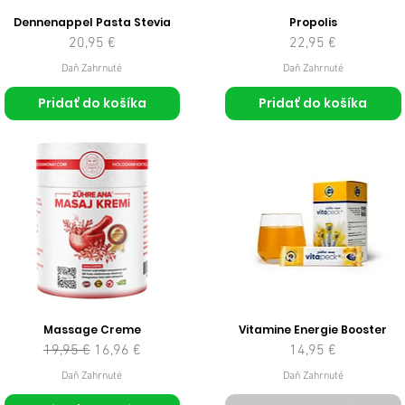
Dennenappel Pasta Stevia
Propolis
Cena
Cena
20,95 €
22,95 €
Daň Zahrnuté
Daň Zahrnuté
Pridať do košíka
Pridať do košíka
Massage Creme
Vitamine Energie Booster
Normálna cena
Zľavnená cena
Cena
19,95 €
16,96 €
14,95 €
Daň Zahrnuté
Daň Zahrnuté