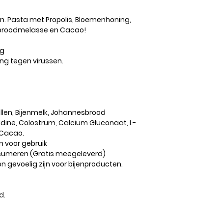
n. Pasta met Propolis, Bloemenhoning,
sbroodmelasse en Cacao!
ng
ing tegen virussen.
ollen, Bijenmelk, Johannesbrood
stidine, Colostrum, Calcium Gluconaat, L-
 Cacao.
n voor gebruik
nsumeren (Gratis meegeleverd)
 gevoelig zijn voor bijenproducten.
d.