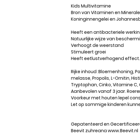
Kids Multivitamine
Bron van Vitaminen en Minerale
Koninginnengelei en Johanne
Heeft een antibacteriele werki
Natuurlijke wijze van bescherm
Verhoogt de weerstand
Stimuleert groei
Heeft eetlustverhogend effect.
Rijke inhoud :Bloemenhoning, P
melasse, Propolis, L-Ornitin, Hi
Tryptophan, Cinko, Vitamine C,
Aanbevolen vanaf 3 jaar. Roere
Voorkeur met houten lepel co
Let op sommige kinderen kunnen
Gepatenteerd en Gecertificeer
Beevit zuhreana www.Beevit.nl