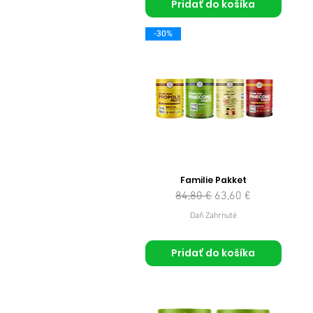
Pridať do košíka
-30%
Familie Pakket
Normálna cena
Zľavnená cena
84,80 €
63,60 €
Daň Zahrnuté
Pridať do košíka