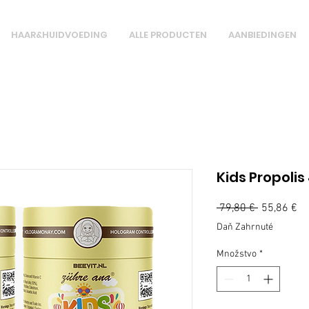
HAAR&HUIDVOEDING
ALLE PRODUCTEN
AANBIEDINGEN
Kids Propolis
Normálna
 79,80 € 
55,86 €
Zľ
cena
ce
Daň Zahrnuté
Množstvo
*