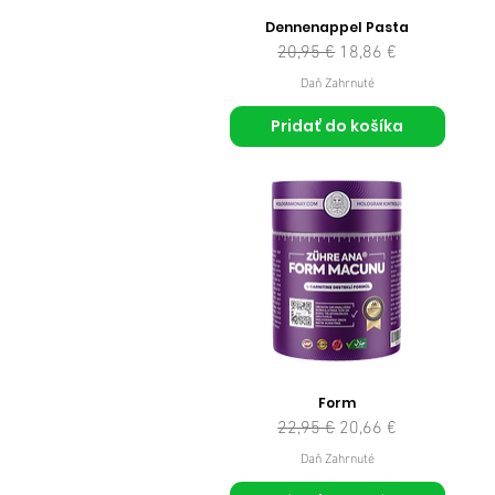
Dennenappel Pasta
Normálna cena
Zľavnená cena
20,95 €
18,86 €
Daň Zahrnuté
Pridať do košíka
Form
Normálna cena
Zľavnená cena
22,95 €
20,66 €
Daň Zahrnuté