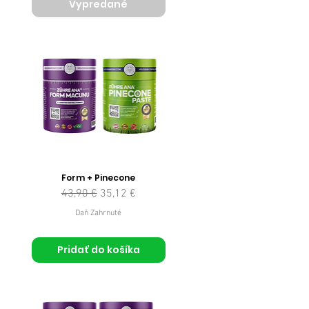
Vypredané
Form + Pinecone
Normálna cena
Zľavnená cena
43,90 €
35,12 €
Daň Zahrnuté
Pridať do košíka