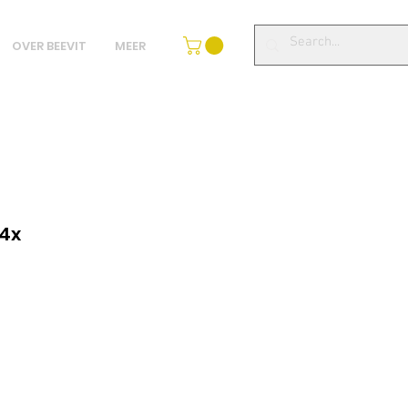
OVER BEEVIT
MEER
 4x
avnená
na