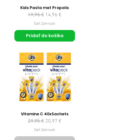
Kids Pasta met Propolis
Normálna cena
Zľavnená cena
19,95 €
14,96 €
Daň Zahrnuté
Pridať do košíka
Vitamine C 40xSachets
Normálna cena
Zľavnená cena
29,95 €
20,97 €
Daň Zahrnuté