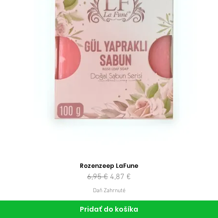
Rozenzeep LaFune
Normálna cena
Zľavnená cena
6,95 €
4,87 €
Daň Zahrnuté
Pridať do košíka