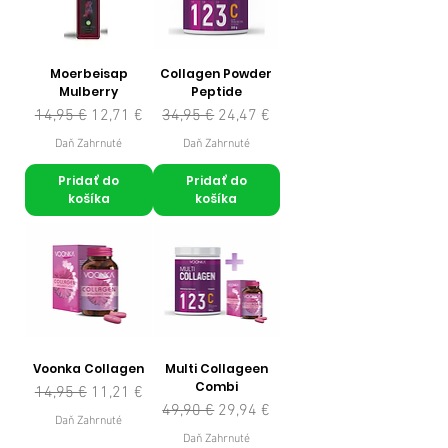
Moerbeisap
Collagen Powder
Mulberry
Peptide
Normálna cena
Zľavnená cena
Normálna cena
Zľavnená cena
14,95 €
12,71 €
34,95 €
24,47 €
Daň Zahrnuté
Daň Zahrnuté
Pridať do
Pridať do
košíka
košíka
Voonka Collagen
Multi Collageen
Combi
Normálna cena
Zľavnená cena
14,95 €
11,21 €
Normálna cena
Zľavnená cena
49,90 €
29,94 €
Daň Zahrnuté
Daň Zahrnuté