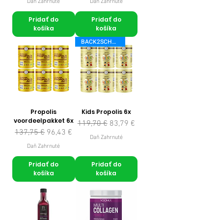
Daň Zahrnuté
Daň Zahrnuté
Pridať do
Pridať do
košíka
košíka
BACK2SCHOOL
Propolis
Kids Propolis 6x
voordeelpakket 6x
Normálna cena
Zľavnená cena
119,70 €
83,79 €
Normálna cena
Zľavnená cena
137,75 €
96,43 €
Daň Zahrnuté
Daň Zahrnuté
Pridať do
Pridať do
košíka
košíka