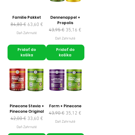
Familie Pakket
Dennenappel +
Propolis
Normálna cena
Zľavnená cena
84,80 €
63,60 €
Normálna cena
Zľavnená cena
43,95 €
35,16 €
Daň Zahrnuté
Daň Zahrnuté
Pridať do
Pridať do
košíka
košíka
Pinecone Stevia +
Form + Pinecone
Pinecone Original
Normálna cena
Zľavnená cena
43,90 €
35,12 €
Normálna cena
Zľavnená cena
42,00 €
33,60 €
Daň Zahrnuté
Daň Zahrnuté