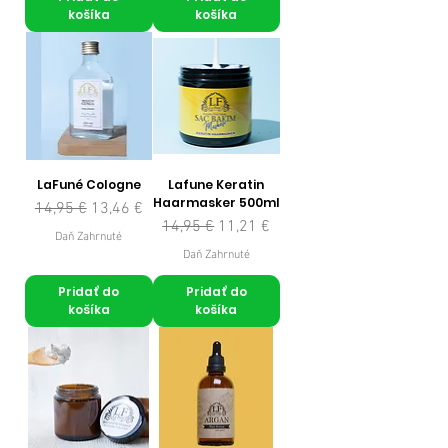
košíka
košíka
LaFuné Cologne
Lafune Keratin
Haarmasker 500ml
Normálna cena
Zľavnená cena
14,95 €
13,46 €
Normálna cena
Zľavnená cena
14,95 €
11,21 €
Daň Zahrnuté
Daň Zahrnuté
Pridať do
Pridať do
košíka
košíka