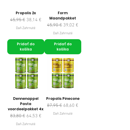
Propolis 2x
Form
Maandpakket
Normálna cena
Zľavnená cena
45,95 €
38,14 €
Normálna cena
Zľavnená cena
45,90 €
39,02 €
Daň Zahrnuté
Daň Zahrnuté
Pridať do
Pridať do
košíka
košíka
Dennenappel
Propolis Pinecone
Pasta
Normálna cena
Zľavnená cena
87,95 €
68,60 €
voordeelpakket 4x
Daň Zahrnuté
Normálna cena
Zľavnená cena
83,80 €
64,53 €
Daň Zahrnuté