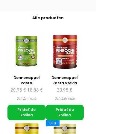
Alle producten
Dennenappel
Dennenappel
Pasta
Pasta Stevia
Normálna cena
Zľavnená cena
Cena
20,95 €
18,86 €
20,95 €
Daň Zahrnuté
Daň Zahrnuté
Pridať do
Pridať do
košíka
košíka
BTS