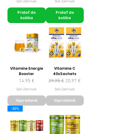
Daň Zahrnuté
Daň Zahrnuté
Pridať do
Pridať do
košíka
košíka
Vitamine Energie
Vitamine C
Booster
40xSachets
Cena
Normálna cena
Zľavnená cena
14,95 €
29,95 €
20,97 €
Daň Zahrnuté
Daň Zahrnuté
Vypredané
Vypredané
-30%