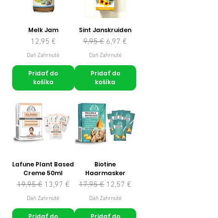
Melk Jam
Sint Janskruiden
Cena
Normálna cena
Zľavnená cena
12,95 €
9,95 €
6,97 €
Daň Zahrnuté
Daň Zahrnuté
Pridať do
Pridať do
košíka
košíka
Lafune Plant Based
Biotine
Creme 50ml
Haarmasker
Normálna cena
Zľavnená cena
Normálna cena
Zľavnená cena
19,95 €
13,97 €
17,95 €
12,57 €
Daň Zahrnuté
Daň Zahrnuté
Pridať do
Pridať do