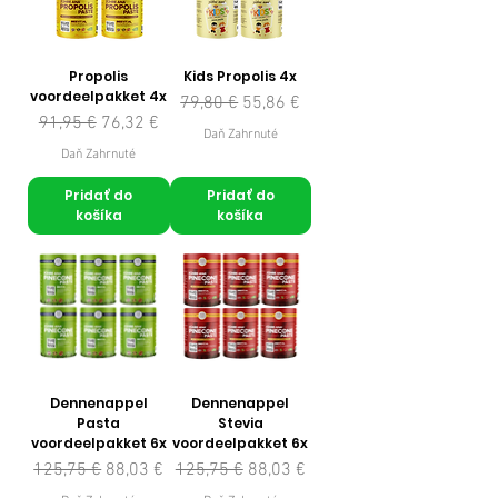
Propolis
Kids Propolis 4x
voordeelpakket 4x
Normálna cena
Zľavnená cena
79,80 €
55,86 €
Normálna cena
Zľavnená cena
91,95 €
76,32 €
Daň Zahrnuté
Daň Zahrnuté
Pridať do
Pridať do
košíka
košíka
Dennenappel
Dennenappel
Pasta
Stevia
voordeelpakket 6x
voordeelpakket 6x
Normálna cena
Zľavnená cena
Normálna cena
Zľavnená cena
125,75 €
88,03 €
125,75 €
88,03 €