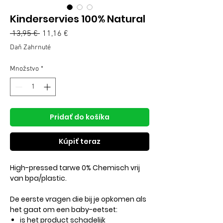
Kinderservies 100% Natural
Normálna
 13,95 € 
11,16 €
Zľavnená
cena
cena
Daň Zahrnuté
Množstvo
*
Pridať do košíka
Kúpiť teraz
High-pressed tarwe 0% Chemisch vrij
van bpa/plastic.
De eerste vragen die bij je opkomen als
het gaat om een ​​baby-eetset:
is het product schadelijk