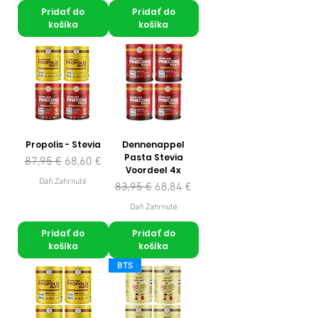
Pridať do
Pridať do
košíka
košíka
Propolis - Stevia
Dennenappel
Pasta Stevia
Normálna cena
Zľavnená cena
87,95 €
68,60 €
Voordeel 4x
Daň Zahrnuté
Normálna cena
Zľavnená cena
83,95 €
68,84 €
Daň Zahrnuté
Pridať do
Pridať do
košíka
košíka
BTS