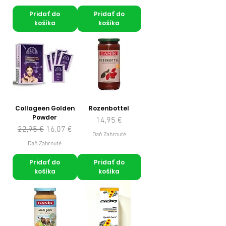
Pridať do
Pridať do
košíka
košíka
Collageen Golden
Rozenbottel
Powder
Cena
14,95 €
Normálna cena
Zľavnená cena
22,95 €
16,07 €
Daň Zahrnuté
Daň Zahrnuté
Pridať do
Pridať do
košíka
košíka