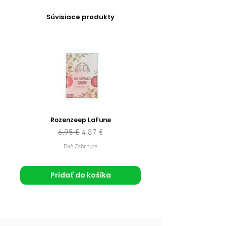
Súvisiace produkty
Rozenzeep LaFune
Normálna cena
Zľavnená cena
6,95 €
4,87 €
Daň Zahrnuté
Pridať do košíka