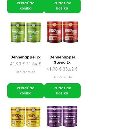
Pridať do
Pridať do
košíka
košíka
Dennenappel 2x
Dennenappel
Stevia 2x
Normálna cena
Zľavnená cena
41,90 €
31,84 €
Normálna cena
Zľavnená cena
41,90 €
35,62 €
Daň Zahrnuté
Daň Zahrnuté
Pridať do
Pridať do
košíka
košíka