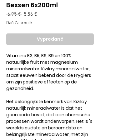
Bessen 6x200ml
Normálna
 6,95 € 
5,56 €
Zľavnená
cena
cena
Daň Zahrnuté
Vypredané
Vitamine B3, B5, B6, B9 en 100%
natuurlijke fruit met magnesium
mineraalwater. Kızılay mineraalwater,
staat eeuwen bekend door de Frygiërs
om zijn positieve effecten op de
gezondheid.
Het belangrijkste kenmerk van Kızılay
natuurlijk mineraalwater is dat het
geen soda bevat, dat aan chemische
processen wordt onderworpen. Het is 's
werelds oudste en beroemdste en
belangrijkste mineraalwater, met zijn