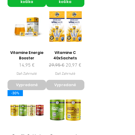
košíka
košíka
Vitamine Energie
Vitamine C
Booster
40xSachets
Cena
Normálna cena
Zľavnená cena
14,95 €
29,95 €
20,97 €
Daň Zahrnuté
Daň Zahrnuté
Vypredané
Vypredané
-30%