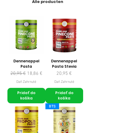
Alle producten
Dennenappel
Dennenappel
Pasta
Pasta Stevia
Normálna cena
Zľavnená cena
Cena
20,95 €
18,86 €
20,95 €
Daň Zahrnuté
Daň Zahrnuté
Pridať do
Pridať do
košíka
košíka
BTS