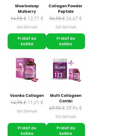
Moerbeisap
Collagen Powder
Mulberry
Peptide
Normálna cena
Zľavnená cena
Normálna cena
Zľavnená cena
14,95 €
12,71 €
34,95 €
24,47 €
Daň Zahrnuté
Daň Zahrnuté
Pridať do
Pridať do
košíka
košíka
Voonka Collagen
Multi Collageen
Combi
Normálna cena
Zľavnená cena
14,95 €
11,21 €
Normálna cena
Zľavnená cena
49,90 €
29,94 €
Daň Zahrnuté
Daň Zahrnuté
Pridať do
Pridať do
košíka
košíka