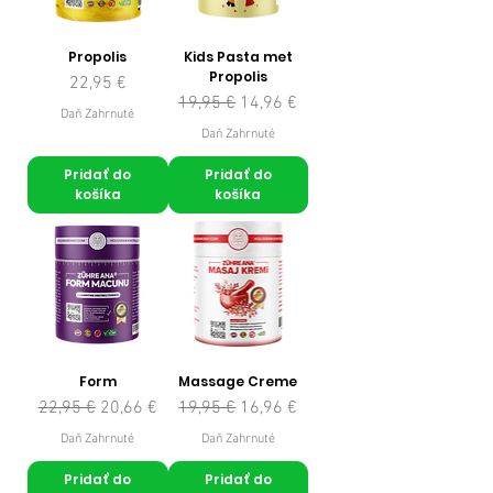
Propolis
Kids Pasta met
Propolis
Cena
22,95 €
Normálna cena
Zľavnená cena
19,95 €
14,96 €
Daň Zahrnuté
Daň Zahrnuté
Pridať do
Pridať do
košíka
košíka
Form
Massage Creme
Normálna cena
Zľavnená cena
Normálna cena
Zľavnená cena
22,95 €
20,66 €
19,95 €
16,96 €
Daň Zahrnuté
Daň Zahrnuté
Pridať do
Pridať do