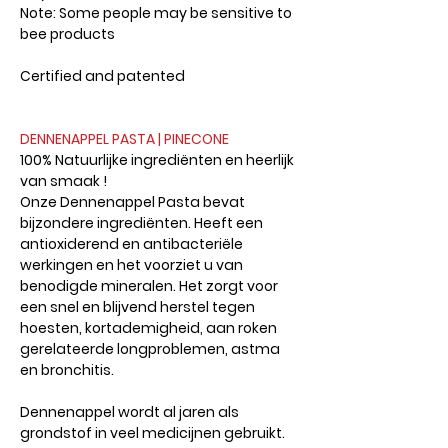
Note: Some people may be sensitive to
bee products
Certified and patented
DENNENAPPEL PASTA | PINECONE
100% Natuurlijke ingrediënten en heerlijk
van smaak !
Onze Dennenappel Pasta bevat
bijzondere ingrediënten. Heeft een
antioxiderend en antibacteriële
werkingen en het voorziet u van
benodigde mineralen. Het zorgt voor
een snel en blijvend herstel tegen
hoesten, kortademigheid, aan roken
gerelateerde longproblemen, astma
en bronchitis.
Dennenappel wordt al jaren als
grondstof in veel medicijnen gebruikt.