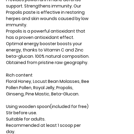
support. Strengthens immunity. Our
Propolis paste is effective in restoring
herpes and skin wounds caused by low
immunity.
Propolis is a powerful antioxidant that
has a proven antioxidant effect.
Optimal energy booster boosts your
energy, thanks to Vitamin C and Zinc
beta-glucan. 100% natural composition.
Obtained from pristine raw geography.
Rich content
Floral Honey, Locust Bean Molasses, Bee
Pollen Pollen, Royal Jelly, Propolis,
Ginseng, Pine Mastic, Beta-Glucan.
Using wooden spoon(included for free)
Stir before use.
Suitable for adults.
Recommended at least 1 scoop per
day.​