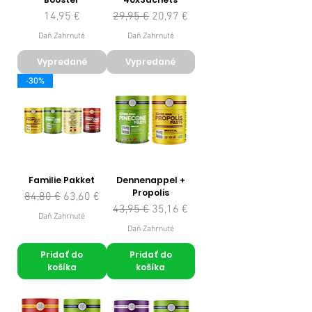
Cena
Normálna cena
Zľavnená cena
14,95 €
29,95 €
20,97 €
Daň Zahrnuté
Daň Zahrnuté
Vypredané
Vypredané
-30%
Familie Pakket
Dennenappel +
Propolis
Normálna cena
Zľavnená cena
84,80 €
63,60 €
Normálna cena
Zľavnená cena
43,95 €
35,16 €
Daň Zahrnuté
Daň Zahrnuté
Pridať do
Pridať do
košíka
košíka