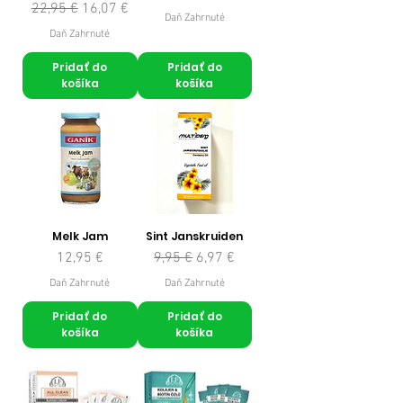
Normálna cena
Zľavnená cena
22,95 €
16,07 €
Daň Zahrnuté
Daň Zahrnuté
Pridať do
Pridať do
košíka
košíka
Melk Jam
Sint Janskruiden
Cena
Normálna cena
Zľavnená cena
12,95 €
9,95 €
6,97 €
Daň Zahrnuté
Daň Zahrnuté
Pridať do
Pridať do
košíka
košíka