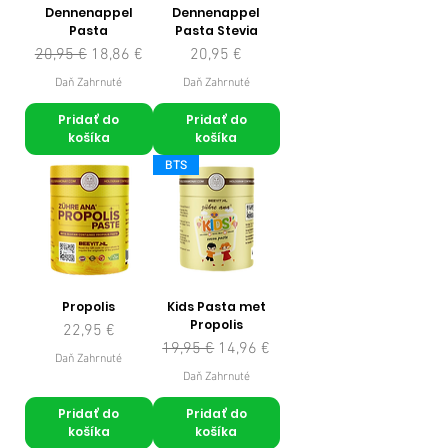
Dennenappel
Dennenappel
Pasta
Pasta Stevia
Normálna cena
Zľavnená cena
Cena
20,95 €
18,86 €
20,95 €
Daň Zahrnuté
Daň Zahrnuté
Pridať do
Pridať do
košíka
košíka
BTS
Propolis
Kids Pasta met
Propolis
Cena
22,95 €
Normálna cena
Zľavnená cena
19,95 €
14,96 €
Daň Zahrnuté
Daň Zahrnuté
Pridať do
Pridať do
košíka
košíka