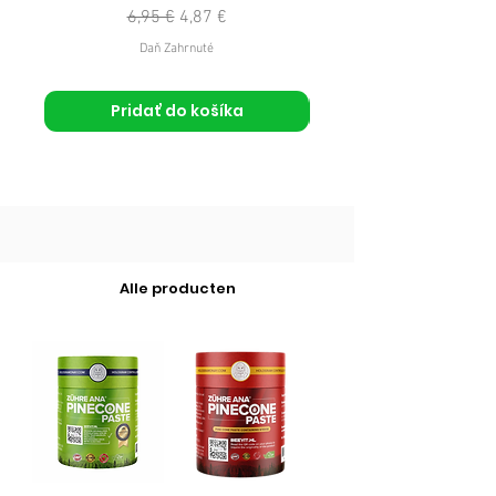
Normálna cena
Zľavnená cena
6,95 €
4,87 €
Daň Zahrnuté
Pridať do košíka
Alle producten