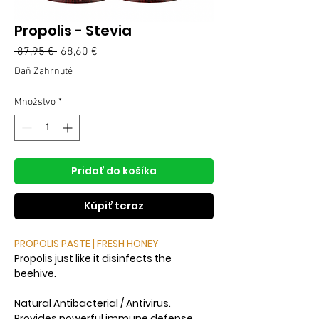
Propolis - Stevia
Normálna
 87,95 € 
68,60 €
Zľavnená
cena
cena
Daň Zahrnuté
Množstvo
*
Pridať do košíka
Kúpiť teraz
PROPOLIS PASTE | FRESH HONEY
Propolis just like it disinfects the
beehive.
Natural Antibacterial / Antivirus.
Provides powerful immune defense