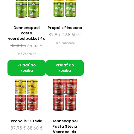
Dennenappel
Propolis Pinecone
Pasta
Normálna cena
Zľavnená cena
87,95 €
68,60 €
voordeelpakket 4x
Daň Zahrnuté
Normálna cena
Zľavnená cena
83,80 €
64,53 €
Daň Zahrnuté
Pridať do
Pridať do
košíka
košíka
Propolis - Stevia
Dennenappel
Pasta Stevia
Normálna cena
Zľavnená cena
87,95 €
68,60 €
Voordeel 4x