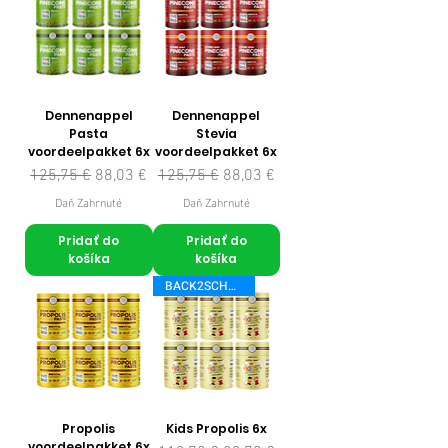
Dennenappel
Dennenappel
Pasta
Stevia
voordeelpakket 6x
voordeelpakket 6x
Normálna cena
Zľavnená cena
Normálna cena
Zľavnená cena
125,75 €
88,03 €
125,75 €
88,03 €
Daň Zahrnuté
Daň Zahrnuté
Pridať do
Pridať do
košíka
košíka
BACK2SCHOOL
Propolis
Kids Propolis 6x
voordeelpakket 6x