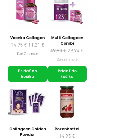
Voonka Collagen
Multi Collageen
Combi
Normálna cena
Zľavnená cena
14,95 €
11,21 €
Normálna cena
Zľavnená cena
49,90 €
29,94 €
Daň Zahrnuté
Daň Zahrnuté
Pridať do
Pridať do
košíka
košíka
Collageen Golden
Rozenbottel
Powder
Cena
14,95 €