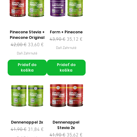
Pinecone Stevia +
Form + Pinecone
Pinecone Original
Normálna cena
Zľavnená cena
43,90 €
35,12 €
Normálna cena
Zľavnená cena
42,00 €
33,60 €
Daň Zahrnuté
Daň Zahrnuté
Pridať do
Pridať do
košíka
košíka
Dennenappel 2x
Dennenappel
Stevia 2x
Normálna cena
Zľavnená cena
41,90 €
31,84 €
Normálna cena
Zľavnená cena
41,90 €
35,62 €