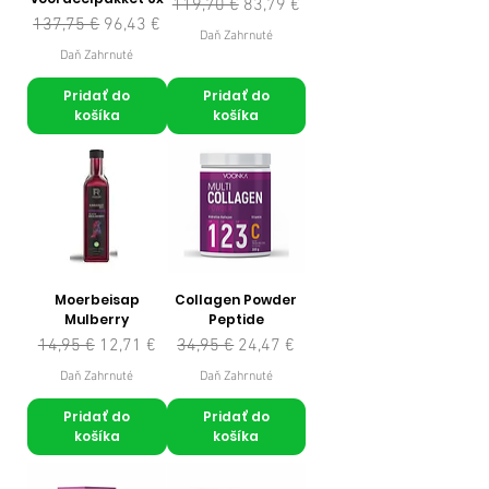
Normálna cena
Zľavnená cena
119,70 €
83,79 €
Normálna cena
Zľavnená cena
137,75 €
96,43 €
Daň Zahrnuté
Daň Zahrnuté
Pridať do
Pridať do
košíka
košíka
Moerbeisap
Collagen Powder
Mulberry
Peptide
Normálna cena
Zľavnená cena
Normálna cena
Zľavnená cena
14,95 €
12,71 €
34,95 €
24,47 €
Daň Zahrnuté
Daň Zahrnuté
Pridať do
Pridať do
košíka
košíka