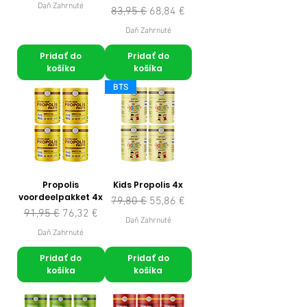
Daň Zahrnuté
Normálna cena
Zľavnená cena
83,95 €
68,84 €
Daň Zahrnuté
Pridať do
Pridať do
košíka
košíka
BTS
Propolis
Kids Propolis 4x
voordeelpakket 4x
Normálna cena
Zľavnená cena
79,80 €
55,86 €
Normálna cena
Zľavnená cena
91,95 €
76,32 €
Daň Zahrnuté
Daň Zahrnuté
Pridať do
Pridať do
košíka
košíka