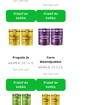
Daň Zahrnuté
Daň Zahrnuté
Pridať do
Pridať do
košíka
košíka
Propolis 2x
Form
Maandpakket
Normálna cena
Zľavnená cena
45,95 €
38,14 €
Normálna cena
Zľavnená cena
45,90 €
39,02 €
Daň Zahrnuté
Daň Zahrnuté
Pridať do
Pridať do
košíka
košíka