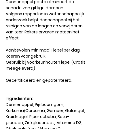
Dennenappel pasta elimineert de
schade van giftige dampen.
Volgens rapporten in wetenschappelijk
onderzoek helpt dennenappel bij het
reinigen van de longen en verwijderen
van teer. Rokers ervaren meteen het
effect.
Aanbevolen minimaal 1 lepel per dag.
Roeren voor gebruik.
Gebruik bij voorkeur houten lepel (Gratis
meegeleverd)
Gecertificeerd en gepatenteerd.
Ingrediënten:
Dennenappel, Pijnboomgom,
Kurkuma/Curcuma, Gember, Galangal,
Kruidnagel, Piper cubeba, Bèta-
glucaan, Zinkgluconaat, Vitamine D3,
Cholecalciferol, Vitamine C,