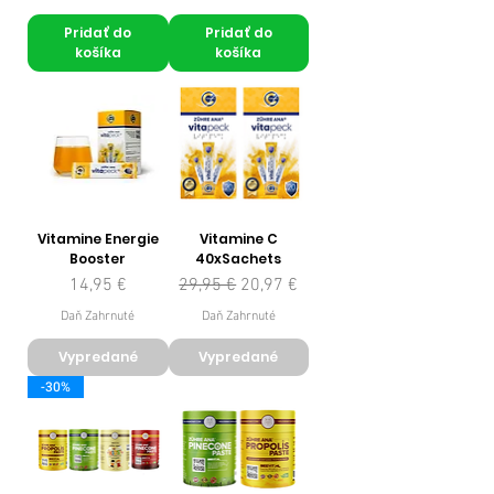
Pridať do
Pridať do
košíka
košíka
Vitamine Energie
Vitamine C
Booster
40xSachets
Cena
Normálna cena
Zľavnená cena
14,95 €
29,95 €
20,97 €
Daň Zahrnuté
Daň Zahrnuté
Vypredané
Vypredané
-30%