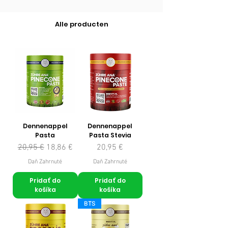
Alle producten
Dennenappel
Dennenappel
Pasta
Pasta Stevia
Normálna cena
Zľavnená cena
Cena
20,95 €
18,86 €
20,95 €
Daň Zahrnuté
Daň Zahrnuté
Pridať do
Pridať do
košíka
košíka
BTS