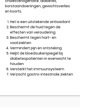
cholesterolgehalte, diabetes,
borstaandoeningen, gewichtsverlies
en koorts.
Het is een uitstekende antioxidant
Beschermt de huid tegen de
effecten van veroudering
Beschermt tegen hart- en
vaatziekten
Vermindert pijn en ontsteking
Helpt de bloedsuikerspiegel bij
diabetespatiënten in evenwicht te
houden
Versterkt het immuunsysteem
Verzacht gastro-intestinale ziekten