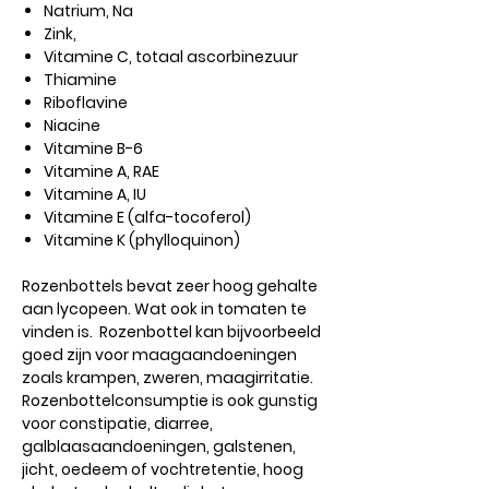
Natrium, Na
Zink,
Vitamine C, totaal ascorbinezuur
Thiamine
Riboflavine
Niacine
Vitamine B-6
Vitamine A, RAE
Vitamine A, IU
Vitamine E (alfa-tocoferol)
Vitamine K (phylloquinon)
Rozenbottels bevat zeer hoog gehalte
aan lycopeen. Wat ook in tomaten te
vinden is. Rozenbottel kan bijvoorbeeld
goed zijn voor maagaandoeningen
zoals krampen, zweren, maagirritatie.
Rozenbottelconsumptie is ook gunstig
voor constipatie, diarree,
galblaasaandoeningen, galstenen,
jicht, oedeem of vochtretentie, hoog