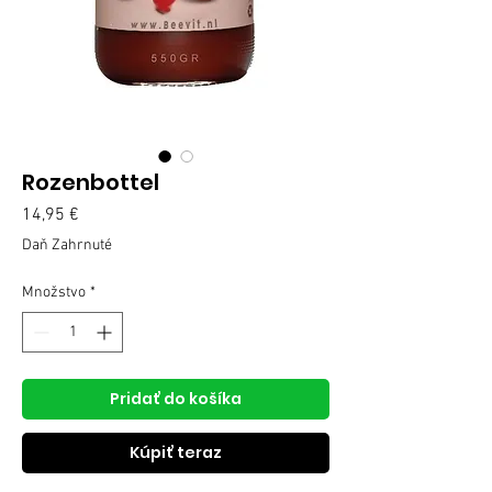
Rozenbottel
Price
14,95 €
Daň Zahrnuté
Množstvo
*
Pridať do košíka
Kúpiť teraz