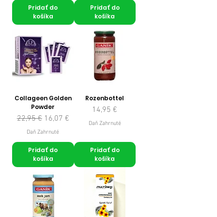
Pridať do
Pridať do
košíka
košíka
Collageen Golden
Rozenbottel
Powder
Cena
14,95 €
Normálna cena
Zľavnená cena
22,95 €
16,07 €
Daň Zahrnuté
Daň Zahrnuté
Pridať do
Pridať do
košíka
košíka