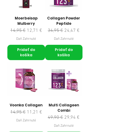
Moerbeisap
Collagen Powder
Mulberry
Peptide
Normálna cena
Zľavnená cena
Normálna cena
Zľavnená cena
14,95 €
12,71 €
34,95 €
24,47 €
Daň Zahrnuté
Daň Zahrnuté
Pridať do
Pridať do
košíka
košíka
Voonka Collagen
Multi Collageen
Combi
Normálna cena
Zľavnená cena
14,95 €
11,21 €
Normálna cena
Zľavnená cena
49,90 €
29,94 €
Daň Zahrnuté
Daň Zahrnuté