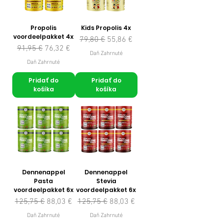
Propolis
Kids Propolis 4x
voordeelpakket 4x
Normálna cena
Zľavnená cena
79,80 €
55,86 €
Normálna cena
Zľavnená cena
91,95 €
76,32 €
Daň Zahrnuté
Daň Zahrnuté
Pridať do
Pridať do
košíka
košíka
Dennenappel
Dennenappel
Pasta
Stevia
voordeelpakket 6x
voordeelpakket 6x
Normálna cena
Zľavnená cena
Normálna cena
Zľavnená cena
125,75 €
88,03 €
125,75 €
88,03 €
Daň Zahrnuté
Daň Zahrnuté