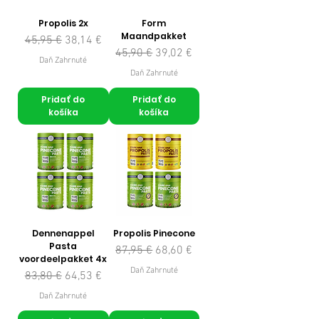
Propolis 2x
Form
Maandpakket
Normálna cena
Zľavnená cena
45,95 €
38,14 €
Normálna cena
Zľavnená cena
45,90 €
39,02 €
Daň Zahrnuté
Daň Zahrnuté
Pridať do
Pridať do
košíka
košíka
Dennenappel
Propolis Pinecone
Pasta
Normálna cena
Zľavnená cena
87,95 €
68,60 €
voordeelpakket 4x
Daň Zahrnuté
Normálna cena
Zľavnená cena
83,80 €
64,53 €
Daň Zahrnuté