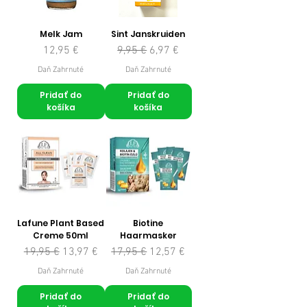
Melk Jam
Sint Janskruiden
Cena
Normálna cena
Zľavnená cena
12,95 €
9,95 €
6,97 €
Daň Zahrnuté
Daň Zahrnuté
Pridať do
Pridať do
košíka
košíka
Lafune Plant Based
Biotine
Creme 50ml
Haarmasker
Normálna cena
Zľavnená cena
Normálna cena
Zľavnená cena
19,95 €
13,97 €
17,95 €
12,57 €
Daň Zahrnuté
Daň Zahrnuté
Pridať do
Pridať do