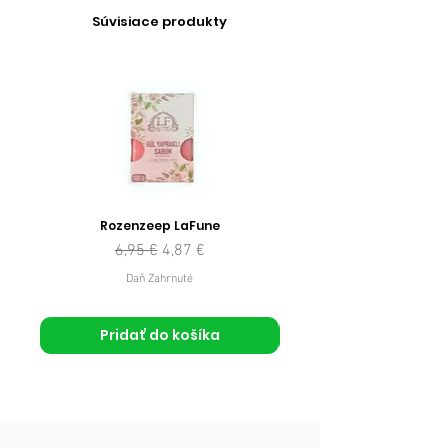
Súvisiace produkty
Rozenzeep LaFune
Normálna cena
Zľavnená cena
6,95 €
4,87 €
Daň Zahrnuté
Pridať do košíka