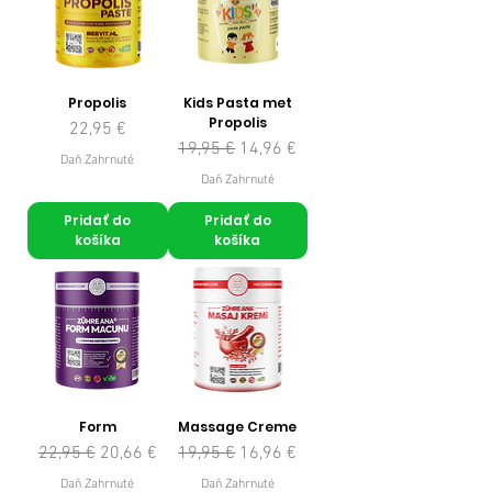
Propolis
Kids Pasta met
Propolis
Cena
22,95 €
Normálna cena
Zľavnená cena
19,95 €
14,96 €
Daň Zahrnuté
Daň Zahrnuté
Pridať do
Pridať do
košíka
košíka
Form
Massage Creme
Normálna cena
Zľavnená cena
Normálna cena
Zľavnená cena
22,95 €
20,66 €
19,95 €
16,96 €
Daň Zahrnuté
Daň Zahrnuté