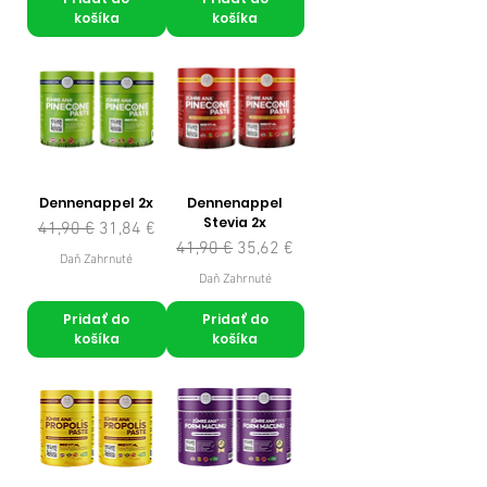
košíka
košíka
Dennenappel 2x
Dennenappel
Stevia 2x
Normálna cena
Zľavnená cena
41,90 €
31,84 €
Normálna cena
Zľavnená cena
41,90 €
35,62 €
Daň Zahrnuté
Daň Zahrnuté
Pridať do
Pridať do
košíka
košíka