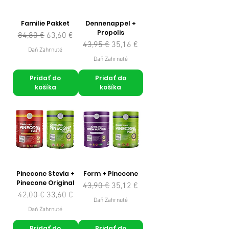
Familie Pakket
Dennenappel +
Propolis
Normálna cena
Zľavnená cena
84,80 €
63,60 €
Normálna cena
Zľavnená cena
43,95 €
35,16 €
Daň Zahrnuté
Daň Zahrnuté
Pridať do
Pridať do
košíka
košíka
Pinecone Stevia +
Form + Pinecone
Pinecone Original
Normálna cena
Zľavnená cena
43,90 €
35,12 €
Normálna cena
Zľavnená cena
42,00 €
33,60 €
Daň Zahrnuté
Daň Zahrnuté
Pridať do
Pridať do