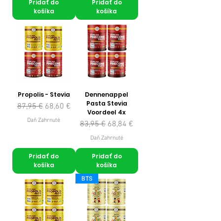
Pridať do
Pridať do
košíka
košíka
Propolis - Stevia
Dennenappel
Pasta Stevia
Normálna cena
Zľavnená cena
87,95 €
68,60 €
Voordeel 4x
Daň Zahrnuté
Normálna cena
Zľavnená cena
83,95 €
68,84 €
Daň Zahrnuté
Pridať do
Pridať do
košíka
košíka
BTS