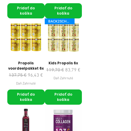
Pridať do
Pridať do
košíka
košíka
BACK2SCHOOL
Propolis
Kids Propolis 6x
voordeelpakket 6x
Normálna cena
Zľavnená cena
119,70 €
83,79 €
Normálna cena
Zľavnená cena
137,75 €
96,43 €
Daň Zahrnuté
Daň Zahrnuté
Pridať do
Pridať do
košíka
košíka