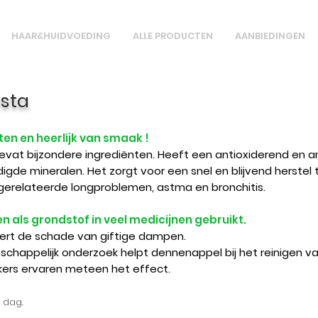
HAAR&HUIDVOEDING
ALLE PRODUCTEN
AANBIEDINGEN
sta
ten en heerlijk van smaak !
vat bijzondere ingrediënten. H
eeft een antioxiderend en a
digde mineralen.
Het zorgt voor een
snel en blijvend herstel
gerelateerde longproblemen, astma en bronchitis.
en als grondstof in veel medicijnen gebruikt.
ert de schade van giftige dampen.
schappelijk onderzoek helpt dennenappel bij het reinigen v
okers ervaren meteen het effect.
 dag.