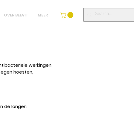
OVER BEEVIT
MEER
ntibacteriële werkingen
 tegen
hoesten,
an de longen