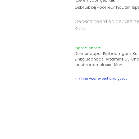
Roeren voor gebruik.
Gebruik bij voorkeur houten lepe
Gecertificeerd en gepatente
Beevit
Ingrediënten:
Dennenappel, Pijnboomgom, Kurk
Zinkgluconaat, Vitamine D3, Chol
jansbroodmelasse, Munt.
Klik hier voor expert analyses...