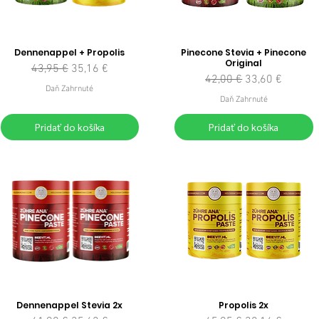
Dennenappel + Propolis
Pinecone Stevia + Pinecone
Original
Normálna cena
Zľavnená cena
43,95 €
35,16 €
Normálna cena
Zľavnená cena
42,00 €
33,60 €
Daň Zahrnuté
Daň Zahrnuté
Pridať do košíka
Pridať do košíka
Dennenappel Stevia 2x
Propolis 2x