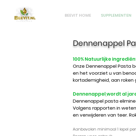
BEEVIT HOME
SUPPLEMENTEN
Dennenappel Pa
100% Natuurlijke ingrediën
Onze
Dennenappel Pasta
be
en het voorziet u van beno
kortademigheid, aan roken 
Dennenappel
wordt al jar
Dennenappel pasta elimine
Volgens rapporten in weten
en
verwijderen van teer. R
Aanbevolen minimaal 1 lepel per