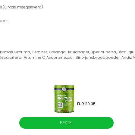
l (Gratis meegeleverd)
erd.
uma/Curcuma, Gember, Galangal, Kruidnagel, Piper cubeba, Bèta-glu
ecalciferol, Vitamine C, Ascorbinezuur, Sint-jansbroodpoeder, Andiz M
EUR 20.95
BESTEL