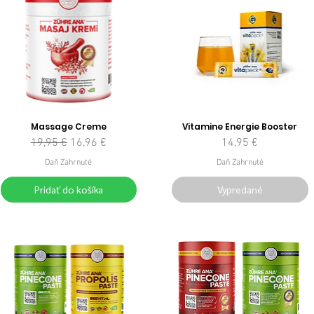
Massage Creme
Vitamine Energie Booster
Normálna cena
Zľavnená cena
Cena
19,95 €
16,96 €
14,95 €
Daň Zahrnuté
Daň Zahrnuté
Pridať do košíka
Vypredané