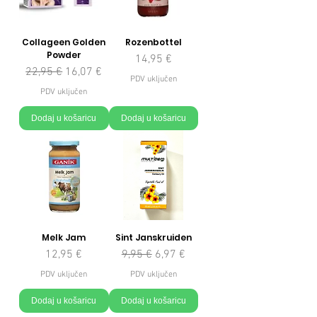
Collageen Golden
Rozenbottel
Powder
Cijena
14,95 €
Redovna cijena
Cijena s popustom
22,95 €
16,07 €
PDV uključen
PDV uključen
Dodaj u košaricu
Dodaj u košaricu
Melk Jam
Sint Janskruiden
Cijena
Redovna cijena
Cijena s popustom
12,95 €
9,95 €
6,97 €
PDV uključen
PDV uključen
Dodaj u košaricu
Dodaj u košaricu