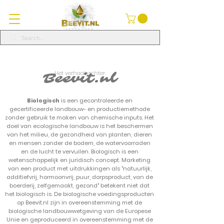
Het verhaal achter
Beevit.nl
Biologisch
is een gecontroleerde en
gecertificeerde landbouw- en productiemethode
zonder gebruik te maken van chemische inputs. Het
doel van ecologische landbouw is het beschermen
van het milieu, de gezondheid van planten, dieren
en mensen zonder de bodem, de watervoorraden
en de lucht te vervuilen. Biologisch is een
wetenschappelijk en juridisch concept. Marketing
van een product met uitdrukkingen als "natuurlijk,
additiefvrij, hormoonvrij, puur, dorpsproduct, van de
boerderij, zelfgemaakt, gezond" betekent niet dat
het biologisch is. De biologische voedingsproducten
op Beevit.nl zijn in overeenstemming met de
biologische landbouwwetgeving van de Europese
Unie en geproduceerd in overeenstemming met de