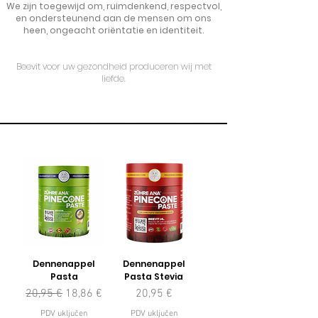
We zijn toegewijd om, ruimdenkend, respectvol,
en ondersteunend aan de mensen om ons
heen, ongeacht oriëntatie en identiteit.
Beevit voor uw gezondheid produceren wij met
liefde.
Dennenappel
Dennenappel
Pasta
Pasta Stevia
Redovna cijena
Cijena s popustom
Cijena
20,95 €
18,86 €
20,95 €
PDV uključen
PDV uključen