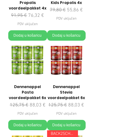
Propolis
Kids Propolis 4x
voordeelpakket 4x
Redovna cijena
Cijena s popustom
79,80 €
55,86 €
Redovna cijena
Cijena s popustom
91,95 €
76,32 €
PDV uključen
PDV uključen
Dodaj u košaricu
Dodaj u košaricu
Dennenappel
Dennenappel
Pasta
Stevia
voordeelpakket 6x
voordeelpakket 6x
Redovna cijena
Cijena s popustom
Redovna cijena
Cijena s popustom
125,75 €
88,03 €
125,75 €
88,03 €
PDV uključen
PDV uključen
Dodaj u košaricu
Dodaj u košaricu
BACK2SCHOOL