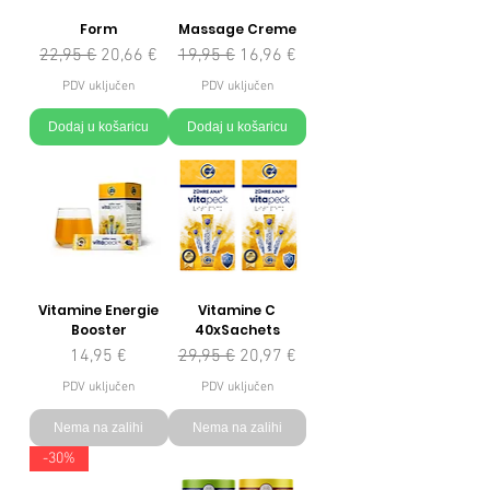
Form
Massage Creme
Redovna cijena
Cijena s popustom
Redovna cijena
Cijena s popustom
22,95 €
20,66 €
19,95 €
16,96 €
PDV uključen
PDV uključen
Dodaj u košaricu
Dodaj u košaricu
Vitamine Energie
Vitamine C
Booster
40xSachets
Cijena
Redovna cijena
Cijena s popustom
14,95 €
29,95 €
20,97 €
PDV uključen
PDV uključen
Nema na zalihi
Nema na zalihi
-30%