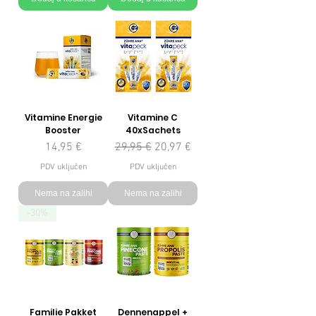
Vitamine Energie
Vitamine C
Booster
40xSachets
Cijena
Redovna cijena
Cijena s popustom
14,95 €
29,95 €
20,97 €
PDV uključen
PDV uključen
Nema na zalihi
Nema na zalihi
-30%
Familie Pakket
Dennenappel +