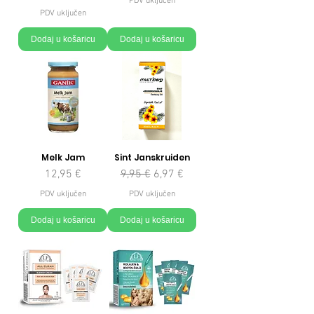
PDV uključen
PDV uključen
Dodaj u košaricu
Dodaj u košaricu
Melk Jam
Sint Janskruiden
Cijena
Redovna cijena
Cijena s popustom
12,95 €
9,95 €
6,97 €
PDV uključen
PDV uključen
Dodaj u košaricu
Dodaj u košaricu