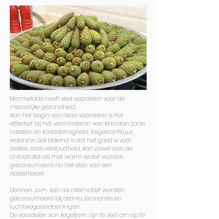
Marmelade heeft veel voordelen voor de
menselijke gezondheid;
Aan het begin van deze voordelen is het
effectief bij het verminderen van klachten zoals
hoesten en kortademigheid. Kegelconfituur,
waarvan ook bekend is dat het goed is voor
ziektes zoals verkoudheid, kan zowel aan de
ontbijttafel als met warm water worden
geconsumeerd na het eten van een
dessertlepel.
Dennen Jam kan als alternatief worden
geconsumeerd bij astma, bronchitis en
luchtwegaandoeningen.
De voordelen van kegeljam zijn te veel om op te