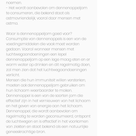
noemen.
- Het wordt aanbevolen om dennenappeljam
te consumeren, die bekend staat als
astmavriendelijk, vooral door mensen met
astma.
Waar is dennenappeljam goed voor?
Consumptie van dennenappels is een van de
voedingsmiddelen die vaak moet worden
gedaan. Vooral wanneer mensen met
luchtwegaandoeningen een lepel
dennenappeljam op een lege maag eten en er
warm water op drinken en dit regelmatig doen,
zal men zien dat het luchtwegaandoeningen
verlicht.
Mensen die hun immuniteit willen versterken,
moeten ook dennenappeljam gebruiken om
hun lichaam weerbaarder te maken.
Dennenappel is een van de soorten jam die
effectief zijn in het vernieuwen van het lichaam
en het geven van energie aan het lichaam.
Dennenappel, die wordt aanbevolen om
regelmatig te worden geconsumeerd, ontspant
de luchtwegen en is effectief in het voorkomen
van ziekten en staat bekend als een natuurlijke
geneeskrachtige bron.