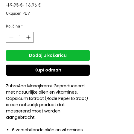
Redovna
Cijena
 19,95 € 
16,96 €
cijena
s
Uključen PDV
popustom
Količina
*
Dodaj u košaricu
Kupi odmah
ZuhreAna Masajkremi. Geproduceerd
met natuurlijke oliën en vitamines.
Capsicum Extract (Rode Peper Extract)
is een natuurlijk product dat
masserend moet worden
aangebracht.
6 verschillende oliën en vitamines.