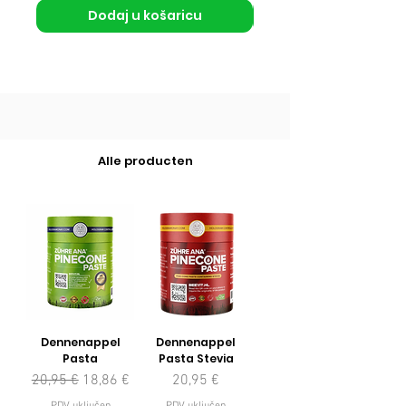
Dodaj u košaricu
Alle producten
Dennenappel
Dennenappel
Pasta
Pasta Stevia
Redovna cijena
Cijena s popustom
Cijena
20,95 €
18,86 €
20,95 €
PDV uključen
PDV uključen