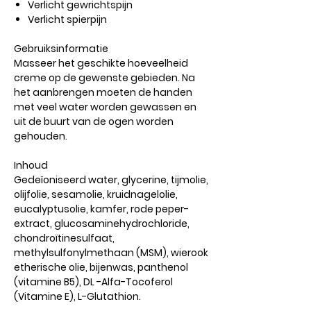
Verlicht gewrichtspijn
Verlicht spierpijn
Gebruiksinformatie
Masseer het geschikte hoeveelheid
creme op de gewenste gebieden. Na
het aanbrengen moeten de handen
met veel water worden gewassen en
uit de buurt van de ogen worden
gehouden.
Inhoud
Gedeïoniseerd water, glycerine, tijmolie,
olijfolie, sesamolie, kruidnagelolie,
eucalyptusolie, kamfer, rode peper-
extract, glucosaminehydrochloride,
chondroïtinesulfaat,
methylsulfonylmethaan (MSM), wierook
etherische olie, bijenwas, panthenol
(vitamine B5), DL -Alfa-Tocoferol
(Vitamine E), L-Glutathion.