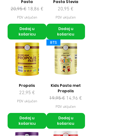
Pasta
Pasta Stevia
Redovna cijena
Cijena s popustom
Cijena
20,95 €
18,86 €
20,95 €
PDV uključen
PDV uključen
Dodaj u
Dodaj u
košaricu
košaricu
BTS
Propolis
Kids Pasta met
Propolis
Cijena
22,95 €
Redovna cijena
Cijena s popustom
19,95 €
14,96 €
PDV uključen
PDV uključen
Dodaj u
Dodaj u
košaricu
košaricu