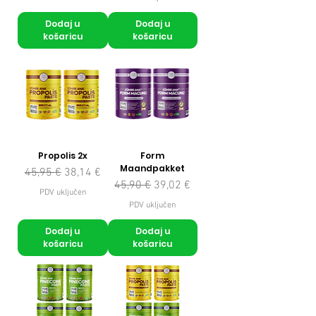
Dodaj u
Dodaj u
košaricu
košaricu
Propolis 2x
Form
Maandpakket
Redovna cijena
Cijena s popustom
45,95 €
38,14 €
Redovna cijena
Cijena s popustom
45,90 €
39,02 €
PDV uključen
PDV uključen
Dodaj u
Dodaj u
košaricu
košaricu