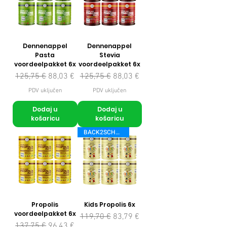
Dennenappel
Dennenappel
Pasta
Stevia
voordeelpakket 6x
voordeelpakket 6x
Redovna cijena
Cijena s popustom
Redovna cijena
Cijena s popustom
125,75 €
88,03 €
125,75 €
88,03 €
PDV uključen
PDV uključen
Dodaj u
Dodaj u
košaricu
košaricu
BACK2SCHOOL
Propolis
Kids Propolis 6x
voordeelpakket 6x
Redovna cijena
Cijena s popustom
119,70 €
83,79 €
Redovna cijena
Cijena s popustom
137,75 €
96,43 €