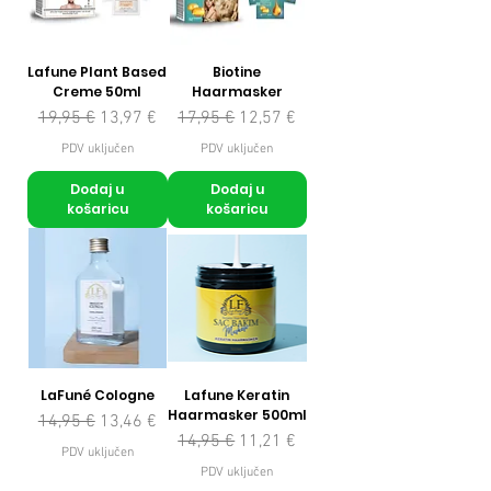
Lafune Plant Based
Biotine
Creme 50ml
Haarmasker
Redovna cijena
Cijena s popustom
Redovna cijena
Cijena s popustom
19,95 €
13,97 €
17,95 €
12,57 €
PDV uključen
PDV uključen
Dodaj u
Dodaj u
košaricu
košaricu
LaFuné Cologne
Lafune Keratin
Haarmasker 500ml
Redovna cijena
Cijena s popustom
14,95 €
13,46 €
Redovna cijena
Cijena s popustom
14,95 €
11,21 €
PDV uključen
PDV uključen