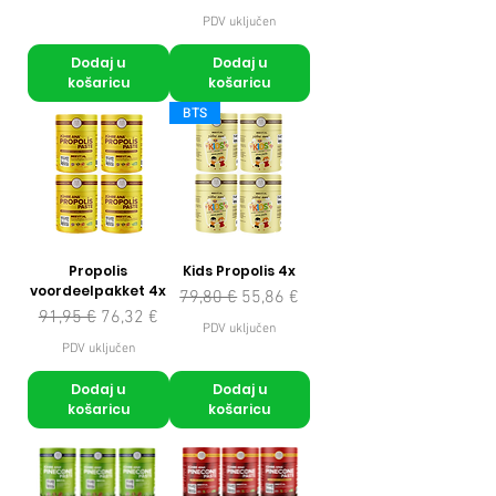
PDV uključen
Dodaj u
Dodaj u
košaricu
košaricu
BTS
Propolis
Kids Propolis 4x
voordeelpakket 4x
Redovna cijena
Cijena s popustom
79,80 €
55,86 €
Redovna cijena
Cijena s popustom
91,95 €
76,32 €
PDV uključen
PDV uključen
Dodaj u
Dodaj u
košaricu
košaricu