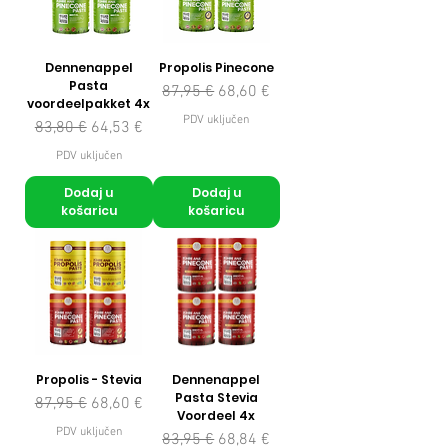
Dennenappel
Propolis Pinecone
Pasta
Redovna cijena
Cijena s popustom
87,95 €
68,60 €
voordeelpakket 4x
PDV uključen
Redovna cijena
Cijena s popustom
83,80 €
64,53 €
PDV uključen
Dodaj u
Dodaj u
košaricu
košaricu
Propolis - Stevia
Dennenappel
Pasta Stevia
Redovna cijena
Cijena s popustom
87,95 €
68,60 €
Voordeel 4x
PDV uključen
Redovna cijena
Cijena s popustom
83,95 €
68,84 €