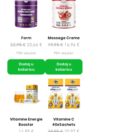
Form
Massage Creme
Redovna cijena
Cijena s popustom
Redovna cijena
Cijena s popustom
22,95 €
20,66 €
19,95 €
16,96 €
PDV uključen
PDV uključen
Dodaj u
Dodaj u
košaricu
košaricu
Vitamine Energie
Vitamine C
Booster
40xSachets
Cijena
Redovna cijena
Cijena s popustom
14,95 €
29,95 €
20,97 €