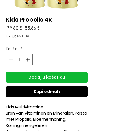
Kids Propolis 4x
Redovna
Cijena
 79,80 € 
55,86 €
cijena
s
Uključen PDV
popustom
Količina
*
Dodaj u košaricu
Kupi odmah
Kids Multivitamine
Bron van Vitaminen en Mineralen. Pasta
met Propolis, Bloemenhoning,
Koninginnengelei en