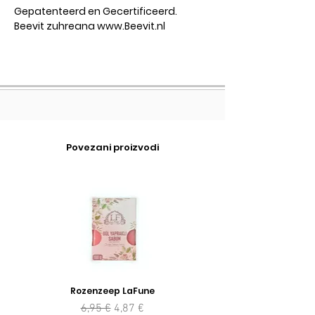
Gepatenteerd en Gecertificeerd.
Beevit zuhreana www.Beevit.nl
Povezani proizvodi
Rozenzeep LaFune
Redovna cijena
Cijena s popustom
6,95 €
4,87 €