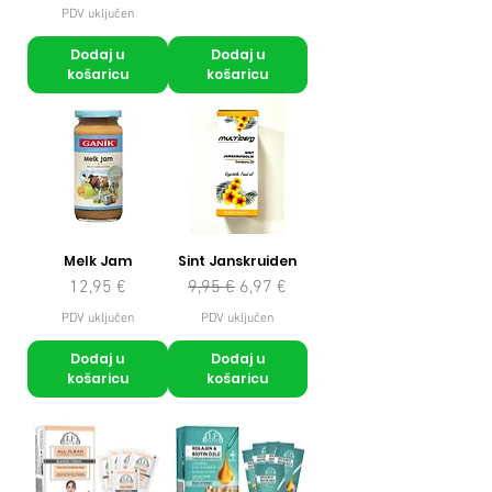
PDV uključen
Dodaj u
Dodaj u
košaricu
košaricu
Melk Jam
Sint Janskruiden
Cijena
Redovna cijena
Cijena s popustom
12,95 €
9,95 €
6,97 €
PDV uključen
PDV uključen
Dodaj u
Dodaj u
košaricu
košaricu