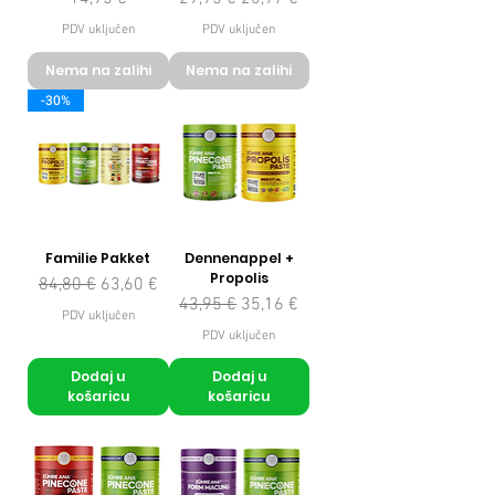
PDV uključen
PDV uključen
Nema na zalihi
Nema na zalihi
-30%
Familie Pakket
Dennenappel +
Propolis
Redovna cijena
Cijena s popustom
84,80 €
63,60 €
Redovna cijena
Cijena s popustom
43,95 €
35,16 €
PDV uključen
PDV uključen
Dodaj u
Dodaj u
košaricu
košaricu