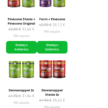
Pinecone Stevia +
Form + Pinecone
Pinecone Original
Redovna cijena
Cijena s popustom
43,90 €
35,12 €
Redovna cijena
Cijena s popustom
42,00 €
33,60 €
PDV uključen
PDV uključen
Dodaj u
Dodaj u
košaricu
košaricu
Dennenappel 2x
Dennenappel
Stevia 2x
Redovna cijena
Cijena s popustom
41,90 €
31,84 €
Redovna cijena
Cijena s popustom
41,90 €
35,62 €
PDV uključen
PDV uključen