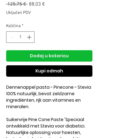
Redovna
Cijena
 125,75 € 
88,03 €
cijena
s
Uključen PDV
popustom
Količina
*
Dodaj u košaricu
Kupi odmah
Dennenappel pasta - Pinecone - Stevia
100% natuurlijk, bevat zeldzame
ingrediënten, rijk aan vitamines en
mineralen.
Suikervrije Pine Cone Paste 'Speciaal
ontwikkeld met Stevia voor diabetici.
Natuurlijke oplossing voor hoesten,