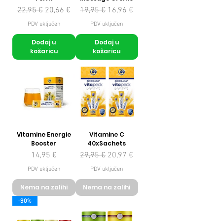
Redovna cijena
Cijena s popustom
Redovna cijena
Cijena s popustom
22,95 €
20,66 €
19,95 €
16,96 €
PDV uključen
PDV uključen
Dodaj u
Dodaj u
košaricu
košaricu
Vitamine Energie
Vitamine C
Booster
40xSachets
Cijena
Redovna cijena
Cijena s popustom
14,95 €
29,95 €
20,97 €
PDV uključen
PDV uključen
Nema na zalihi
Nema na zalihi
-30%