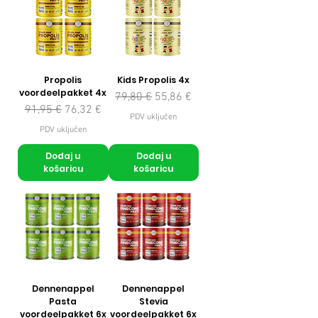
Propolis
Kids Propolis 4x
voordeelpakket 4x
Redovna cijena
Cijena s popustom
79,80 €
55,86 €
Redovna cijena
Cijena s popustom
91,95 €
76,32 €
PDV uključen
PDV uključen
Dodaj u
Dodaj u
košaricu
košaricu
Dennenappel
Dennenappel
Pasta
Stevia
voordeelpakket 6x
voordeelpakket 6x