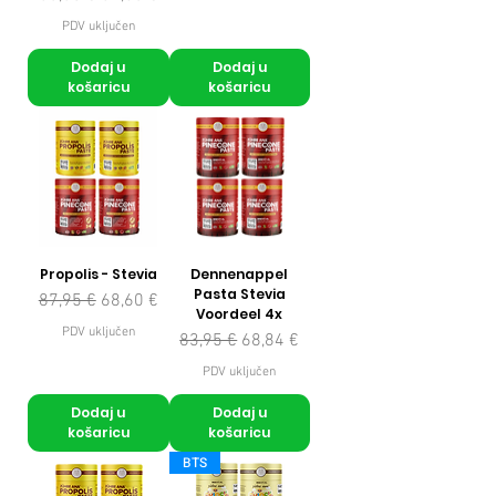
PDV uključen
Dodaj u
Dodaj u
košaricu
košaricu
Propolis - Stevia
Dennenappel
Pasta Stevia
Redovna cijena
Cijena s popustom
87,95 €
68,60 €
Voordeel 4x
PDV uključen
Redovna cijena
Cijena s popustom
83,95 €
68,84 €
PDV uključen
Dodaj u
Dodaj u
košaricu
košaricu
BTS