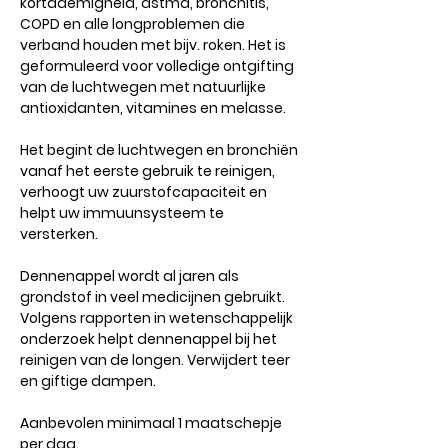
kortademigheid, astma, bronchitis,
COPD en alle longproblemen die
verband houden met bijv. roken. Het is
geformuleerd voor volledige ontgifting
van de luchtwegen met natuurlijke
antioxidanten, vitamines en melasse.
Het begint de luchtwegen en bronchiën
vanaf het eerste gebruik te reinigen,
verhoogt uw zuurstofcapaciteit en
helpt uw immuunsysteem te
versterken.
Dennenappel wordt al jaren als
grondstof in veel medicijnen gebruikt.
Volgens rapporten in wetenschappelijk
onderzoek helpt dennenappel bij het
reinigen van de longen. Verwijdert teer
en giftige dampen.
Aanbevolen minimaal 1 maatschepje
per dag.