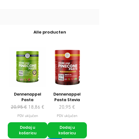
Alle producten
Dennenappel
Dennenappel
Pasta
Pasta Stevia
Redovna cijena
Cijena s popustom
Cijena
20,95 €
18,86 €
20,95 €
PDV uključen
PDV uključen
Dodaj u
Dodaj u
košaricu
košaricu