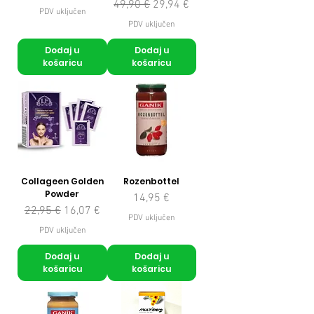
Redovna cijena
Cijena s popustom
49,90 €
29,94 €
PDV uključen
PDV uključen
Dodaj u
Dodaj u
košaricu
košaricu
Collageen Golden
Rozenbottel
Powder
Cijena
14,95 €
Redovna cijena
Cijena s popustom
22,95 €
16,07 €
PDV uključen
PDV uključen
Dodaj u
Dodaj u
košaricu
košaricu