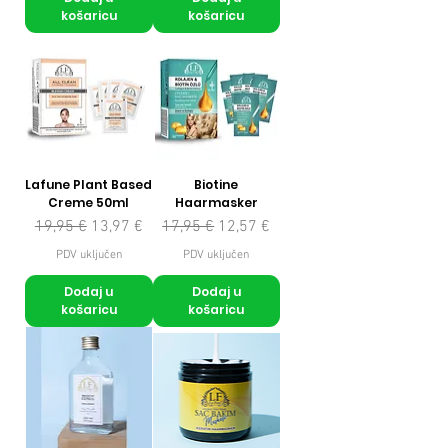
košaricu
košaricu
Lafune Plant Based
Biotine
Creme 50ml
Haarmasker
Redovna cijena
Cijena s popustom
Redovna cijena
Cijena s popustom
19,95 €
13,97 €
17,95 €
12,57 €
PDV uključen
PDV uključen
Dodaj u
Dodaj u
košaricu
košaricu