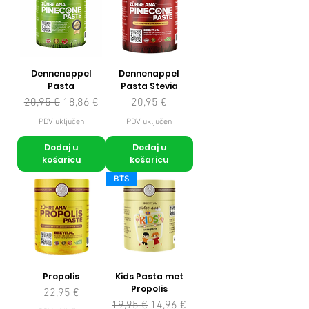
Dennenappel
Dennenappel
Pasta
Pasta Stevia
Redovna cijena
Cijena s popustom
Cijena
20,95 €
18,86 €
20,95 €
PDV uključen
PDV uključen
Dodaj u
Dodaj u
košaricu
košaricu
BTS
Propolis
Kids Pasta met
Propolis
Cijena
22,95 €
Redovna cijena
Cijena s popustom
19,95 €
14,96 €