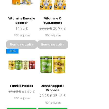
Vitamine Energie
Vitamine C
Booster
40xSachets
Cijena
Redovna cijena
Cijena s popustom
14,95 €
29,95 €
20,97 €
PDV uključen
PDV uključen
Nema na zalihi
Nema na zalihi
-30%
Familie Pakket
Dennenappel +
Propolis
Redovna cijena
Cijena s popustom
84,80 €
63,60 €
Redovna cijena
Cijena s popustom
43,95 €
35,16 €
PDV uključen
PDV uključen