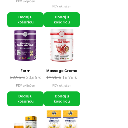
PDV uključen
PDV uključen
Dodaj u
Dodaj u
košaricu
košaricu
Form
Massage Creme
Redovna cijena
Cijena s popustom
Redovna cijena
Cijena s popustom
22,95 €
20,66 €
19,95 €
16,96 €
PDV uključen
PDV uključen
Dodaj u
Dodaj u
košaricu
košaricu