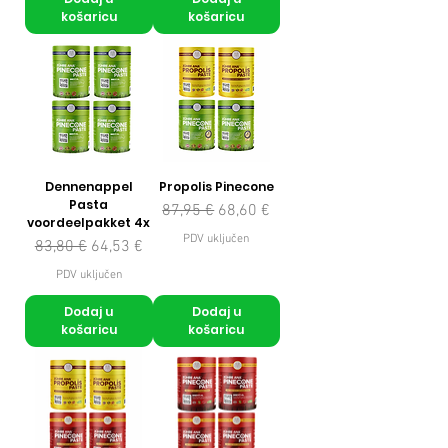
košaricu
košaricu
Dennenappel
Propolis Pinecone
Pasta
Redovna cijena
Cijena s popustom
87,95 €
68,60 €
voordeelpakket 4x
PDV uključen
Redovna cijena
Cijena s popustom
83,80 €
64,53 €
PDV uključen
Dodaj u
Dodaj u
košaricu
košaricu