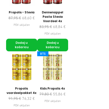
Propolis - Stevia
Dennenappel
Pasta Stevia
Redovna cijena
Cijena s popustom
87,95 €
68,60 €
Voordeel 4x
PDV uključen
Redovna cijena
Cijena s popustom
83,95 €
68,84 €
PDV uključen
Dodaj u
Dodaj u
košaricu
košaricu
BTS
Propolis
Kids Propolis 4x
voordeelpakket 4x
Redovna cijena
Cijena s popustom
79,80 €
55,86 €
Redovna cijena
Cijena s popustom
91,95 €
76,32 €
PDV uključen
PDV uključen