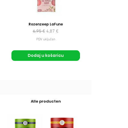
Rozenzeep LaFune
Redovna cijena
Cijena s popustom
6,95 €
4,87 €
PDV uključen
Dodaj u košaricu
Alle producten