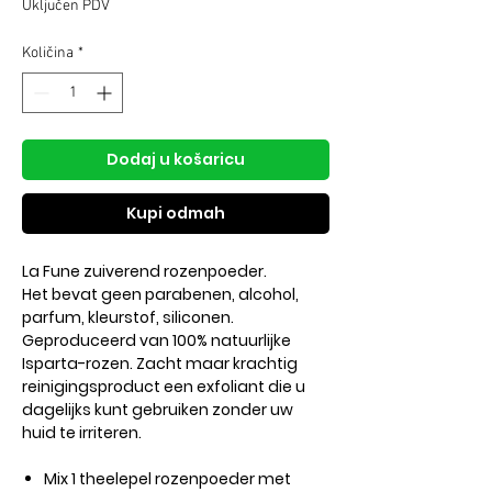
Uključen PDV
popustom
Količina
*
Dodaj u košaricu
Kupi odmah
La Fune zuiverend rozenpoeder.
Het bevat geen parabenen, alcohol,
parfum, kleurstof, siliconen.
Geproduceerd van 100% natuurlijke
Isparta-rozen. Zacht maar krachtig
reinigingsproduct een exfoliant die u
dagelijks kunt gebruiken zonder uw
huid te irriteren.
Mix 1 theelepel rozenpoeder met