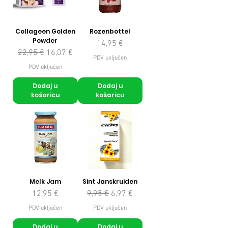
Collageen Golden
Rozenbottel
Powder
Cijena
14,95 €
Redovna cijena
Cijena s popustom
22,95 €
16,07 €
PDV uključen
PDV uključen
Dodaj u
Dodaj u
košaricu
košaricu
Melk Jam
Sint Janskruiden
Cijena
Redovna cijena
Cijena s popustom
12,95 €
9,95 €
6,97 €
PDV uključen
PDV uključen
Dodaj u
Dodaj u