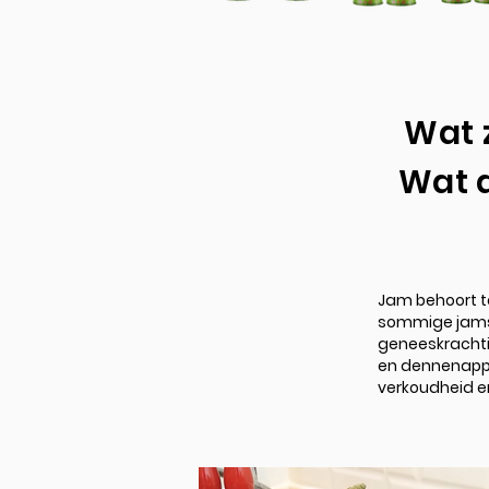
Wat 
Wat 
Jam behoort t
sommige jams e
geneeskracht
en dennenappe
verkoudheid e