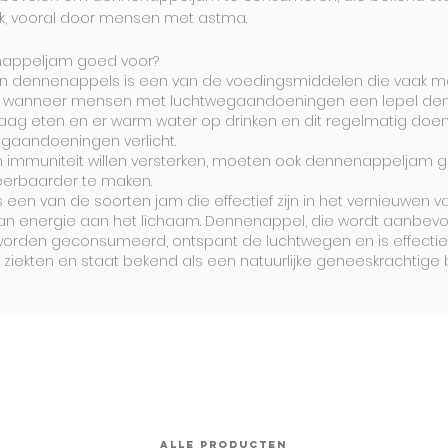
jk, vooral door mensen met astma.
nappeljam goed voor?
n dennenappels is een van de voedingsmiddelen die vaak 
l wanneer mensen met luchtwegaandoeningen een lepel d
ag eten en er warm water op drinken en dit regelmatig doen,
egaandoeningen verlicht.
 immuniteit willen versterken, moeten ook dennenappeljam 
erbaarder te maken.
een van de soorten jam die effectief zijn in het vernieuwen v
an energie aan het lichaam. Dennenappel, die wordt aanbev
worden geconsumeerd, ontspant de luchtwegen en is effectief
ziekten en staat bekend als een natuurlijke geneeskrachtige 
ALLE PRODUCTEN