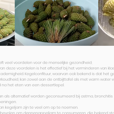
t veel voordelen voor de menselijke gezondheid;
an deze voordelen is het effectief bij het verminderen van kla
tademigheid. Kegelconfituur, waarvan ook bekend is dat het g
erkoudheid, kan zowel aan de ontbijttafel als met warm water
a het eten van een dessertlepel.
 als alternatief worden geconsumeerd bij astma, bronchitis
eningen.
an kegeljam zijn te veel om op te noemen.
nbevolen om dennenappeljam te consumeren, die bekend sta