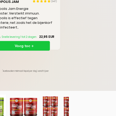
OPOLIS JAM
(347)
polis Jam E
nergie
ster.
Versterkt immuun.
polis is effectief tegen
terie,
net zoals het de bijenkorf
infecteert..
22,95 EUR
Snelle levering 1 tot 2 dagen
Voeg toe +
"Aanbevolen minimaal 1 lepel per dag' v
anaf 6 jaar