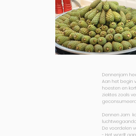
Dennenjam heef
Aan het begin v
hoesten en kor
ziektes zoals v
geconsumeerd n
Dennen Jam kan
luchtwegaando
De voordelen v
- Het wordt aa