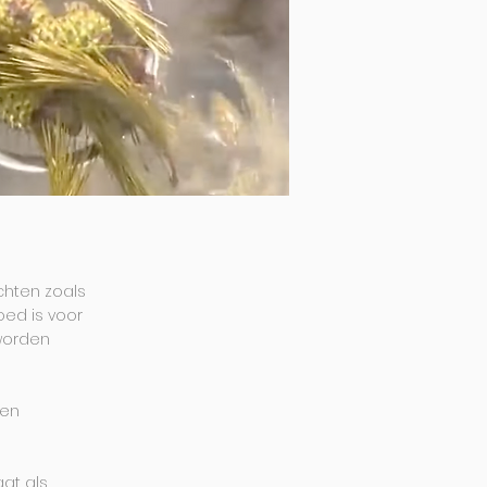
chten zoals
oed is voor
 worden
 en
at als