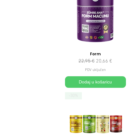
Form
Redovna cijena
Cijena s popustom
22,95 €
20,66 €
PDV uključen
Dodaj u košaricu
-30%