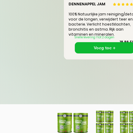
DENNENAPPEL JAM
100% Natuurlijke jam reiniging/det
voor de longen, verwijdert teer en
bacterie. Verlicht hoestklachten,
bronchitis en astma. Rijk aan
vitaminen en mineralen.
Snelle levering 1 tot 2 dagen
18,86 E
Voeg toe +