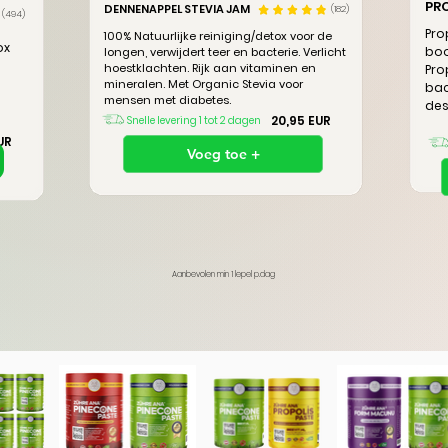
PR
DENNENAPPEL STEVIA JAM
(182)
(494)
Pro
100% Natuurlijke reiniging/detox voor de
ox
boo
longen, verwijdert teer en bacterie. Verlicht
hoestklachten. Rijk aan vitaminen en
Pro
mineralen. Met Organic Stevia voor
bac
mensen met diabetes.
des
20,95 EUR
Snelle levering 1 tot 2 dagen
UR
Voeg toe +
Aanbevolen min 1 lepel p.dag