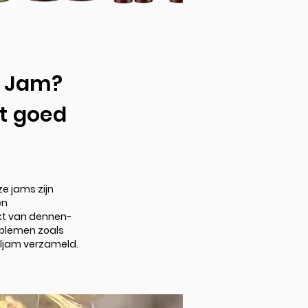
n Jam?
t goed
e jams zijn
en
kt van dennen-
blemen zoals
ljam verzameld.