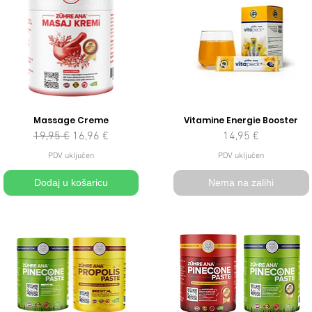
Massage Creme
Vitamine Energie Booster
Redovna cijena
Cijena s popustom
Cijena
19,95 €
16,96 €
14,95 €
PDV uključen
PDV uključen
Dodaj u košaricu
Nema na zalihi