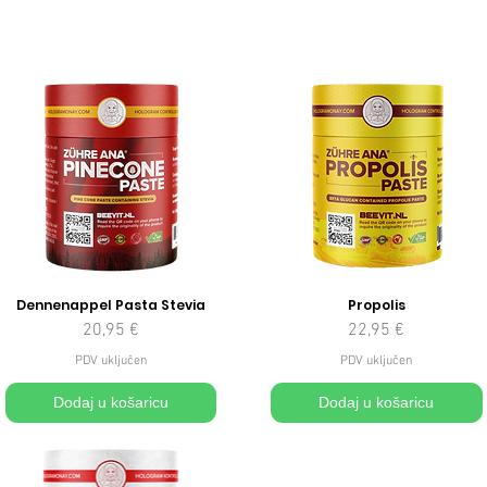
Dennenappel Pasta Stevia
Propolis
Cijena
Cijena
20,95 €
22,95 €
PDV uključen
PDV uključen
Dodaj u košaricu
Dodaj u košaricu