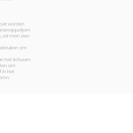
moet worden
ennenappeljam
 zal men zien
gebruiken om
an het lichaam
olen om
 in het
bron.