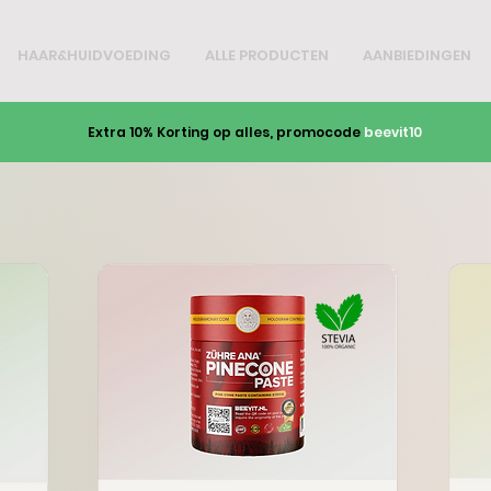
HAAR&HUIDVOEDING
ALLE PRODUCTEN
AANBIEDINGEN
Extra 10% Korting op alles, promocode
beevit10