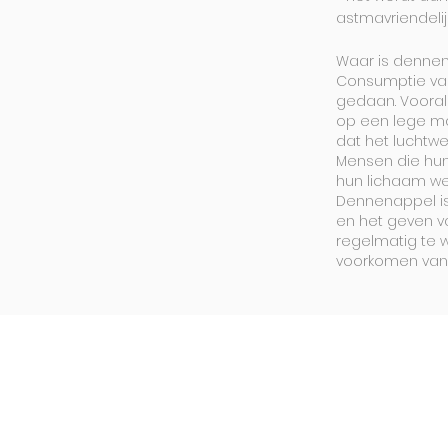
astmavriendeli
Waar is denne
Consumptie va
gedaan. Voora
op een lege ma
dat het luchtw
Mensen die hun
hun lichaam we
Dennenappel is 
en het geven v
regelmatig te 
voorkomen van 