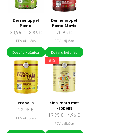
Dennenappel
Dennenappel
Pasta
Pasta Stevia
Redovna cijena
Cijena s popustom
Cijena
20,95 €
18,86 €
20,95 €
PDV uključen
PDV uključen
Dodaj u košaricu
Dodaj u košaricu
BTS
Propolis
Kids Pasta met
Propolis
Cijena
22,95 €
Redovna cijena
Cijena s popustom
19,95 €
14,96 €
PDV uključen
PDV uključen