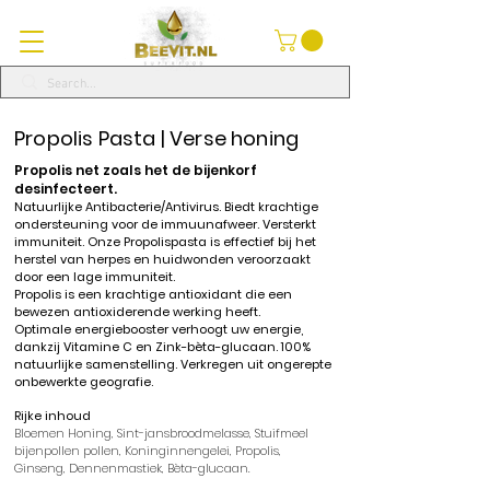
Propolis Pasta | Verse honing
Propolis
net zoals het de bijenkorf
desinfecteert.
Natuurlijke
Antibacterie/Antivirus.
Biedt krachtige
ondersteuning voor de immuunafweer. Versterkt
immuniteit.
Onze
Propolispasta
is effectief
bij het
herstel van herpes en huidwonden veroorzaakt
door een lage immuniteit.
Propolis
is een krachtige antioxidant die een
bewezen antioxiderende werking heeft.
Optimale energiebooster verhoogt uw energie,
dankzij Vitamine C en Zink-bèta-glucaan. 1
00%
natuurlijke samenstelling. Verkregen uit ongerepte
onbewerkte geografie.
Rijke inhoud
Bloemen Honing
,
Sint-jansbroodmelasse,
Stuifmeel
bijenpollen
pollen
,
Koninginnengelei
,
Propolis
,
Ginseng,
Dennenmastiek, Bèta-glucaan.