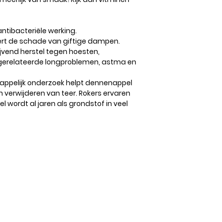
ntibacteriële werking.
rt de schade van giftige dampen.
ijvend herstel tegen hoesten,
gerelateerde longproblemen, astma en
appelijk onderzoek helpt dennenappel
en verwijderen van teer. Rokers ervaren
 wordt al jaren als grondstof in veel