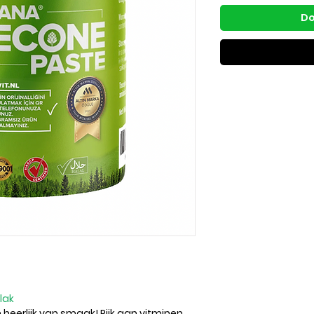
Do
alak
 heerlijk van smaak! Rijk aan vitminen