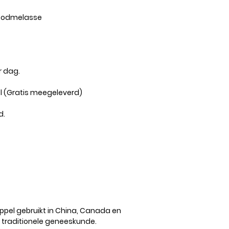
broodmelasse
r dag.
el (Gratis meegeleverd)
d.
el gebruikt in China, Canada en
s traditionele geneeskunde.