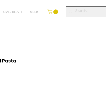
OVER BEEVIT
MEER
 Pasta
jena
pustom