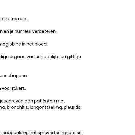
 af te komen.
en en je humeur verbeteren.
globine in het bloed.
dige orgaan van schadelijke en giftige
igenschappen.
voor rokers.
eschreven aan patiënten met
, bronchitis, longontsteking, pleuritis.
nenappels op het spijsverteringsstelsel