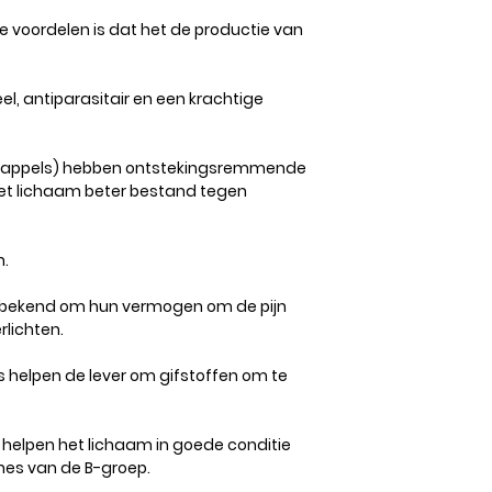
 voordelen is dat het de productie van
eel, antiparasitair en een krachtige
nenappels) hebben ontstekingsremmende
t lichaam beter bestand tegen
.​
​bekend om hun vermogen om de pijn
rlichten.
 helpen de lever om gifstoffen om te
 helpen het lichaam in goede conditie
ines van de B-groep.