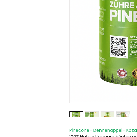
Pinecone - Dennenappel - Koz
100% Natuurlijke ingrediënten en