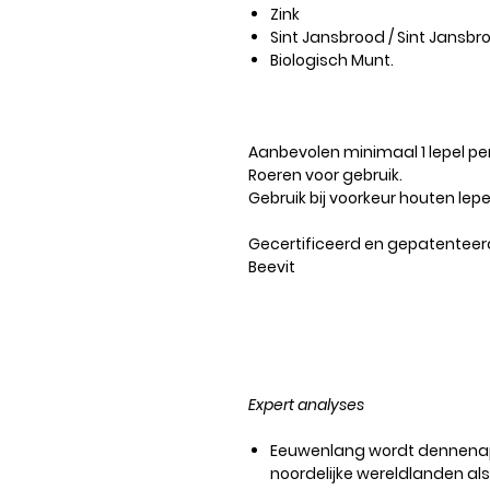
Zink
Sint Jansbrood / Sint Jans
Biologisch Munt.
Aanbevolen
minimaal 1 lepel pe
Roeren voor gebruik.
Gebruik bij voorkeur houten lep
Gecertificeerd en gepatenteer
Beevit
Expert analyses
Eeuwenlang wordt dennenapp
noordelijke wereldlanden al