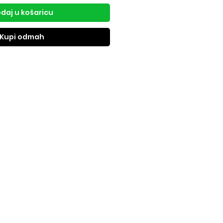
daj u košaricu
Kupi odmah