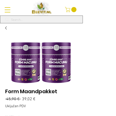
Form Maandpakket
Redovna
Cijena
 45,90 € 
39,02 €
cijena
s
Uključen PDV
popustom