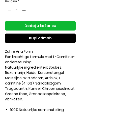
Količina
*
Dodaj u košaricu
Kupi odmah
Zuhre Ana Form
Een krachtige formule met L-Carnitine-
ondersteuning.
Natuurlijke ingredienten: Bosbes,
Rozemarijn, Heide, Kersenstengel,
Maïszijde, Wittedoorn, Artisjok, L-
carnitine (4,16%), Sandalozgom,
Tragacanth, Kaneel, Chroompicolinaat,
Groene thee, Granaatappelsiroop,
Abrikozen.
100% Natuurlijke samenstelling