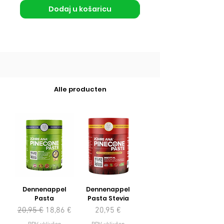
Dodaj u košaricu
Alle producten
Dennenappel
Dennenappel
Pasta
Pasta Stevia
Redovna cijena
Cijena s popustom
Cijena
20,95 €
18,86 €
20,95 €