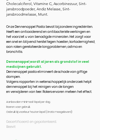
Cholecalciferol, Vitamine C, Ascorbinezuur, Sint-
jansbroodpoeder, Andiz Melasse, Sint-
jansbroodmelasse, Munt.
Onze
Dennenappel Pasta
bevat bijzondere ingrediënten.
H
eeft een antioxiderend en antibacteriële werkingen en
het voorziet u van benodigde mineralen.
Het zorgt voor
een
snel en blijvend herstel tegen
hoesten, kortademigheid,
aan roken gerelateerde longproblemen, astma en
bronchitis.
Dennenappel
wordt al jaren als grondstof in veel
medicijnen gebruikt.
Dennenappel pasta elimineert de schade van giftige
dampen.
Volgens rapporten in wetenschappelijk onderzoek helpt
dennenappel bij het reinigen van de longen
en
verwijderen van teer. Rokers ervaren meteen het effect.
Aanbevolen minimaal 1 lepel per dag.
Roeren voor gebruik.
Gebruik bij voorkeur houten lepel (Gratis meegeleverd)
Gecertificeerd en gepatenteerd.
Beevit