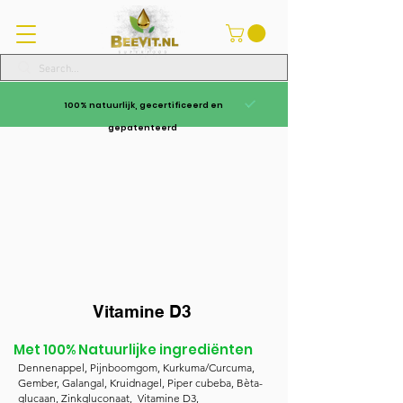
100% natuurlijk, gecertificeerd en
gepatenteerd
Vitamine D3
Met 100% Natuurlijke ingrediënten
Dennenappel, Pijnboomgom, Kurkuma/Curcuma,
Gember, Galangal, Kruidnagel, Piper cubeba, Bèta-
glucaan, Zinkgluconaat, Vitamine D3,