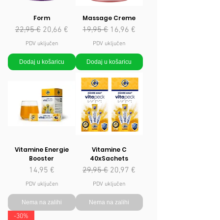
Form
Massage Creme
Redovna cijena
Cijena s popustom
Redovna cijena
Cijena s popustom
22,95 €
20,66 €
19,95 €
16,96 €
PDV uključen
PDV uključen
Dodaj u košaricu
Dodaj u košaricu
Vitamine Energie
Vitamine C
Booster
40xSachets
Cijena
Redovna cijena
Cijena s popustom
14,95 €
29,95 €
20,97 €
PDV uključen
PDV uključen
Nema na zalihi
Nema na zalihi
-30%