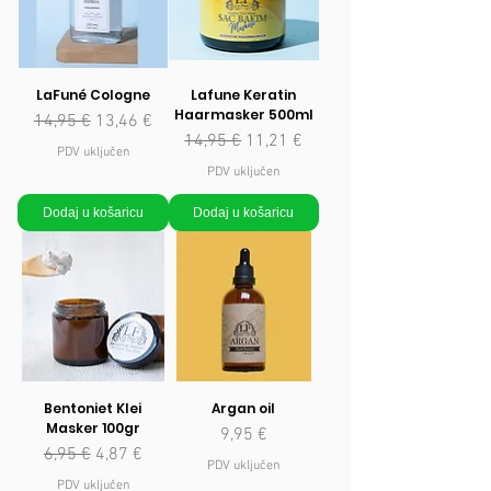
LaFuné Cologne
Lafune Keratin
Haarmasker 500ml
Redovna cijena
Cijena s popustom
14,95 €
13,46 €
Redovna cijena
Cijena s popustom
14,95 €
11,21 €
PDV uključen
PDV uključen
Dodaj u košaricu
Dodaj u košaricu
Bentoniet Klei
Argan oil
Masker 100gr
Cijena
9,95 €
Redovna cijena
Cijena s popustom
6,95 €
4,87 €
PDV uključen
PDV uključen