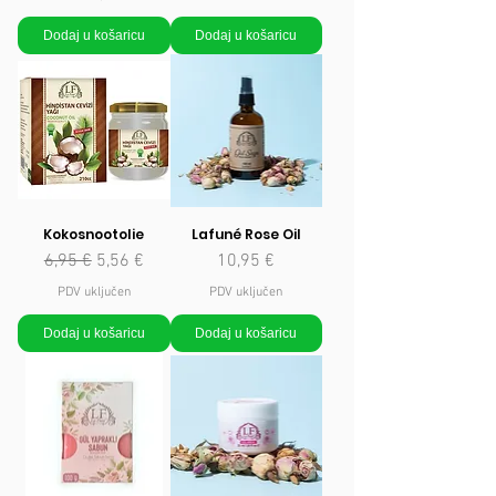
Dodaj u košaricu
Dodaj u košaricu
Kokosnootolie
Lafuné Rose Oil
Redovna cijena
Cijena s popustom
Cijena
6,95 €
5,56 €
10,95 €
PDV uključen
PDV uključen
Dodaj u košaricu
Dodaj u košaricu