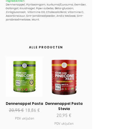
Ingrediënten:
Dennenappel, Pijnboomgom, Kurkuma/Curcuma, Gember,
Galangal, Kruidnagel, Piper cubeba, Bèta-glucaan,
Zinkgluconaat, Vitamine D3, Cholecalciferol, Vitamine C,
Ascorbinezuur, Sint-jansbroodpoeder, Andiz Melasse, Sint-
jansbroodmelasse, Munt.
ALLE PRODUCTEN
Dennenappel Pasta
Dennenappel Pasta
Stevia
Redovna cijena
Cijena s popustom
20,95 €
18,86 €
Cijena
20,95 €
PDV uključen
PDV uključen