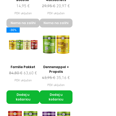
Cijena
Redovna cijena
Cijena s popustom
14,95 €
29,95 €
20,97 €
PDV uključen
PDV uključen
Nema na zalihi
Nema na zalihi
-30%
Familie Pakket
Dennenappel +
Propolis
Redovna cijena
Cijena s popustom
84,80 €
63,60 €
Redovna cijena
Cijena s popustom
43,95 €
35,16 €
PDV uključen
PDV uključen
Dodaj u
Dodaj u
košaricu
košaricu