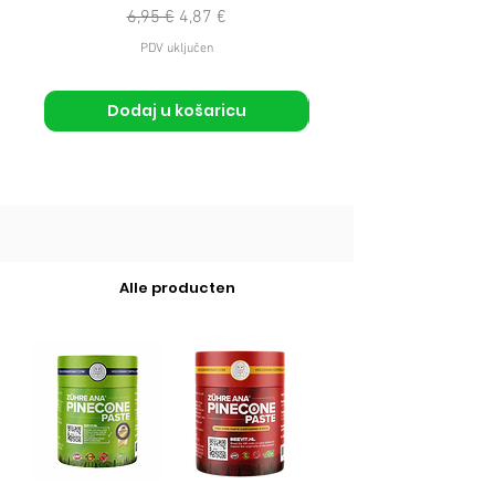
Redovna cijena
Cijena s popustom
6,95 €
4,87 €
PDV uključen
Dodaj u košaricu
Alle producten