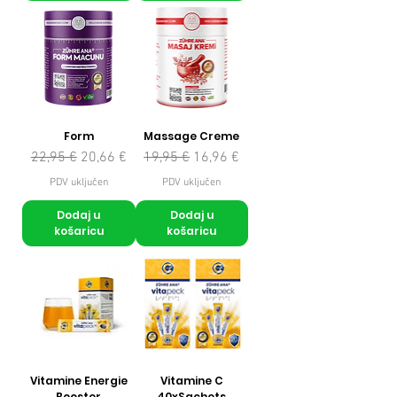
Form
Massage Creme
Redovna cijena
Cijena s popustom
Redovna cijena
Cijena s popustom
22,95 €
20,66 €
19,95 €
16,96 €
PDV uključen
PDV uključen
Dodaj u
Dodaj u
košaricu
košaricu
Vitamine Energie
Vitamine C
Booster
40xSachets