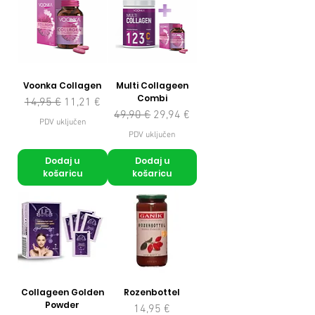
Voonka Collagen
Multi Collageen
Combi
Redovna cijena
Cijena s popustom
14,95 €
11,21 €
Redovna cijena
Cijena s popustom
49,90 €
29,94 €
PDV uključen
PDV uključen
Dodaj u
Dodaj u
košaricu
košaricu
Collageen Golden
Rozenbottel
Powder
Cijena
14,95 €