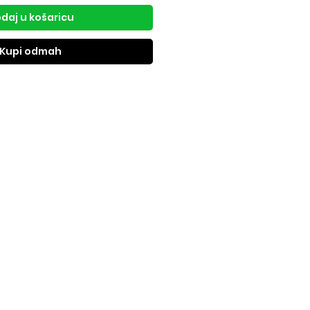
daj u košaricu
Kupi odmah