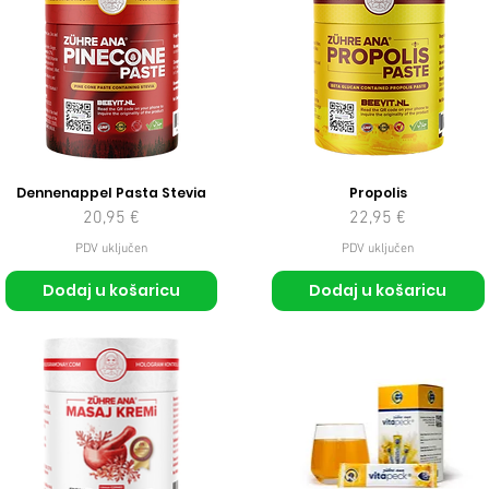
Dennenappel Pasta Stevia
Propolis
Cijena
Cijena
20,95 €
22,95 €
PDV uključen
PDV uključen
Dodaj u košaricu
Dodaj u košaricu