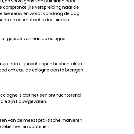
300, en vervolgens van Duitsland naar
 De oorspronkelijke verspreiding naar de
de 15e eeuw en wordt vandaag de dag
sche en cosmetische doeleinden.
t gebruik van eau de cologne
lmerende eigenschappen hebben, als je
t goed om eau de cologne aan te brengen
t
 cologne is dat het een ontnuchterend
die zijn flauwgevallen.
 een van de meest praktische manieren
ktekiemen en bacteriën.