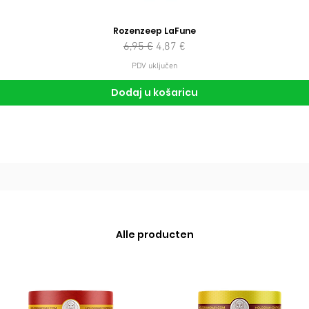
Rozenzeep LaFune
Redovna cijena
Cijena s popustom
6,95 €
4,87 €
PDV uključen
Dodaj u košaricu
Alle producten