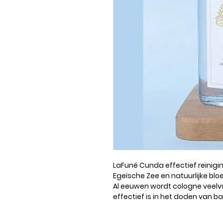
LaFuné Cunda effectief reinigi
Egeïsche Zee en natuurlijke b
Al eeuwen wordt cologne veelvu
effectief is in het doden van b