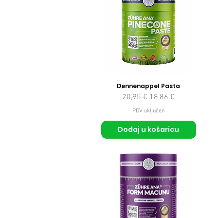
Dennenappel Pasta
Redovna cijena
Cijena s popustom
20,95 €
18,86 €
PDV uključen
Dodaj u košaricu