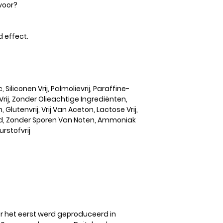
voor?
 effect.
c, Siliconen Vrij, Palmolievrij, Paraffine-
 Vrij, Zonder Olieachtige Ingrediënten,
lutenvrij, Vrij Van Aceton, Lactose Vrij,
id, Zonder Sporen Van Noten, Ammoniak
urstofvrij
r het eerst werd geproduceerd in