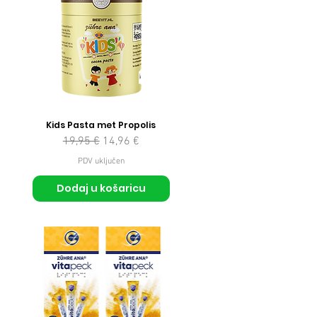
Kids Pasta met Propolis
Redovna cijena
Cijena s popustom
19,95 €
14,96 €
PDV uključen
Dodaj u košaricu