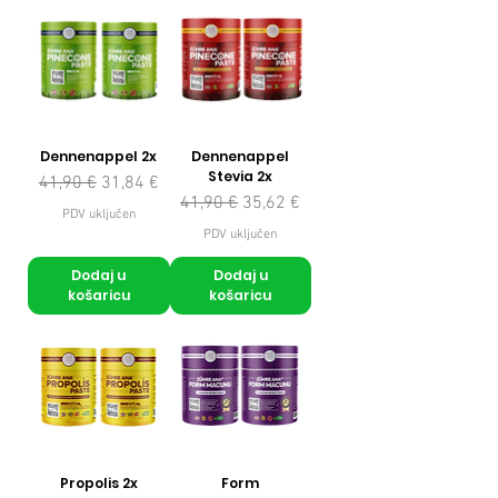
Dennenappel 2x
Dennenappel
Stevia 2x
Redovna cijena
Cijena s popustom
41,90 €
31,84 €
Redovna cijena
Cijena s popustom
41,90 €
35,62 €
PDV uključen
PDV uključen
Dodaj u
Dodaj u
košaricu
košaricu
Propolis 2x
Form