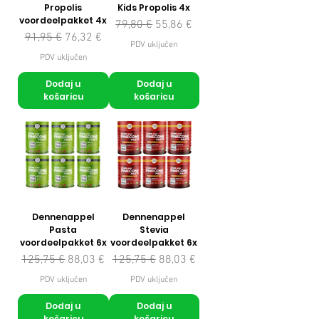
Propolis
Kids Propolis 4x
voordeelpakket 4x
Redovna cijena
Cijena s popustom
79,80 €
55,86 €
Redovna cijena
Cijena s popustom
91,95 €
76,32 €
PDV uključen
PDV uključen
Dodaj u
Dodaj u
košaricu
košaricu
Dennenappel
Dennenappel
Pasta
Stevia
voordeelpakket 6x
voordeelpakket 6x
Redovna cijena
Cijena s popustom
Redovna cijena
Cijena s popustom
125,75 €
88,03 €
125,75 €
88,03 €
PDV uključen
PDV uključen
Dodaj u
Dodaj u
košaricu
košaricu