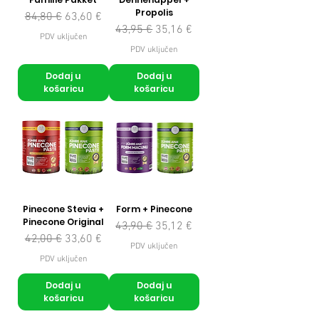
Propolis
Redovna cijena
Cijena s popustom
84,80 €
63,60 €
Redovna cijena
Cijena s popustom
43,95 €
35,16 €
PDV uključen
PDV uključen
Dodaj u
Dodaj u
košaricu
košaricu
Pinecone Stevia +
Form + Pinecone
Pinecone Original
Redovna cijena
Cijena s popustom
43,90 €
35,12 €
Redovna cijena
Cijena s popustom
42,00 €
33,60 €
PDV uključen
PDV uključen
Dodaj u
Dodaj u
košaricu
košaricu