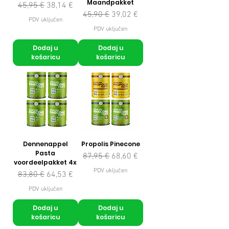
Maandpakket
Redovna cijena
Cijena s popustom
45,95 €
38,14 €
Redovna cijena
Cijena s popustom
45,90 €
39,02 €
PDV uključen
PDV uključen
Dodaj u
Dodaj u
košaricu
košaricu
Dennenappel
Propolis Pinecone
Pasta
Redovna cijena
Cijena s popustom
87,95 €
68,60 €
voordeelpakket 4x
PDV uključen
Redovna cijena
Cijena s popustom
83,80 €
64,53 €
PDV uključen
Dodaj u
Dodaj u
košaricu
košaricu