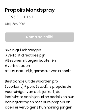
Propolis Mondspray
Redovna
Cijena
 13,95 € 
11,16 €
cijena
s
Uključen PDV
popustom
Nema na zalihi
⭐️Reinigt luchtwegen
⭐️Verlicht direct keelpijn
⭐️Beschermt tegen bacteriën
⭐️verfrist adem
⭐️100% natuurlijk, gemaakt van Propolis
Bestaande uit de woorden pro
(voorkant) + polis (stad), is propolis de
voorreiniger van de bijenkorf, de
leefruimte van bijen. Bijen bedekken hun
honingraatogen met pure propolis en
doen er vervolgens hun honing, jongen