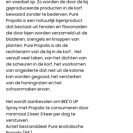
en voedsel op. Zo worden de door de bij
geproduceerde producten in de korf
bewaard zonder te bederven. Pure
Propolis is een natuurlijk bijenproduct
dat bestaat uit fenolen en flavonoïden
die door bijen worden verzameld uit de
bladeren, stengels en knoppen van
planten. Pure Propolis is als de
rechterarm van de bij in de korf... Het
vervult veel taken, van het dichten van
de scheuren in de korf, het voorkomen
van ongedierte dat niet uit de kolonie
kan worden gegooid, het versterken
van de honingraten en het
schoonmaken ervan.
Het wordt aanbevolen om BEE'O UP
Spray met Propolis te consumeren door
minimaal 2 keer 3 keer per dag te
verstuiven.
Actief bestanddeel: Pure Anatolische
Propolis (6%)