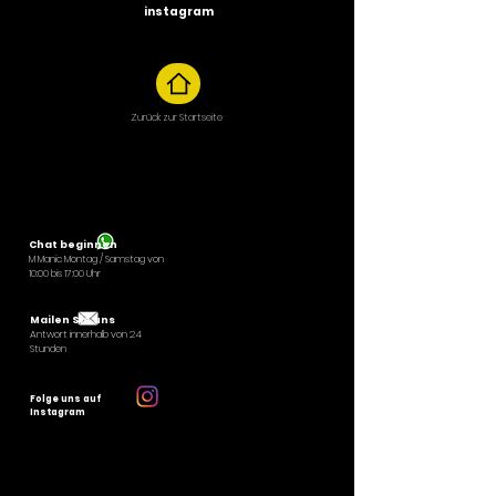
instagram
Zurück zur Startseite
Chat beginnen
M
Manic Montag / Samstag von
10:00 bis 17:00 Uhr
Mailen Sie uns
Antwort innerhalb von 24
Stunden
Folge uns auf
Instagram