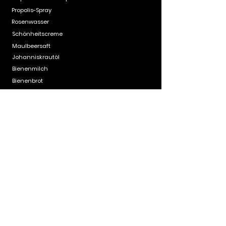
Propolis-Spray
Rosenwasser
Schönheitscreme
Maulbeersaft
Johanniskrautöl
Bienenmilch
Bienenbrot
Natürliche Seife
Frischer Honig
Pollen
Energie-Booster
FRAGEN
KONTAKT UND
INFORMATIONEN
Wofür ist Tannenzapfen gut?
Kontakt
Wie man Tannenzapfenpaste
Über uns
verwendet
Wie kann ich meine Immunität stärken
Naturprodukt bei Hustenbeschwerden