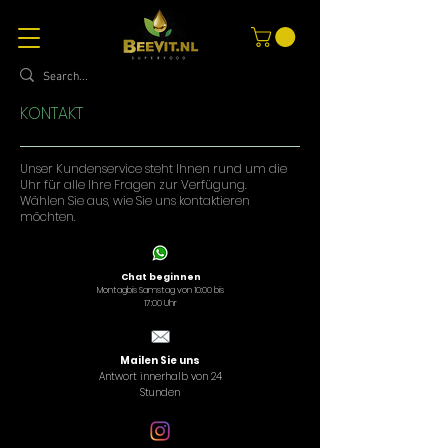
KONTAKT
Unser Kundenservice steht Ihnen rund um die
Uhr für alle Ihre Fragen zur Verfügung.
Wählen Sie aus, wie Sie uns kontaktieren
möchten.
Chat beginnen
Montag
bis Samstag von 10:00 bis
17:00 Uhr
Mailen Sie uns
Antwort innerhalb von 24
Stunden