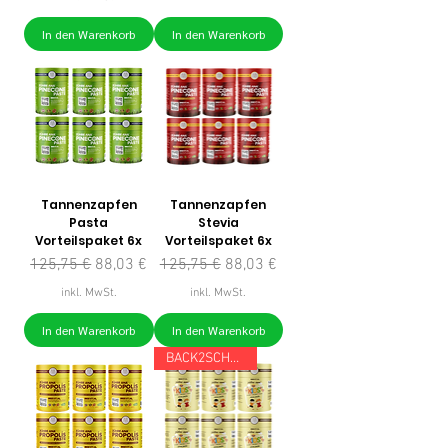
In den Warenkorb
In den Warenkorb
Tannenzapfen
Tannenzapfen
Pasta
Stevia
Vorteilspaket 6x
Vorteilspaket 6x
Standardpreis
Sale-Preis
Standardpreis
Sale-Preis
125,75 €
88,03 €
125,75 €
88,03 €
inkl. MwSt.
inkl. MwSt.
In den Warenkorb
In den Warenkorb
BACK2SCHOOL