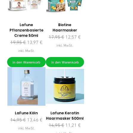
Lafune
Biotine
Pflanzenbasierte
Haarmasker
Creme 50ml
Standardpreis
Sale-Preis
17,95 €
12,57 €
Standardpreis
Sale-Preis
19,95 €
13,97 €
inkl. MwSt.
inkl. MwSt.
In den Warenkorb
In den Warenkorb
LaFune Köln
Lafune Keratin
Haarmasker 500ml
Standardpreis
Sale-Preis
14,95 €
13,46 €
Standardpreis
Sale-Preis
14,95 €
11,21 €
inkl. MwSt.