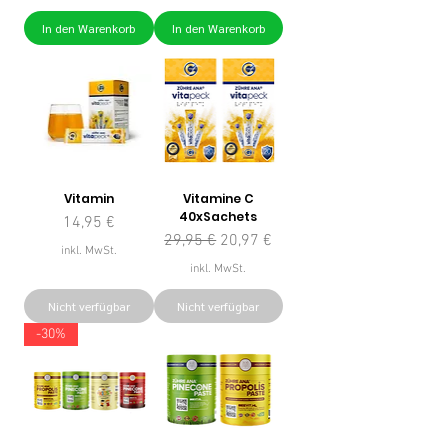
In den Warenkorb
In den Warenkorb
Vitamin
Vitamine C
40xSachets
Preis
14,95 €
Standardpreis
Sale-Preis
29,95 €
20,97 €
inkl. MwSt.
inkl. MwSt.
Nicht verfügbar
Nicht verfügbar
-30%