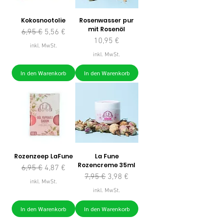
Kokosnootolie
Rosenwasser pur
mit Rosenöl
Standardpreis
Sale-Preis
6,95 €
5,56 €
Preis
10,95 €
inkl. MwSt.
inkl. MwSt.
In den Warenkorb
In den Warenkorb
Rozenzeep LaFune
La Fune
Rozencreme 35ml
Standardpreis
Sale-Preis
6,95 €
4,87 €
Standardpreis
Sale-Preis
7,95 €
3,98 €
inkl. MwSt.
inkl. MwSt.
In den Warenkorb
In den Warenkorb