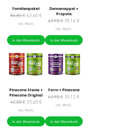
Familienpaket
Dennenappel +
Propolis
Standardpreis
Sale-Preis
84,80 €
63,60 €
Standardpreis
Sale-Preis
43,95 €
35,16 €
inkl. MwSt.
inkl. MwSt.
In den Warenkorb
In den Warenkorb
Pinecone Stevia +
Form + Pinecone
Pinecone Original
Standardpreis
Sale-Preis
43,90 €
35,12 €
Standardpreis
Sale-Preis
42,00 €
33,60 €
inkl. MwSt.
inkl. MwSt.
In den Warenkorb
In den Warenkorb