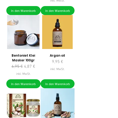
inkl. MwSt.
In den Warenkorb
In den Warenkorb
Bentoniet Klei
Argan oil
Masker 100gr
Preis
9,95 €
Standardpreis
Sale-Preis
6,95 €
4,87 €
inkl. MwSt.
inkl. MwSt.
In den Warenkorb
In den Warenkorb