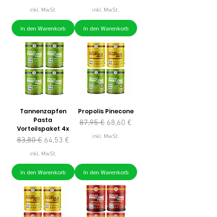
inkl. MwSt.
inkl. MwSt.
In den Warenkorb
In den Warenkorb
Tannenzapfen
Propolis Pinecone
Pasta
Standardpreis
Sale-Preis
87,95 €
68,60 €
Vorteilspaket 4x
inkl. MwSt.
Standardpreis
Sale-Preis
83,80 €
64,53 €
inkl. MwSt.
In den Warenkorb
In den Warenkorb