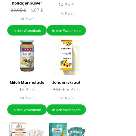
Kollagenpulver
Preis
14,95 €
Standardpreis
Sale-Preis
22,95 €
16,07 €
inkl. MwSt.
inkl. MwSt.
In den Warenkorb
In den Warenkorb
Milch Marmelade
Johanniskraut
Preis
Standardpreis
Sale-Preis
12,95 €
9,95 €
6,97 €
inkl. MwSt.
inkl. MwSt.
In den Warenkorb
In den Warenkorb