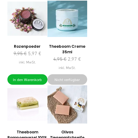
Rozenpoeder
Theeboom Creme
35ml
Standardpreis
Sale-Preis
9,95 €
5,97 €
Standardpreis
Sale-Preis
4,95 €
2,97 €
inkl. MwSt.
inkl. MwSt.
In den Warenkorb
Nicht verfügbar
Theeboom
Olivos
Pompoenvezel 100%
Ziegenmilchseife