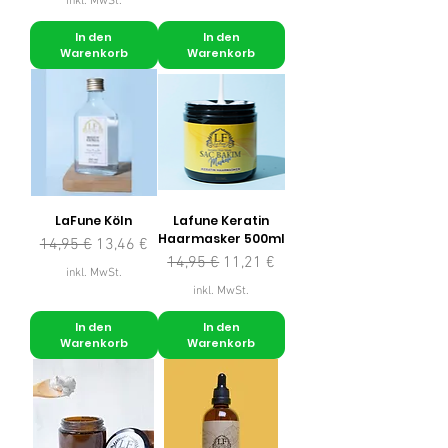
inkl. MwSt.
In den
In den
Warenkorb
Warenkorb
LaFune Köln
Lafune Keratin
Haarmasker 500ml
Standardpreis
Sale-Preis
14,95 €
13,46 €
Standardpreis
Sale-Preis
14,95 €
11,21 €
inkl. MwSt.
inkl. MwSt.
In den
In den
Warenkorb
Warenkorb