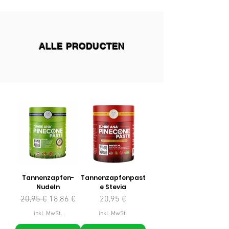
ALLE PRODUCTEN
Tannenzapfen-
Tannenzapfenpast
Nudeln
e Stevia
Standardpreis
Sale-Preis
Preis
20,95 €
18,86 €
20,95 €
inkl. MwSt.
inkl. MwSt.