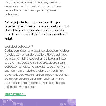
komt in pezen, gewrichtskapsel, spieren,
bloedvaten en botweefsel voor. Kraakbeen
bestaat vooral uit niet-gehydrolyseerd
collageen.
Belangrijkste taak van onze collageen
poeder is het creëren van een netwerk dat
de huidstructuur creëert, waardoor de
huid kracht, flexibiliteit en duurzaamheid
krijgt.
Wat doet collageen?
Collageen is een eiwit dat wordt gevormd door
fibroblasten en andere cellen. Fibroblast is de
basiscel van bindweefsel en de belangrijkste
taak van fibroblasten is het produceren van
collageen en elastine, die uiterst belangrijk zijn
voor de huid en de huid glans en flexibiliteit
geven. Als bouwsteen van collageen houdt het
botten en spieren bij elkaar, beschermt het
organen in ons lichaam en verhoogt het de
elasticiteit van de huid.
lees meer...