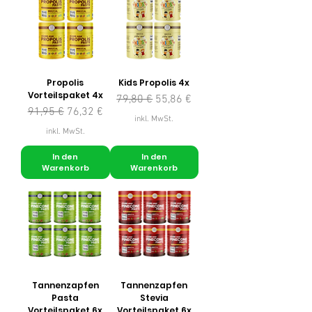
Propolis
Kids Propolis 4x
Vorteilspaket 4x
Standardpreis
Sale-Preis
79,80 €
55,86 €
Standardpreis
Sale-Preis
91,95 €
76,32 €
inkl. MwSt.
inkl. MwSt.
In den
In den
Warenkorb
Warenkorb
Tannenzapfen
Tannenzapfen
Pasta
Stevia
Vorteilspaket 6x
Vorteilspaket 6x