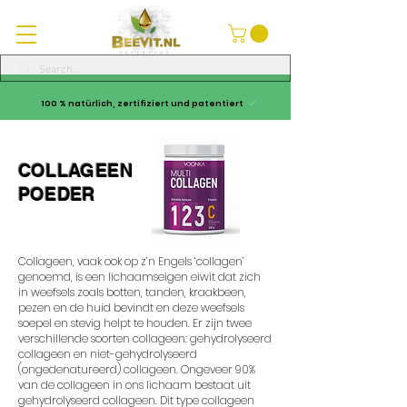
100 % natürlich, zertifiziert und patentiert
COLLAGEEN
POEDER
Collageen, vaak ook op z’n Engels ‘collagen’
genoemd, is een lichaamseigen eiwit dat zich
in weefsels zoals botten, tanden, kraakbeen,
pezen en de huid bevindt en deze weefsels
soepel en stevig helpt te houden. Er zijn twee
verschillende soorten collageen: gehydrolyseerd
collageen en niet-gehydrolyseerd
(ongedenatureerd) collageen. Ongeveer 90%
van de collageen in ons lichaam bestaat uit
gehydrolyseerd collageen. Dit type collageen