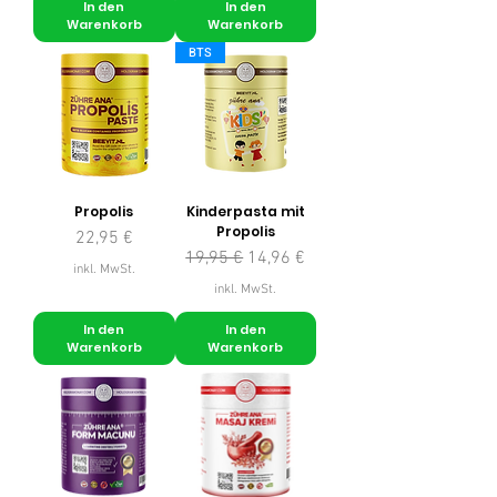
In den
In den
Warenkorb
Warenkorb
BTS
Propolis
Kinderpasta mit
Propolis
Preis
22,95 €
Standardpreis
Sale-Preis
19,95 €
14,96 €
inkl. MwSt.
inkl. MwSt.
In den
In den
Warenkorb
Warenkorb