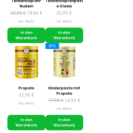
Tannenzapfen-
Tannenzapfenpast
Nudeln
e Stevia
Standardpreis
Sale-Preis
Preis
20,95 €
18,86 €
20,95 €
inkl. MwSt.
inkl. MwSt.
In den
In den
Warenkorb
Warenkorb
BTS
Propolis
Kinderpasta mit
Propolis
Preis
22,95 €
Standardpreis
Sale-Preis
19,95 €
14,96 €
inkl. MwSt.
inkl. MwSt.
In den
In den
Warenkorb
Warenkorb