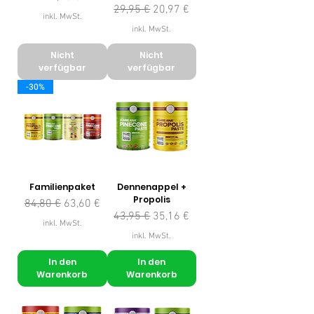
Standardpreis
Sale-Preis
29,95 €
20,97 €
inkl. MwSt.
inkl. MwSt.
Nicht
Nicht
verfügbar
verfügbar
-30%
Familienpaket
Dennenappel +
Propolis
Standardpreis
Sale-Preis
84,80 €
63,60 €
Standardpreis
Sale-Preis
43,95 €
35,16 €
inkl. MwSt.
inkl. MwSt.
In den
In den
Warenkorb
Warenkorb