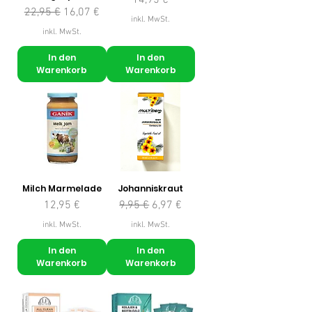
14,95 €
Standardpreis
Sale-Preis
22,95 €
16,07 €
inkl. MwSt.
inkl. MwSt.
In den
In den
Warenkorb
Warenkorb
Milch Marmelade
Johanniskraut
Preis
Standardpreis
Sale-Preis
12,95 €
9,95 €
6,97 €
inkl. MwSt.
inkl. MwSt.
In den
In den
Warenkorb
Warenkorb