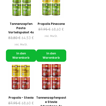
Tannenzapfen
Propolis Pinecone
Pasta
Standardpreis
Sale-Preis
87,95 €
68,60 €
Vorteilspaket 4x
inkl. MwSt.
Standardpreis
Sale-Preis
83,80 €
64,53 €
inkl. MwSt.
In den
In den
Warenkorb
Warenkorb
Propolis - Stevia
Tannenzapfenpast
e Stevia
Standardpreis
Sale-Preis
87,95 €
68,60 €