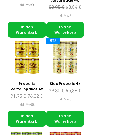
Advantage 4x
inkl. MwSt.
Standardpreis
Sale-Preis
83,95 €
68,84 €
inkl. MwSt.
In den
In den
Warenkorb
Warenkorb
BTS
Propolis
Kids Propolis 4x
Vorteilspaket 4x
Standardpreis
Sale-Preis
79,80 €
55,86 €
Standardpreis
Sale-Preis
91,95 €
76,32 €
inkl. MwSt.
inkl. MwSt.
In den
In den
Warenkorb
Warenkorb