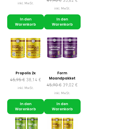
Standardpreis
Sale-Preis
41,90 €
35,62 €
inkl. MwSt.
inkl. MwSt.
In den
In den
Warenkorb
Warenkorb
Propolis 2x
Form
Maandpakket
Standardpreis
Sale-Preis
45,95 €
38,14 €
Standardpreis
Sale-Preis
45,90 €
39,02 €
inkl. MwSt.
inkl. MwSt.
In den
In den
Warenkorb
Warenkorb