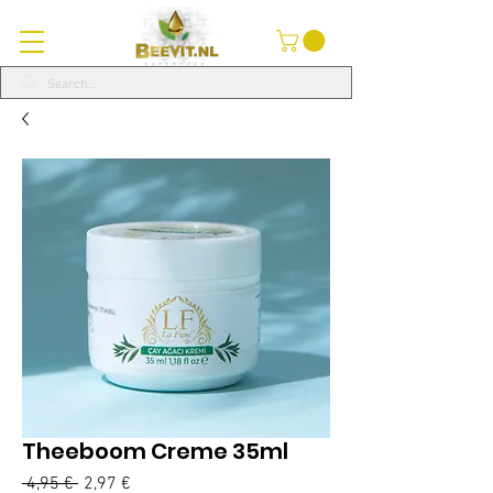
Theeboom Creme 35ml
Standardpreis
Sale-
 4,95 € 
2,97 €