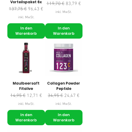
Vorteilspaket 6x
Standardpreis
Sale-Preis
119,70 €
83,79 €
Standardpreis
Sale-Preis
137,75 €
96,43 €
inkl. MwSt.
inkl. MwSt.
In den
In den
Warenkorb
Warenkorb
Maulbeersaft
Collagen Powder
Fitalive
Peptide
Standardpreis
Sale-Preis
Standardpreis
Sale-Preis
14,95 €
12,71 €
34,95 €
24,47 €
inkl. MwSt.
inkl. MwSt.
In den
In den
Warenkorb
Warenkorb