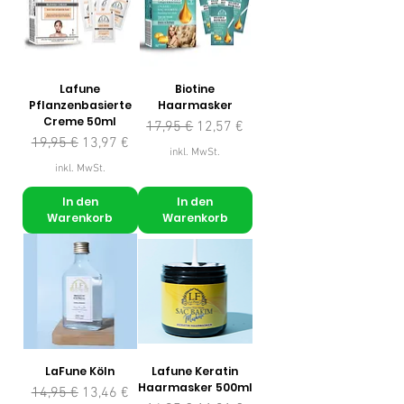
Lafune
Biotine
Pflanzenbasierte
Haarmasker
Creme 50ml
Standardpreis
Sale-Preis
17,95 €
12,57 €
Standardpreis
Sale-Preis
19,95 €
13,97 €
inkl. MwSt.
inkl. MwSt.
In den
In den
Warenkorb
Warenkorb
LaFune Köln
Lafune Keratin
Haarmasker 500ml
Standardpreis
Sale-Preis
14,95 €
13,46 €