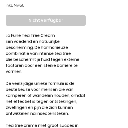
Preis
inkl. MwSt.
Nicht verfügbar
La Fune Tea Tree Cream
Een voedend en natuurlijke
bescherming. De harmonieuze
combinatie van intense tea tree
olie beschermt je huid tegen externe
factoren door een sterke barrière te
vormen.
De veelzijdige unieke formule is de
beste keuze voor mensen die van
kamperen of wandelen houden, omdat
het effectief is tegen ontstekingen,
zwellingen en pijn die zich kunnen
ontwikkelen na insectensteken.
Tea tree crème met groot succes in