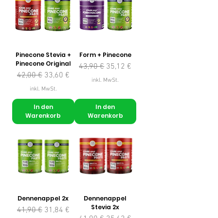
Pinecone Stevia +
Form + Pinecone
Pinecone Original
Standardpreis
Sale-Preis
43,90 €
35,12 €
Standardpreis
Sale-Preis
42,00 €
33,60 €
inkl. MwSt.
inkl. MwSt.
In den
In den
Warenkorb
Warenkorb
Dennenappel 2x
Dennenappel
Stevia 2x
Standardpreis
Sale-Preis
41,90 €
31,84 €