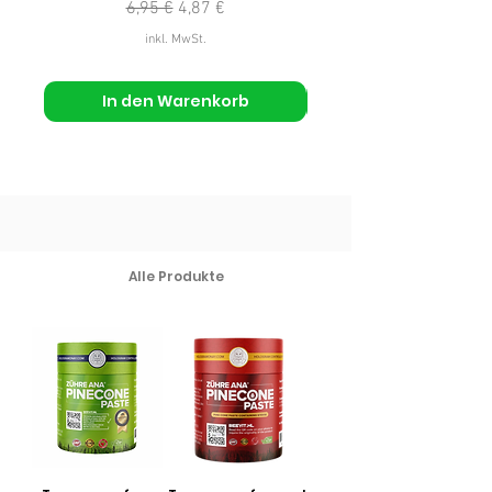
Standardpreis
Sale-Preis
6,95 €
4,87 €
inkl. MwSt.
In den Warenkorb
Alle Produkte