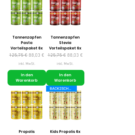
Tannenzapfen
Tannenzapfen
Pasta
Stevia
Vorteilspaket 6x
Vorteilspaket 6x
Standardpreis
Sale-Preis
Standardpreis
Sale-Preis
125,75 €
88,03 €
125,75 €
88,03 €
inkl. MwSt.
inkl. MwSt.
In den
In den
Warenkorb
Warenkorb
BACK2SCHOOL
Propolis
Kids Propolis 6x