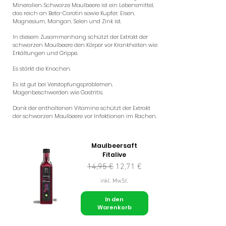
Mineralien. Schwarze Maulbeere ist ein Lebensmittel,
das reich an Beta-Carotin sowie Kupfer, Eisen,
Magnesium, Mangan, Selen und Zink ist.
In diesem Zusammenhang schützt der Extrakt der
schwarzen Maulbeere den Körper vor Krankheiten wie
Erkältungen und Grippe.
Es stärkt die Knochen.
Es ist gut bei Verstopfungsproblemen,
Magenbeschwerden wie Gastritis.
Dank der enthaltenen Vitamine schützt der Extrakt
der schwarzen Maulbeere vor Infektionen im Rachen.
Maulbeersaft
Fitalive
Standardpreis
Sale-Preis
14,95 €
12,71 €
inkl. MwSt.
In den
Warenkorb