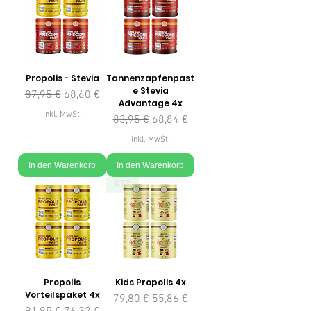
Propolis - Stevia
Tannenzapfenpast
e Stevia
Standardpreis
Sale-Preis
87,95 €
68,60 €
Advantage 4x
inkl. MwSt.
Standardpreis
Sale-Preis
83,95 €
68,84 €
inkl. MwSt.
In den Warenkorb
In den Warenkorb
BTS
Propolis
Kids Propolis 4x
Vorteilspaket 4x
Standardpreis
Sale-Preis
79,80 €
55,86 €