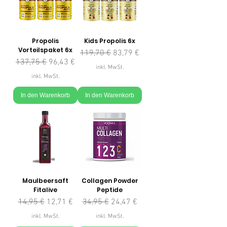
Propolis
Kids Propolis 6x
Vorteilspaket 6x
Standardpreis
Sale-Preis
119,70 €
83,79 €
Standardpreis
Sale-Preis
137,75 €
96,43 €
inkl. MwSt.
inkl. MwSt.
In den Warenkorb
In den Warenkorb
Maulbeersaft
Collagen Powder
Fitalive
Peptide
Standardpreis
Sale-Preis
Standardpreis
Sale-Preis
14,95 €
12,71 €
34,95 €
24,47 €
inkl. MwSt.
inkl. MwSt.