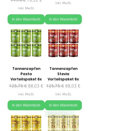
Standardpreis
Sale-Preis
91,95 €
76,32 €
inkl. MwSt.
inkl. MwSt.
In den Warenkorb
In den Warenkorb
Tannenzapfen
Tannenzapfen
Pasta
Stevia
Vorteilspaket 6x
Vorteilspaket 6x
Standardpreis
Sale-Preis
Standardpreis
Sale-Preis
125,75 €
88,03 €
125,75 €
88,03 €
inkl. MwSt.
inkl. MwSt.
In den Warenkorb
In den Warenkorb
BACK2SCHOOL