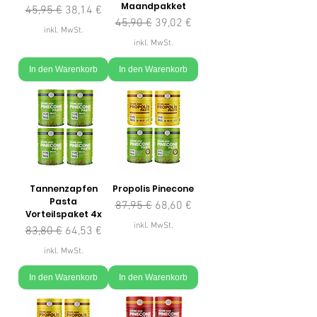
Maandpakket
Standardpreis
Sale-Preis
45,95 €
38,14 €
Standardpreis
Sale-Preis
45,90 €
39,02 €
inkl. MwSt.
inkl. MwSt.
In den Warenkorb
In den Warenkorb
Tannenzapfen
Propolis Pinecone
Pasta
Standardpreis
Sale-Preis
87,95 €
68,60 €
Vorteilspaket 4x
inkl. MwSt.
Standardpreis
Sale-Preis
83,80 €
64,53 €
inkl. MwSt.
In den Warenkorb
In den Warenkorb