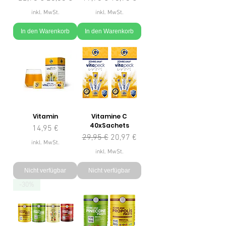
inkl. MwSt.
inkl. MwSt.
In den Warenkorb
In den Warenkorb
Vitamin
Vitamine C
40xSachets
Preis
14,95 €
Standardpreis
Sale-Preis
29,95 €
20,97 €
inkl. MwSt.
inkl. MwSt.
Nicht verfügbar
Nicht verfügbar
-30%