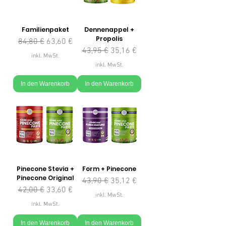
Familienpaket
Dennenappel +
Propolis
Standardpreis
Sale-Preis
84,80 €
63,60 €
Standardpreis
Sale-Preis
43,95 €
35,16 €
inkl. MwSt.
inkl. MwSt.
In den Warenkorb
In den Warenkorb
Pinecone Stevia +
Form + Pinecone
Pinecone Original
Standardpreis
Sale-Preis
43,90 €
35,12 €
Standardpreis
Sale-Preis
42,00 €
33,60 €
inkl. MwSt.
inkl. MwSt.
In den Warenkorb
In den Warenkorb