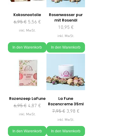
Kokosnootolie
Rosenwasser pur
mit Rosenöl
Standardpreis
Sale-Preis
6,95 €
5,56 €
Preis
10,95 €
inkl. MwSt.
inkl. MwSt.
In den Warenkorb
In den Warenkorb
Rozenzeep LaFune
La Fune
Rozencreme 35ml
Standardpreis
Sale-Preis
6,95 €
4,87 €
Standardpreis
Sale-Preis
7,95 €
3,98 €
inkl. MwSt.
inkl. MwSt.
In den Warenkorb
In den Warenkorb