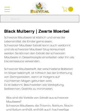
Black Mulberry | Zwarte Moerbei
Schwarze Maulbeere ist köstlich und eines der
Lebensmittel, die Kinder gerne essen.
Schwarzer-Maulbeer-Extrakt kann auch verdünnt
und als schwarzer Maulbeer-Sirup konsumiert
werden. Sie können den Extrakt der schwarzen
Maulbeere in Dessertrezepte einarbeiten oder ihn als
Eiscremesauce verwenden.
Schwarzer Maulbeersaft, der verschiedene Bakterien
im Körper bekämpft, ist hilfreich bei der Entfernung
von Darmparasiten, wenn er morgens auf
nüchternen Magen getrunken wird.
Es ist bekannt, Beschwerden wie Verstopfung,
Sodbrennen, Gastritis zu minimieren.
Was sind die Vorteile von Extrakt aus schwarzer
Maulbeere?
Schwarze Maulbeere, die Thiamin, Natrium, Niacin
und Kalium enthält, enthält auch hochwertige