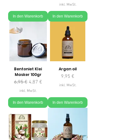
inkl. MwSt.
In den Warenkorb
In den Warenkorb
Bentoniet Klei
Argan oil
Masker 100gr
Preis
9,95 €
Standardpreis
Sale-Preis
6,95 €
4,87 €
inkl. MwSt.
inkl. MwSt.
In den Warenkorb
In den Warenkorb