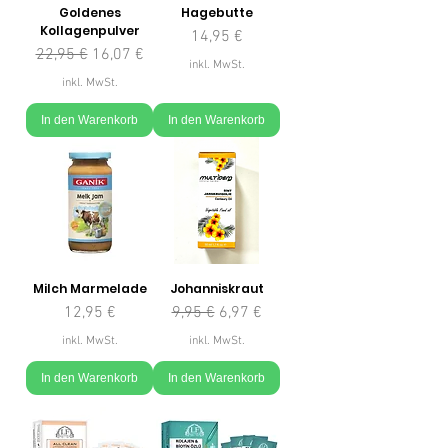
Goldenes
Hagebutte
Kollagenpulver
Preis
14,95 €
Standardpreis
Sale-Preis
22,95 €
16,07 €
inkl. MwSt.
inkl. MwSt.
In den Warenkorb
In den Warenkorb
Milch Marmelade
Johanniskraut
Preis
Standardpreis
Sale-Preis
12,95 €
9,95 €
6,97 €
inkl. MwSt.
inkl. MwSt.
In den Warenkorb
In den Warenkorb