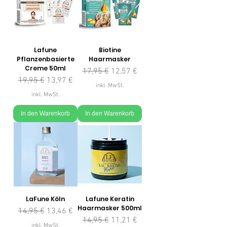
Lafune
Biotine
Pflanzenbasierte
Haarmasker
Creme 50ml
Standardpreis
Sale-Preis
17,95 €
12,57 €
Standardpreis
Sale-Preis
19,95 €
13,97 €
inkl. MwSt.
inkl. MwSt.
In den Warenkorb
In den Warenkorb
LaFune Köln
Lafune Keratin
Haarmasker 500ml
Standardpreis
Sale-Preis
14,95 €
13,46 €
Standardpreis
Sale-Preis
14,95 €
11,21 €
inkl. MwSt.