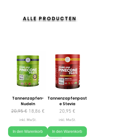
ALLE PRODUCTEN
Tannenzapfen-
Tannenzapfenpast
Nudeln
e Stevia
Standardpreis
Sale-Preis
Preis
20,95 €
18,86 €
20,95 €
inkl. MwSt.
inkl. MwSt.
In den Warenkorb
In den Warenkorb