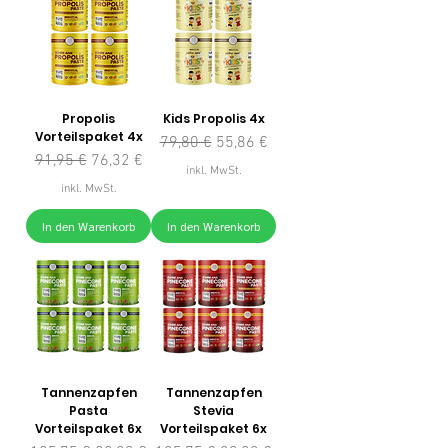
Propolis
Kids Propolis 4x
Vorteilspaket 4x
Standardpreis
Sale-Preis
79,80 €
55,86 €
Standardpreis
Sale-Preis
91,95 €
76,32 €
inkl. MwSt.
inkl. MwSt.
In den Warenkorb
In den Warenkorb
Tannenzapfen
Tannenzapfen
Pasta
Stevia
Vorteilspaket 6x
Vorteilspaket 6x