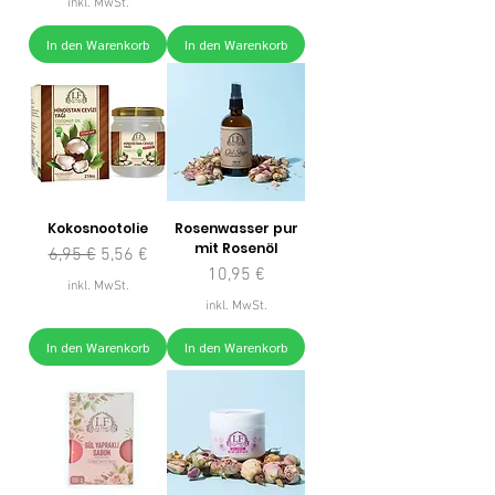
inkl. MwSt.
In den Warenkorb
In den Warenkorb
Kokosnootolie
Rosenwasser pur
mit Rosenöl
Standardpreis
Sale-Preis
6,95 €
5,56 €
Preis
10,95 €
inkl. MwSt.
inkl. MwSt.
In den Warenkorb
In den Warenkorb