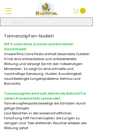
Tannenzapfen-Nudeln
100 % natürliche Zutaten und köstlicher
Geschmack!
Unsere
Pine Cone Pasta
enthält besondere Zutaten.
H
hat eine antioxidative und antibakterielle
Wirkung und versorgt Sie mit den notwendigen
Mineralien.
Es sorgt für eine
schnelle und
nachhaltige Genesung
Husten, Kurzatmigkeit,
rauchbedingte Lungenprobleme, Asthma und
Bronchitis.
Tannenzapfen
wird seit Jahren als Rohstoff in
vielen Arzneimitteln verwendet.
Tannenzapfenpaste beseitigt die Schäden durch
giftige Dämpfe.
Laut Berichten in der wissenschaftlichen
Forschung hilft Tannenzapfen, die Lungen zu
reinigen und
Teer entfernen. Raucher erleben die
Wirkung sofort.