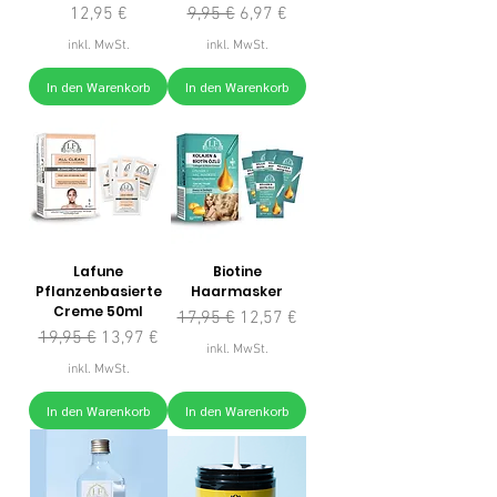
Preis
Standardpreis
Sale-Preis
12,95 €
9,95 €
6,97 €
inkl. MwSt.
inkl. MwSt.
In den Warenkorb
In den Warenkorb
Lafune
Biotine
Pflanzenbasierte
Haarmasker
Creme 50ml
Standardpreis
Sale-Preis
17,95 €
12,57 €
Standardpreis
Sale-Preis
19,95 €
13,97 €
inkl. MwSt.
inkl. MwSt.
In den Warenkorb
In den Warenkorb