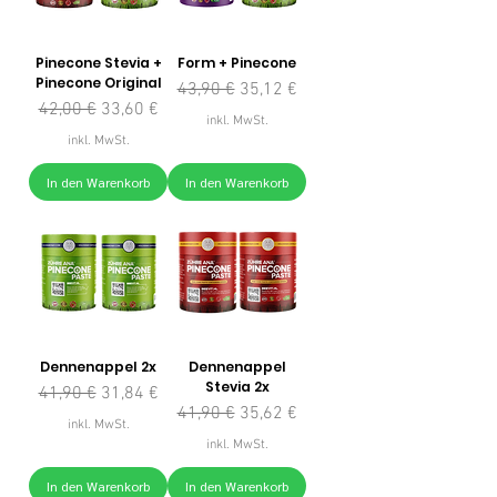
Pinecone Stevia +
Form + Pinecone
Pinecone Original
Standardpreis
Sale-Preis
43,90 €
35,12 €
Standardpreis
Sale-Preis
42,00 €
33,60 €
inkl. MwSt.
inkl. MwSt.
In den Warenkorb
In den Warenkorb
Dennenappel 2x
Dennenappel
Stevia 2x
Standardpreis
Sale-Preis
41,90 €
31,84 €
Standardpreis
Sale-Preis
41,90 €
35,62 €
inkl. MwSt.
inkl. MwSt.
In den Warenkorb
In den Warenkorb