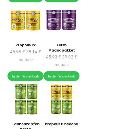
Propolis 2x
Form
Maandpakket
Standardpreis
Sale-Preis
45,95 €
38,14 €
Standardpreis
Sale-Preis
45,90 €
39,02 €
inkl. MwSt.
inkl. MwSt.
In den Warenkorb
In den Warenkorb
Tannenzapfen
Propolis Pinecone