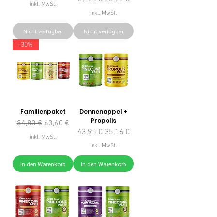
inkl. MwSt.
inkl. MwSt.
Nicht verfügbar
Nicht verfügbar
-30%
Familienpaket
Dennenappel +
Propolis
Standardpreis
Sale-Preis
84,80 €
63,60 €
Standardpreis
Sale-Preis
43,95 €
35,16 €
inkl. MwSt.
inkl. MwSt.
In den Warenkorb
In den Warenkorb