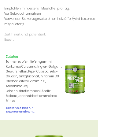
Empfohlen mindestens 1 Messlöffel pro Tag.
Vor Gebrauch umrühren.
Verwenden Sie vorzugsweise einen Holzlöffel (wird kostenlos
mitgeliefert)
Zertifiziert und patentiert.
Beevit
Zutaten:
Tannenzapfen, Kieferngummi,
Kurkuma/Curcuma, Ingwer, Galgant,
Gewürznelken, Piper Cubeba, Beta-
Glucan, Zinkgluconat,
Vitamin D3,
Cholecalciferol, Vitamin C,
Ascorbinsäure,
Johannisbrotkernmehl, Andiz-
Melasse, Johannisbrotkernmelasse,
Minze.
Klicken Sie hier für
Expertenanalysen...