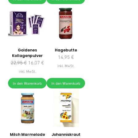
Goldenes
Hagebutte
Kollagenpulver
Preis
14,95 €
Standardpreis
Sale-Preis
22,95 €
16,07 €
inkl. MwSt.
inkl. MwSt.
In den Warenkorb
In den Warenkorb
Milch Marmelade
Johanniskraut