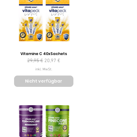
Vitamine C 40xSachets
Standardpreis
Sale-Preis
29,95 €
20,97 €
inkl. MwSt.
Nicht verfügbar