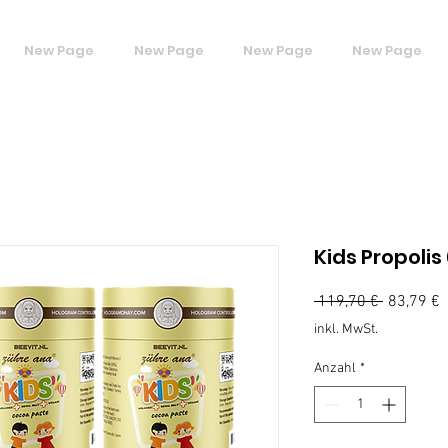
New Page
New Page
New Page
New Page
Kids Propolis
Standard
S
 119,70 € 
83,79 €
P
inkl. MwSt.
Anzahl
*