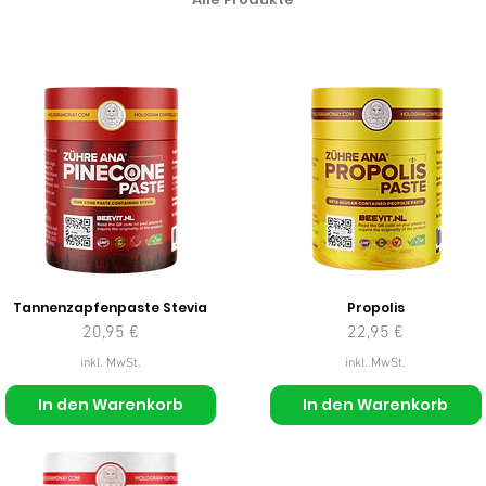
Tannenzapfenpaste Stevia
Propolis
Preis
Preis
20,95 €
22,95 €
inkl. MwSt.
inkl. MwSt.
In den Warenkorb
In den Warenkorb