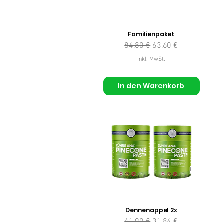
Familienpaket
Standardpreis
Sale-Preis
84,80 €
63,60 €
inkl. MwSt.
In den Warenkorb
Dennenappel 2x
Standardpreis
Sale-Preis
41,90 €
31,84 €