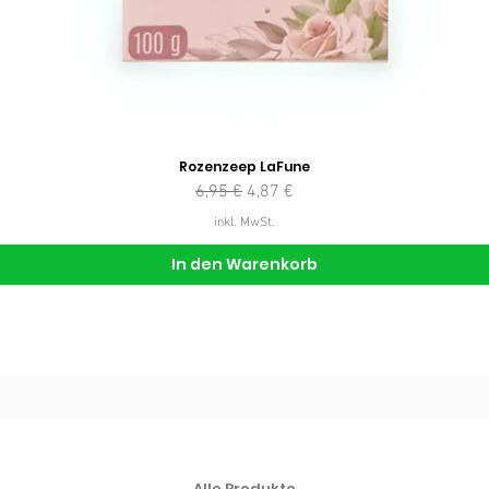
Rozenzeep LaFune
Standardpreis
Sale-Preis
6,95 €
4,87 €
inkl. MwSt.
In den Warenkorb
Alle Produkte