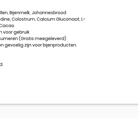
ollen, Bijenmelk, Johannesbrood
stidine, Colostrum, Calcium Gluconaat, L-
 Cacao.
n voor gebruik
nsumeren (Gratis meegeleverd)
 gevoelig zijn voor bijenproducten.
d.