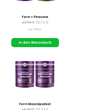
Form + Pinecone
Standardpreis
Sale-Preis
43,90 €
35,12 €
inkl. MwSt.
In den Warenkorb
Form Maandpakket
Standardpreis
Sale-Preis
45,90 €
39,02 €