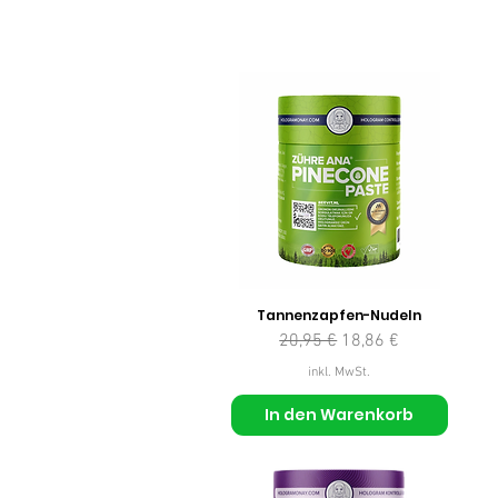
Tannenzapfen-Nudeln
Standardpreis
Sale-Preis
20,95 €
18,86 €
inkl. MwSt.
In den Warenkorb