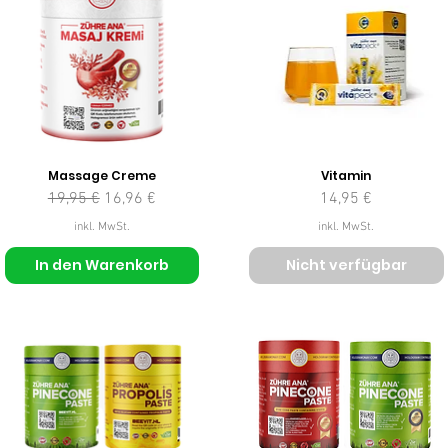
Massage Creme
Vitamin
Standardpreis
Sale-Preis
Preis
19,95 €
16,96 €
14,95 €
inkl. MwSt.
inkl. MwSt.
In den Warenkorb
Nicht verfügbar